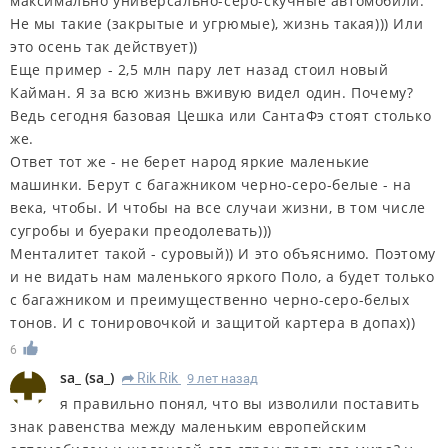
максимально универсально-серо-скучные автомобили.
Не мы такие (закрытые и угрюмые), жизнь такая))) Или
это осень так действует))
Еще пример - 2,5 млн пару лет назад стоил новый
Кайман. Я за всю жизнь вживую видел один. Почему?
Ведь сегодня базовая Цешка или СантаФэ стоят столько
же.
Ответ тот же - не берет народ яркие маленькие
машинки. Берут с багажником черно-серо-белые - на
века, чтобы. И чтобы на все случаи жизни, в том числе
сугробы и буераки преодолевать)))
Менталитет такой - суровый)) И это объяснимо. Поэтому
и не видать нам маленького яркого Поло, а будет только
с багажником и преимущественно черно-серо-белых
тонов. И с тонировочкой и защитой картера в допах))
6
sa_
(
sa_
)
Rik Rik
9 лет назад
R
я правильно понял, что вы изволили поставить
знак равенства между маленьким европейским