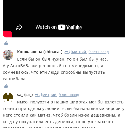
Кошка-жена
(
chinacat
)
Дмитрий
9 лет назад
R
Если бы он был нужен, то он был бы у нас.
А у АвтоВАЗа же реношный топ-менеджмент, я
сомневаюсь, что эти люди способны выпустить
каннибала.
sa_
(
sa_
)
Дмитрий
9 лет назад
R
имхо. полухэтч в наших широтах мог бы взлететь
только при одном условии: если бы начальные версии у
него стоили как матиз. чтоб брали из-за дешевизны. а
когда у покупателя есть денежки, то он уже захочет