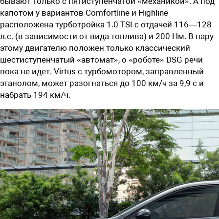
бывают только с пятиступенчатой «механикой». А под
капотом у вариантов Comfortline и Highline
расположена турботройка 1.0 TSI с отдачей 116—128
л.с. (в зависимости от вида топлива) и 200 Нм. В пару
этому двигателю положен только классический
шестиступенчатый «автомат», о «роботе» DSG речи
пока не идет. Virtus с турбомотором, заправленный
этанолом, может разогнаться до 100 км/ч за 9,9 с и
набрать 194 км/ч.