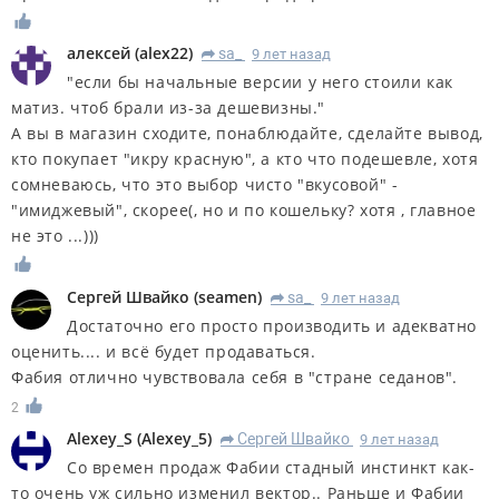
алексей
(
alex22
)
sa_
9 лет назад
R
"если бы начальные версии у него стоили как
матиз. чтоб брали из-за дешевизны."
А вы в магазин сходите, понаблюдайте, сделайте вывод,
кто покупает "икру красную", а кто что подешевле, хотя
сомневаюсь, что это выбор чисто "вкусовой" -
"имиджевый", скорее(, но и по кошельку? хотя , главное
не это ...)))
Сергей Швайко
(
seamen
)
sa_
9 лет назад
R
Достаточно его просто производить и адекватно
оценить.... и всё будет продаваться.
Фабия отлично чувствовала себя в "стране седанов".
2
Alexey_S
(
Alexey_5
)
Сергей Швайко
9 лет назад
R
Со времен продаж Фабии стадный инстинкт как-
то очень уж сильно изменил вектор.. Раньше и Фабии