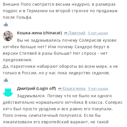
Внешне Поло смотрится весьма недурно, в размерах
подрос и в Германии на второй строчке по продажам
после Гольфа.
Кошка-жена
(
chinacat
)
Дмитрий
9 лет назад
R
Вы не задумывались почему Солярисов кузове
хэтчбек больше нет? Или почему Сандеро берут в
версии Степвей в разы больше? Нет спроса - нет
предложения.
Да, паркетники набирают обороты во всем мире, а не
только в России, но у нас пока лидерство седанов.
Дмитрий
(
Login оff
)
Кошка-жена
9 лет назад
R
Задумывался. Потому что не было ни одного
действительно нормального хэтчбека В класса. Солярис
хэтч был просто уродлив и все равно его покупали.
Поло очень симпатичный получился. Если бы
локализовали его европейский вариант, не такой