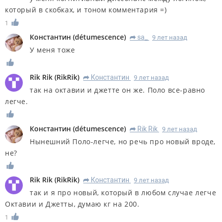
который в скобках, и тоном комментария =)
1
Константин
(
détumescence
)
sa_
9 лет назад
R
У меня тоже
Rik Rik
(
RikRik
)
Константин
9 лет назад
R
так на октавии и джетте он же. Поло все-равно
легче.
Константин
(
détumescence
)
Rik Rik
9 лет назад
R
Нынешний Поло-легче, но речь про новый вроде,
не?
Rik Rik
(
RikRik
)
Константин
9 лет назад
R
так и я про новый, который в любом случае легче
Октавии и Джетты, думаю кг на 200.
1