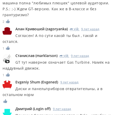
машина полна "любимых плюшек" целевой аудитории.
P.S.: ;-) Ждем GT-версию. Как же в В-классе и без
грантуризмо?
2
Алан Кривошей
(
zagoryanka
)
vjik
9 лет назад
R
Согласен! А по сути какой ты был , такой и
остался.
1
Станислав
(
marklarson
)
vjik
9 лет назад
R
GT тут наверное означает Gas Turbine. Намёк на
наддувный движок.
1
Evgeniy Shum
(
Evgened
)
9 лет назад
Диски и панельприборов отвратительны, а в
остальном норм
Дмитрий
(
Login оff
)
9 лет назад