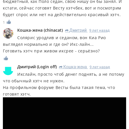
бюджетный, как Поло седан, свою нишу он бы занял. И
кстати, сейчас готовят Весту хэтчбек, вот и посмотрим
будет спрос или нет на действительно красивый хэтч.
1
Кошка-жена
(
chinacat
)
Дмитрий
9 лет назад
R
Солярис уродлив и седаном, вон Киа Рио
выглядел нормально и где он? Икс-лайн...
Готовить хэтч при живом иксрее - серьёзно?
Дмитрий
(
Login оff
)
Кошка-жена
9 лет назад
R
Икслайн, просто чтоб денег поднять, а не потому
что обычный хэтч не нужен.
На профильном форуме Весты была такая тема, что
готовят хэтч.