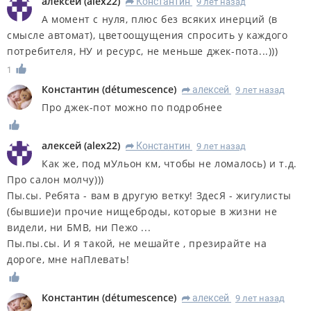
алексей
(
alex22
)
Константин
9 лет назад
R
А момент с нуля, плюс без всяких инерций (в
смысле автомат), цветоощущения спросить у каждого
потребителя, НУ и ресурс, не меньше джек-пота...)))
1
Константин
(
détumescence
)
алексей
9 лет назад
R
Про джек-пот можно по подробнее
алексей
(
alex22
)
Константин
9 лет назад
R
Как же, под мУльон км, чтобы не ломалось) и т.д.
Про салон молчу)))
Пы.сы. Ребята - вам в другую ветку! ЗдесЯ - жигулисты
(бывшие)и прочие нищеброды, которые в жизни не
видели, ни БМВ, ни Пежо ...
Пы.пы.сы. И я такой, не мешайте , презирайте на
дороге, мне наПлевать!
Константин
(
détumescence
)
алексей
9 лет назад
R