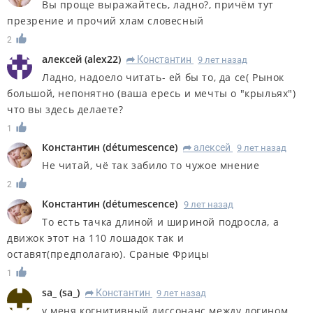
Вы проще выражайтесь, ладно?, причём тут
презрение и прочий хлам словесный
2
алексей
(
alex22
)
Константин
9 лет назад
R
Ладно, надоело читать- ей бы то, да се( Рынок
большой, непонятно (ваша ересь и мечты о "крыльях")
что вы здесь делаете?
1
Константин
(
détumescence
)
алексей
9 лет назад
R
Не читай, чё так забило то чужое мнение
2
Константин
(
détumescence
)
9 лет назад
То есть тачка длиной и шириной подросла, а
движок этот на 110 лошадок так и
оставят(предполагаю). Сраные Фрицы
1
sa_
(
sa_
)
Константин
9 лет назад
R
у меня когнитивный диссонанс между логином,