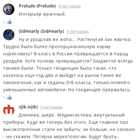
Prelude
(
Prelude
)
9 лет назад
Интерьер мрачный.
1
SidHearly
(
SidHearly
)
9 лет назад
Ну и уродская же жопа... Растянутая как жвачка.
Трудно было более пропорциональную корму
нарисовать? B-класс в России превращается в парад
уродцев. Хотя почему превращается? Бюджетки всегда
такими были. Только тенденция была такая, что
казалось еще год-два и выйдут на рынок такие же
лаконичные, как и седаны D/E-класса, только немного
уменьшенные автомобили. Но тенденция прервалась.
1
vjik
(
vjik
)
9 лет назад
Длиннее, шире. Медиасистема, виртуальный
приборы. Куда же теперь без этого. Еще главное про
высокопрочные стали не забыть: их больше, но сколько
- не скажем. Пятерка маркетологам. Будут брать,