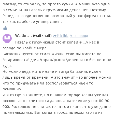
плазму, то стиралку, то просто сумки. А машина-то одна
в семье. И на Газель с грузчиками денег нет. Поэтому
Рэпид - это единственно возможный у нас формат хетча,
так как наиболее универсален.
Waitknait
(
waitknait
)
Rik Rik
9 лет назад
R
Газель с грузчиками стоит копеики...у нас в
городе по крайне мере.
Багажник нужен от стиля жизни, если вы живете по
"стариковски" дача/гараж/рынок/деревня то без него ни
куда.
Но можно ведь жить иначе и тогда багажник нужен
лишь время от времени. А это значит что вполне можно
что то придумать или воспользоваться чьей то
помощью.
И я хз где вы живете, но в нашем городе каены уже как
роскошью не считаются давно, а население у нас 80-90
000. Роскошью не считаются в том плане, что уже давно
примелькались. Вот когда в город приехал кто то на