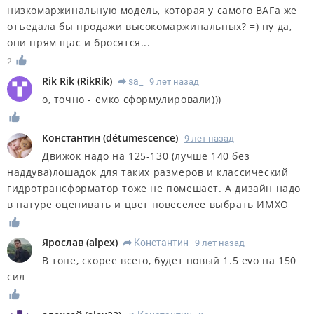
низкомаржинальную модель, которая у самого ВАГа же
отъедала бы продажи высокомаржинальных? =) ну да,
они прям щас и бросятся...
2
Rik Rik
(
RikRik
)
sa_
9 лет назад
R
о, точно - емко сформулировали)))
Константин
(
détumescence
)
9 лет назад
Движок надо на 125-130 (лучше 140 без
наддува)лошадок для таких размеров и классический
гидротрансформатор тоже не помешает. А дизайн надо
в натуре оценивать и цвет повеселее выбрать ИМХО
Ярослав
(
alpex
)
Константин
9 лет назад
R
В топе, скорее всего, будет новый 1.5 evo на 150
сил