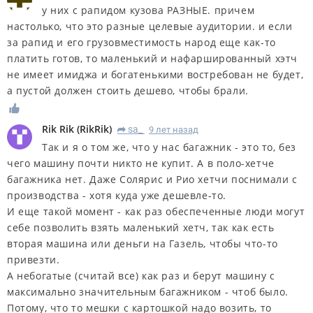
у них с рапидом кузова РАЗНЫЕ. причем
настолько, что это разные целевые аудитории. и если
за рапид и его грузовместимость народ еще как-то
платить готов, то маленький и нафаршированный хэтч
не имеет имиджа и богатенькими востребован не будет,
а пустой должен стоить дешево, чтобы брали.
Rik Rik
(
RikRik
)
sa_
9 лет назад
R
Так и я о том же, что у нас багажник - это то, без
чего машину почти никто не купит. А в поло-хетче
багажника нет. Даже Солярис и Рио хетчи поснимали с
производства - хотя куда уже дешевле-то.
И еще такой момент - как раз обеспеченные люди могут
себе позволить взять маленький хетч, так как есть
вторая машина или деньги на Газель, чтобы что-то
привезти.
А небогатые (считай все) как раз и берут машину с
максимально значительным багажником - чтоб было.
Потому, что то мешки с картошкой надо возить, то