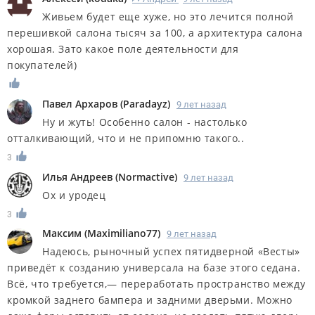
Живьем будет еще хуже, но это лечится полной
перешивкой салона тысяч за 100, а архитектура салона
хорошая. Зато какое поле деятельности для
покупателей)
Павел Архаров
(
Paradayz
)
9 лет назад
Ну и жуть! Особенно салон - настолько
отталкивающий, что и не припомню такого..
3
Илья Андреев
(
Normactive
)
9 лет назад
Ох и уродец
3
Максим
(
Maximiliano77
)
9 лет назад
Надеюсь, рыночный успех пятидверной «Весты»
приведёт к созданию универсала на базе этого седана.
Всё, что требуется,— переработать пространство между
кромкой заднего бампера и задними дверьми. Можно