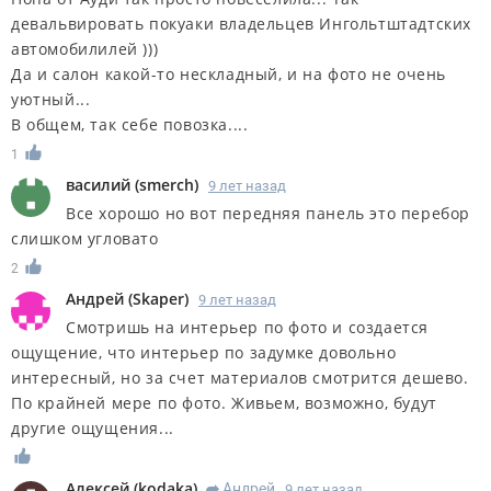
девальвировать покуаки владельцев Ингольтштадтских
автомобилилей )))
Да и салон какой-то нескладный, и на фото не очень
уютный...
В общем, так себе повозка....
1
василий
(
smerch
)
9 лет назад
Все хорошо но вот передняя панель это перебор
слишком угловато
2
Андрей
(
Skaper
)
9 лет назад
Смотришь на интерьер по фото и создается
ощущение, что интерьер по задумке довольно
интересный, но за счет материалов смотрится дешево.
По крайней мере по фото. Живьем, возможно, будут
другие ощущения...
Алексей
(
kodaka
)
Андрей
9 лет назад
R