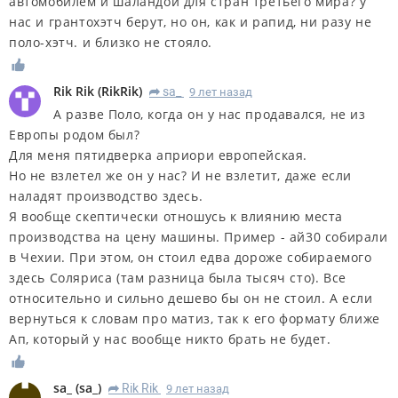
автомобилем и шаландой для стран третьего мира? у
нас и грантохэтч берут, но он, как и рапид, ни разу не
поло-хэтч. и близко не стояло.
Rik Rik
(
RikRik
)
sa_
9 лет назад
R
А разве Поло, когда он у нас продавался, не из
Европы родом был?
Для меня пятидверка априори европейская.
Но не взлетел же он у нас? И не взлетит, даже если
наладят производство здесь.
Я вообще скептически отношусь к влиянию места
производства на цену машины. Пример - ай30 собирали
в Чехии. При этом, он стоил едва дороже собираемого
здесь Соляриса (там разница была тысяч сто). Все
относительно и сильно дешево бы он не стоил. А если
вернуться к словам про матиз, так к его формату ближе
Ап, который у нас вообще никто брать не будет.
sa_
(
sa_
)
Rik Rik
9 лет назад
R