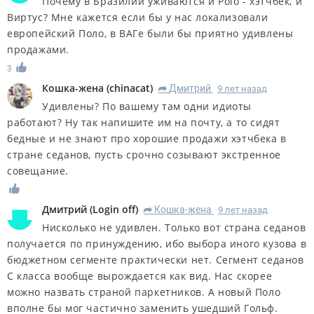
Почему в Бразилии уживаются и Polo - хэтчбек, и
Виртус? Мне кажется если бы у нас локализовали
европейский Поло, в ВАГе были бы приятно удивлены
продажами.
3
Кошка-жена
(
chinacat
)
Дмитрий
9 лет назад
R
Удивлены? По вашему там одни идиоты
работают? Ну так напишите им на почту, а то сидят
бедные и не знают про хорошие продажи хэтчбека в
стране седанов, пусть срочно созывают экстренное
совещание.
Дмитрий
(
Login оff
)
Кошка-жена
9 лет назад
R
Нисколько не удивлен. Только вот страна седанов
получается по принуждению, ибо выбора иного кузова в
бюджетном сегменте практически нет. Сегмент седанов
С класса вообще вырождается как вид. Нас скорее
можно назвать страной паркетников. А новый Поло
вполне бы мог частично заменить ушедший Гольф.