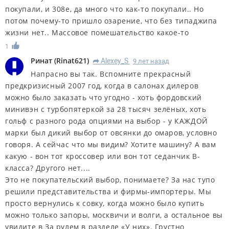
покупали, и 308е, да много что как-то покупали.. Но
потом почему-то пришло озарение, что без типаджипа
жизни нет.. Массовое помешательство какое-то
1
Ринат
(
Rinat621
)
Alexey_S
9 лет назад
R
Напрасно вы так. Вспомните прекрасный
предкризисный 2007 год, когда в салонах дилеров
можно было заказать что угодно - хоть фордовский
минивэн с турбопятеркой за 28 тысяч зелёных, хоть
гольф с разного рода опциями на выбор - у КАЖДОЙ
марки был дикий выбор от овсянки до омаров, условно
говоря. А сейчас что мы видим? Хотите машину? А вам
какую - вон тот кроссовер или вон тот седанчик B-
класса? Другого нет....
Это не покупательский выбор, понимаете? За нас тупо
решили представительства и фирмы-импортеры. Мы
просто вернулись к совку, когда можно было купить
можно только запоры, москвичи и волги, а остальное вы
увидите в За рулем в разделе «У них». Грустно