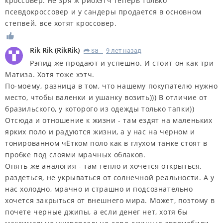
кроссовер. не зря ж риохэтч теперь только
псевдокроссовер и у сандеры продается в основном
степвей. все хотят кроссовер.
Rik Rik
(
RikRik
)
sa_
9 лет назад
R
Рэпид же продают и успешно. И стоит он как три
Матиза. Хотя тоже хэтч.
По-моему, разница в том, что нашему покупателю нужно
место, чтобы валенки и ушанку возить))) В отличие от
бразильского, у которого из одежды только тапки))
Отсюда и отношение к жизни - там ездят на маленьких
ярких поло и радуются жизни, а у нас на черном и
тонированном чЁтком поло как в глухом танке стоят в
пробке под слоями мрачных облаков.
Опять же аналогия - там тепло и хочется открыться,
раздеться, не укрываться от солнечной реальности. А у
нас холодно, мрачно и страшно и подсознательно
хочется закрыться от внешнего мира. Может, поэтому в
почете черные джипы, а если денег нет, хотя бы