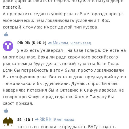
даже фары оставить от седана, но сделать пятую дверь
покатой.
А превратить седан в универсал всё же гораздо проще
экономически, чем локализовать условный T-Roc,
который к тому же имеет другой тип кузова.
Rik Rik
(
RikRik
)
Максим
9 лет назад
R
у них есть универсал - на базе Гольфа. Он есть на
многих рынках. Вряд ли ради скромного российского
рынка немцы будут делать новый кузов на базе Поло.
Если бы потребность в этом была, просто локализовали
бы гольф-универсал. Вот кстати даже предыдущий кузов
- локализовали бы, удешевили. Думаю, спрос был бы -
наверняка потеснил бы и Октавию и Сид-универсал, не
говоря про Фокус и ряд седанов. Хотя и Тигуану бы
хвост прижал.
sa_
(
sa_
)
Rik Rik
9 лет назад
R
то есть вы изволите предлагать ВАГу создать