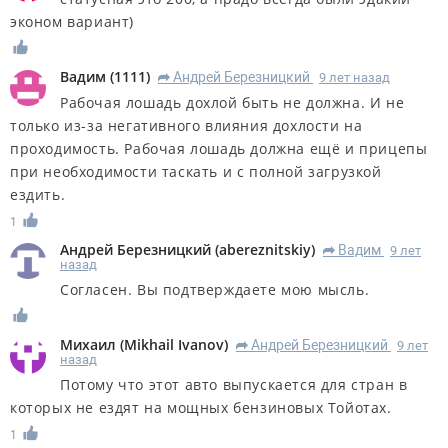
эконом вариант)
Вадим
(
1111
)
Андрей Березницкий
9 лет назад
R
Рабочая лошадь дохлой быть не должна. И не
только из-за негативного влияния дохлости на
проходимость. Рабочая лошадь должна ещё и прицепы
при необходимости таскать и с полной загрузкой
ездить.
1
Андрей Березницкий
(
abereznitskiy
)
Вадим
9 лет
R
назад
Согласен. Вы подтверждаете мою мысль.
Михаил
(
Mikhail Ivanov
)
Андрей Березницкий
9 лет
R
назад
Потому что этот авто выпускается для стран в
которых не ездят на мощных бензиновых Тойотах.
1