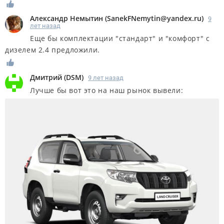
Александр Немытин
(
SanekFNemytin@yandex.ru
)
9
лет назад
Еще бы комплектации "стандарт" и "комфорт" с
дизелем 2.4 предложили.
Дмитрий
(
DSM
)
9 лет назад
Лучше бы вот это на наш рынок вывели: