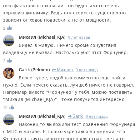
неасфальтовых покрытий - он будет иметь очень
хорошую динамику. Ведь там скорость существенно
зависит от ходов подвески, а не от мощности.
2
Михаил
(
Michael_KJA
)
9 лет назад
Видел в живую. Ничего кроме сочувствия
владельцу не вызвал. Настолько убог этот Форчунер.
2
Garik
(
Pelmen
)
Михаил
9 лет назад
R
Более тупее, подобных комментов еще найти
нужно. Если нечего сказать, лучшеб ничего не говорил.
Например вместо "Форчунер" у тебя, можно поставить
"Михаил (Michael_KJA)" - тоже получится интересно
10
Михаил
(
Michael_KJA
)
Garik
9 лет назад
R
Наконец то выложили тест сравнения Форчунера
с МПС и мохаве. Я только укрепился во мнении, что
Форчунер - шутка маркетологов для стран третьего