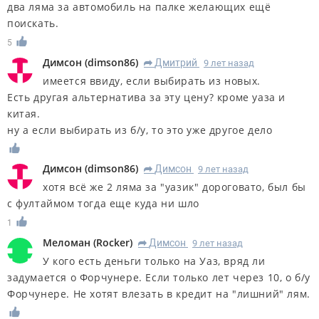
два ляма за автомобиль на палке желающих ещё
поискать.
5
Димсон
(
dimson86
)
Дмитрий
9 лет назад
R
имеется ввиду, если выбирать из новых.
Есть другая альтернатива за эту цену? кроме уаза и
китая.
ну а если выбирать из б/у, то это уже другое дело
Димсон
(
dimson86
)
Димсон
9 лет назад
R
хотя всё же 2 ляма за "уазик" дороговато, был бы
с фултаймом тогда еще куда ни шло
1
Меломан
(
Rocker
)
Димсон
9 лет назад
R
У кого есть деньги только на Уаз, вряд ли
задумается о Форчунере. Если только лет через 10, о б/у
Форчунере. Не хотят влезать в кредит на "лишний" лям.