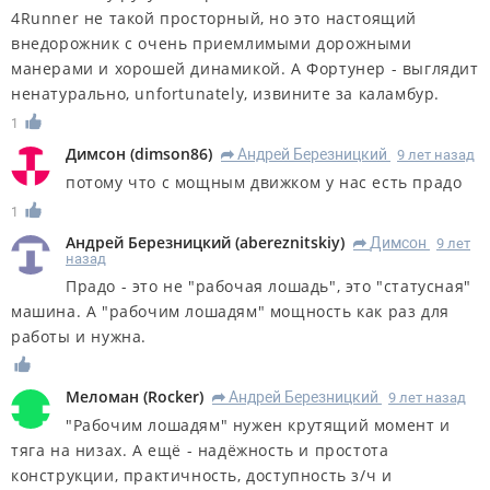
4Runner не такой просторный, но это настоящий
внедорожник с очень приемлимыми дорожными
манерами и хорошей динамикой. А Фортунер - выглядит
ненатурально, unfortunately, извините за каламбур.
1
Димсон
(
dimson86
)
Андрей Березницкий
9 лет назад
R
потому что с мощным движком у нас есть прадо
1
Андрей Березницкий
(
abereznitskiy
)
Димсон
9 лет
R
назад
Прадо - это не "рабочая лошадь", это "статусная"
машина. А "рабочим лошадям" мощность как раз для
работы и нужна.
Меломан
(
Rocker
)
Андрей Березницкий
9 лет назад
R
"Рабочим лошадям" нужен крутящий момент и
тяга на низах. А ещё - надёжность и простота
конструкции, практичность, доступность з/ч и