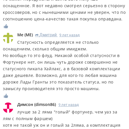
оснащенное. Я вот недавно смотрел серьезно в сторону
кроссоверов, но с нынешними ценами не уверен, что по
соотношению цена-качество такая покупка оправдана.
Me
(
ME
)
Дмитрий
9 лет назад
R
Статусность определяется не столько
оснащением, сколько общим имиджем.
Но вообще-то это флуд. Никакой особой статусности в
Фортунере нет, он лишь чуть дороже совершенно не
статусного пикапа Хайлакс, а в базовой комплектации
даже дешевле. Возможно, для кого-то любая машина
дороже Лады Гранты это показатель статуса, но по
замыслу производителя это просто машины.
Димсон
(
dimson86
)
9 лет назад
лучше за 2 ляма "голый" фортунер, чем уаз за
лям с полным фаршем)
хотя не такой уж он и голый за 2ляма, а комплектация