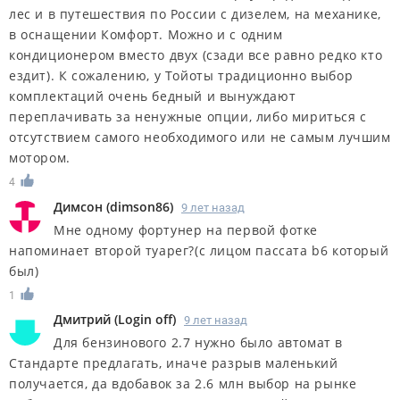
лес и в путешествия по России с дизелем, на механике,
в оснащении Комфорт. Можно и с одним
кондиционером вместо двух (сзади все равно редко кто
ездит). К сожалению, у Тойоты традиционно выбор
комплектаций очень бедный и вынуждают
переплачивать за ненужные опции, либо мириться с
отсутствием самого необходимого или не самым лучшим
мотором.
4
Димсон
(
dimson86
)
9 лет назад
Мне одному фортунер на первой фотке
напоминает второй туарег?(с лицом пассата b6 который
был)
1
Дмитрий
(
Login оff
)
9 лет назад
Для бензинового 2.7 нужно было автомат в
Стандарте предлагать, иначе разрыв маленький
получается, да вдобавок за 2.6 млн выбор на рынке