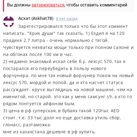
Вы должны
авторизоваться
, чтобы оставить комментарий
Асхат
(
Askhat78
)
8 лет назад
Зарегестрировался только что бы этот коммент
написать. "Крик души" так сказать. 1) Ездил я на 120
прадике 2.7 литра - очень нормально с тягой.
Чувствуется нехватка мощи только при полном салоне и
на обгонах после 100 км в час.
2) недавно знакомый искал себе б.у. лехсус 570, так я
постарался его переубедить в пользу нового
форчунера. по мне так новый форчунер похож на новый
лехсус 570. мордой и попой. да и кто насчет статуса
рассуждает- круче выглядишь на новой машине, чем на
именитой, но старой. это как у меня самсунг s9, а кто то
рядом понтуется айфоном 6ым.
3) цена в рф суперская, в бубаях такой 120тыс AED
стоит. т.е. 33 тыс долл но еще доставка утиль сбор,
глонасс, разтаможка.
мне из казахстана дешевле в рф купить.