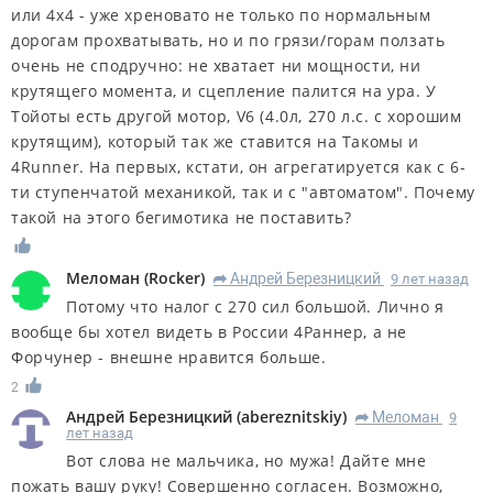
или 4х4 - уже хреновато не только по нормальным
дорогам прохватывать, но и по грязи/горам ползать
очень не сподручно: не хватает ни мощности, ни
крутящего момента, и сцепление палится на ура. У
Тойоты есть другой мотор, V6 (4.0л, 270 л.с. с хорошим
крутящим), который так же ставится на Такомы и
4Runner. На первых, кстати, он агрегатируется как с 6-
ти ступенчатой механикой, так и с "автоматом". Почему
такой на этого бегимотика не поставить?
Меломан
(
Rocker
)
Андрей Березницкий
9 лет назад
R
Потому что налог с 270 сил большой. Лично я
вообще бы хотел видеть в России 4Раннер, а не
Форчунер - внешне нравится больше.
2
Андрей Березницкий
(
abereznitskiy
)
Меломан
9
R
лет назад
Вот слова не мальчика, но мужа! Дайте мне
пожать вашу руку! Совершенно согласен. Возможно,