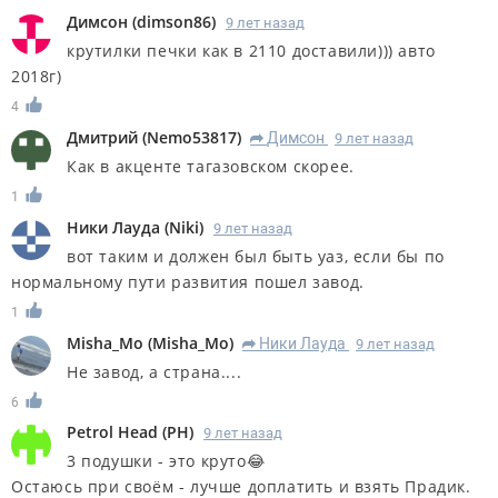
Димсон
(
dimson86
)
9 лет назад
крутилки печки как в 2110 доставили))) авто
2018г)
4
Дмитрий
(
Nemo53817
)
Димсон
9 лет назад
R
Как в акценте тагазовском скорее.
1
Ники Лауда
(
Niki
)
9 лет назад
вот таким и должен был быть уаз, если бы по
нормальному пути развития пошел завод.
1
Misha_Mo
(
Misha_Mo
)
Ники Лауда
9 лет назад
R
Не завод, а страна....
6
Petrol Head
(
PH
)
9 лет назад
3 подушки - это круто😂
Остаюсь при своём - лучше доплатить и взять Прадик.