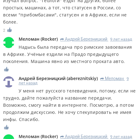
изучал вопрос. "Геологи" ездят на других, более
простых, машинах, а тот, что статусен в России, со
всеми "прибомбасами", статусен и в Африке, если не
более.
2
Меломан
(
Rocker
)
Андрей Березницкий
9 лет назад
R
Надысь была передача про римские завоевания
в Африке. Учёные ездили на Прадо предыдущего
поколения. Машина явно из местного проката авто.
Андрей Березницкий
(
abereznitskiy
)
Меломан
9
R
лет назад
У меня нет русского телевидения, потому, если не
трудно, дайте пожалуйста название передачи.
Возможно, смогу найти в интернете. Посмотрю, а потом
продолжим дискуссию. Не хочу спекулировать не имея
инфы. Спасибо.
Меломан
(
Rocker
)
Андрей Березницкий
9 лет назад
R