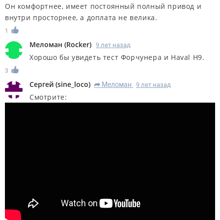
Он комфортнее, имеет постоянный полный привод и
внутри просторнее, а доплата не велика.
1
Меломан
(
Rocker
)
9 лет назад
Хорошо бы увидеть тест Форчунера и Haval H9.
3
Сергей
(
sine_loco
)
Меломан
9 лет назад
R
Смотрите: