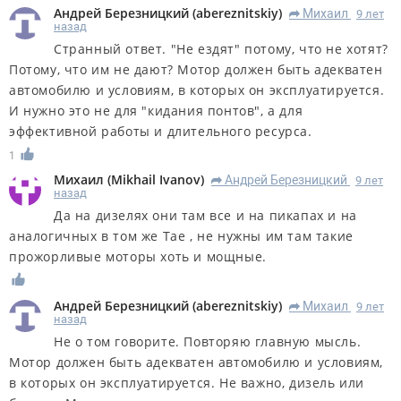
Андрей Березницкий
(
abereznitskiy
)
Михаил
9 лет
R
назад
Странный ответ. "Не ездят" потому, что не хотят?
Потому, что им не дают? Мотор должен быть адекватен
автомобилю и условиям, в которых он эксплуатируется.
И нужно это не для "кидания понтов", а для
эффективной работы и длительного ресурса.
1
Михаил
(
Mikhail Ivanov
)
Андрей Березницкий
9 лет
R
назад
Да на дизелях они там все и на пикапах и на
аналогичных в том же Тае , не нужны им там такие
прожорливые моторы хоть и мощные.
Андрей Березницкий
(
abereznitskiy
)
Михаил
9 лет
R
назад
Не о том говорите. Повторяю главную мысль.
Мотор должен быть адекватен автомобилю и условиям,
в которых он эксплуатируется. Не важно, дизель или