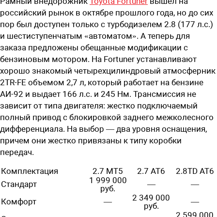
Рамный внедорожник
Toyota Fortuner
вышел на
российский рынок в октябре прошлого года, но до сих
пор был доступен только с турбодизелем 2.8 (177 л.с.)
и шестиступенчатым «автоматом». А теперь для
заказа предложены обещанные модификации с
бензиновым мотором. На Fortuner устанавливают
хорошо знакомый четырехцилиндровый атмосферник
2TR-FE объемом 2,7 л, который работает на бензине
АИ-92 и выдает 166 л.с. и 245 Нм. Трансмиссия не
зависит от типа двигателя: жестко подключаемый
полный привод с блокировкой заднего межколесного
дифференциала. На выбор — два уровня оснащения,
причем они жестко привязаны к типу коробки
передач.
Комплектация
2.7 MT5
2.7 AT6
2.8TD AT6
1 999 000
Стандарт
—
—
руб.
2 349 000
Комфорт
—
—
руб.
2 599 000