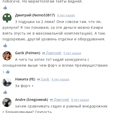
побогаче. Но маркетологам таёты видней.
Дмитрий
(
Nemo53817
)
9 лет назад
3 подушки за 2 ляма? Они совсем там, что ли,
рухнули? Я так понимаю, за эти деньги можно Камри
взять (пусть не в максимальной комплектации). А там,
подозреваю, другой уровень отделки и оборудования.
Garik
(
Pelmen
)
Дмитрий
9 лет назад
R
А чего ты хотел то? кидай конкурента с
оснащением выше чем форч и всеми преимуществами.
3
Никита
(
FE
)
Garik
9 лет назад
R
За форч +
Andre
(
Snegoweak
)
Дмитрий
9 лет назад
R
зачем сравнивать седан и рамный внедорожник
с блокировками? Глупость