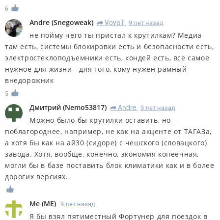
6
Andre
(
Snegoweak
)
VovaT
9 лет назад
R
не пойму чего ты пристал к крутилкам? Медиа
там есть, системы блокировки есть и безопасности есть,
электростеклоподъемники есть, кондей есть, все самое
нужное для жизни - для того, кому нужен рамный
внедорожник
5
Дмитрий
(
Nemo53817
)
Andre
9 лет назад
R
Можно было бы крутилки оставить, но
поблагороднее, например, не как на акценте от ТАГАЗа,
а хотя бы как на ай30 (сидоре) с чешского (словацкого)
завода. Хотя, вообще, конечно, экономия копеечная,
могли бы в базе поставить блок климатики как и в более
дорогих версиях.
Me
(
ME
)
9 лет назад
Я бы взял пятиместный Фортунер для поездок в