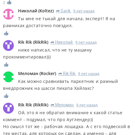
2
Николай
(
Koltez
)
Garik
9 лет назад
R
Ты мне не тыкай для начала, эксперт! Я на
рамниках достаточно поездил.
Rik Rik
(
RikRik
)
Николай
9 лет назад
R
ниже написал, что не ту машину
прокомментировал)))
Меломан
(
Rocker
)
Rik Rik
9 лет назад
R
Как можно сравнивать паркетник и рамный
внедорожник на шасси пикапа Хайлакс?
Rik Rik
(
RikRik
)
Меломан
9 лет назад
R
Ой, это я не обратил внимание к какой статье
коммент - подумал, что про Аутлендер))
Но смысл тот же - рабочая лошадка. А с его подвеской в
тех местах, для которых он сделан, а именно - для