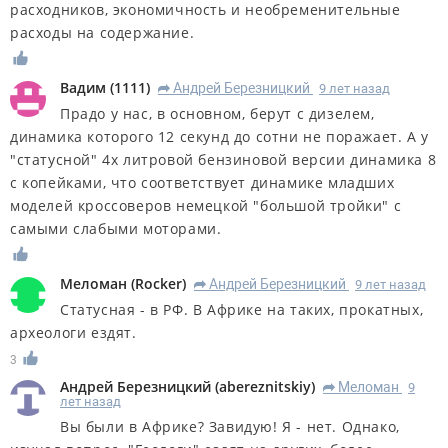
расходников, экономичность и необременительные
расходы на содержание.
Вадим
(
1111
)
Андрей Березницкий
9 лет назад
R
Прадо у нас, в основном, берут с дизелем,
динамика которого 12 секунд до сотни не поражает. А у
"статусной" 4х литровой бензиновой версии динамика 8
с копейками, что соответствует динамике младших
моделей кроссоверов немецкой "большой тройки" с
самыми слабыми моторами.
Меломан
(
Rocker
)
Андрей Березницкий
9 лет назад
R
Статусная - в РФ. В Африке на таких, прокатных,
археологи ездят.
3
Андрей Березницкий
(
abereznitskiy
)
Меломан
9
R
лет назад
Вы были в Африке? Завидую! Я - нет. Однако,