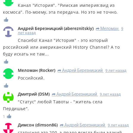
Канал "История". "Римская империя:вид из
космоса". По-моему, эта передача. Но это не точно.
Андрей Березницкий
(
abereznitskiy
)
Меломан
9
R
лет назад
Спасибо! Канал "История" - это который
российский или американский History Channel? А то
буду искать не там...
Меломан
(
Rocker
)
Андрей Березницкий
9 лет назад
R
Российский.
Дмитрий
(
DSM
)
Андрей Березницкий
9 лет назад
R
"Статус" любой Тавоты - "житель села
Пердишье".
1
Димсон
(
dimson86
)
Андрей Березницкий
9 лет назад
R
статусная это 200, а прадо всегда были эдакий