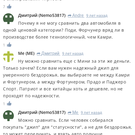
7
Дмитрий
(
Nemo53817
)
Andre
9 лет назад
R
Почему я не могу сравнить два автомобиля в
одной ценовой категории? Поди, Форчунер вряд ли в
производстве более технологичный, чем Камри.
1
Me
(
ME
)
Дмитрий
9 лет назад
R
Ну можно сравнить еще с Мини за эти же деньги.
Только зачем? Если вам нужен надежный джип для
умеренного бездорожья, вы выбираете не между Камри
и Фортунером, а между Фортунером, Прадо и Паджеро
Спорт. Патриот и все китайцы хоть и дешевле, но не
проходят по надежности.
1
Дмитрий
(
Nemo53817
)
Me
9 лет назад
R
Можно сравнить. Если человек собирался
покупать "джип" для "статусности", а не для бездорожья,
то может передумать, и взять авто получше