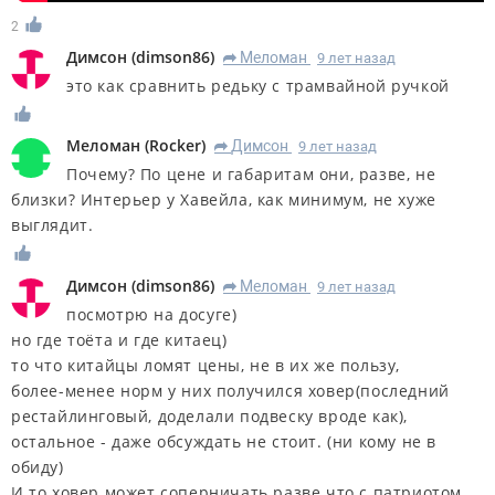
2
Димсон
(
dimson86
)
Меломан
9 лет назад
R
это как сравнить редьку с трамвайной ручкой
Меломан
(
Rocker
)
Димсон
9 лет назад
R
Почему? По цене и габаритам они, разве, не
близки? Интерьер у Хавейла, как минимум, не хуже
выглядит.
Димсон
(
dimson86
)
Меломан
9 лет назад
R
посмотрю на досуге)
но где тоёта и где китаец)
то что китайцы ломят цены, не в их же пользу,
более-менее норм у них получился ховер(последний
рестайлинговый, доделали подвеску вроде как),
остальное - даже обсуждать не стоит. (ни кому не в
обиду)
И то ховер может соперничать разве что с патриотом,