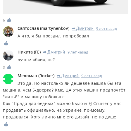
6
Святослав
(
martynenkov
)
Дмитрий
9 лет назад
R
А что, я бы поездил, попробовал
Никита
(
FE
)
Дмитрий
9 лет назад
R
лучше обоих, не?
3
Меломан
(
Rocker
)
Дмитрий
9 лет назад
R
Это да. Но настолько ли дешевле вышла бы эта
машина, чем 5-дверка? Кмк, ЦА этих машин предпочтёт
"литьё" и машину побольше.
Как "Прадо для бедных" можно было и FJ Cruiser у нас
продавать официально, на Украине, по-моему,
продавался. Хотя лично мне его дизайн не по душе.