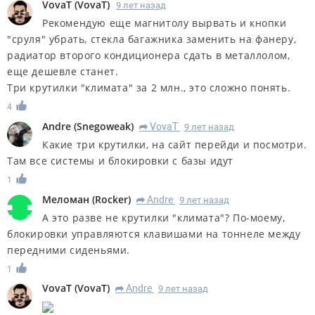
VovaT
(
VovaT
)
9 лет назад
Рекомендую еще магнитолу вырвать и кнопки
"сруля" убрать, стекла багажника заменить на фанеру,
радиатор второго кондиционера сдать в металлолом,
еще дешевле станет.
Три крутилки "климата" за 2 млн., это сложно понять.
4
Andre
(
Snegoweak
)
VovaT
9 лет назад
R
Какие три крутилки, на сайт перейди и посмотри.
Там все системы и блокировки с базы идут
1
Меломан
(
Rocker
)
Andre
9 лет назад
R
А это разве не крутилки "климата"? По-моему,
блокировки управляются клавишами на тоннеле между
передними сиденьями.
1
VovaT
(
VovaT
)
Andre
9 лет назад
R