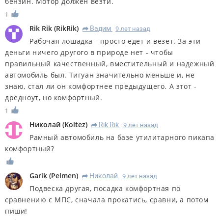
бензин. Мотор должен везти.
1
Rik Rik
(
RikRik
)
Вадим
9 лет назад
R
Рабочая лошадка - просто едет и везет. За эти
деньги ничего другого в природе нет - чтобы
правильный качественный, вместительный и надежный
автомобиль был. Тигуан значительно меньше и, не
знаю, стал ли он комфортнее предыдущего. А этот -
дредноут, но комфортный.
1
Николай
(
Koltez
)
Rik Rik
9 лет назад
R
Рамный автомобиль на базе утилитарного пикапа
комфортный?
Garik
(
Pelmen
)
Николай
9 лет назад
R
Подвеска другая, посадка комфортная по
сравнению с МПС, сначала прокатись, сравни, а потом
пиши!