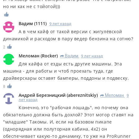
но ни как не с тойотой)))
Вадим
(
1111
)
9 лет назад
А в чем кайф от такой версии с жигулёвской
динамикой и расходом в пару ведер бензина на сотню?
2
Меломан
(
Rocker
)
Вадим
9 лет назад
R
Для кайфа от езды есть другие машины. Эта
машина - для работы и чтоб проехать туда, где
драйверскары оставят бамперы, поддоны и подвеску.
8
Андрей Березницкий
(
abereznitskiy
)
Меломан
9
R
лет назад
Конечно, это "рабочая лошадь", но почему она
обязательно должна быть дохлой? Этот мотор ставят на
"младшие" Такомы. И, если на базовом пикапе
(однорядная или полуторная кабина, 4х2) он
обеспечивает какую-то динамику, то уже на ProRunner