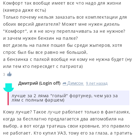
Комфорт так вообще имеет все что надо для жизни
(камера даже есть)
Только почему нельзя заказать все комплектации для
обоих версий двигателя? Может мне нужен дизель
"Комфорт", и я не хочу переплачивать за не нужное?
и зачем нужен бензин на палке?
вот дизель на палке пошел бы среди жыперов, хотя
спрос был бы все равно не большой,
а бензинка с палкой вообще ни кому не нужна будет (ну
или тем кто пересядет с патриота)
3
Дмитрий
(
Login оff
)
Димсон
9 лет назад
R
лучше за 2 ляма "голый" фортунер, чем уаз за
лям с полным фаршем)
Кому лучше? Такое
работает только в фантазиях,
лучше
когда за бесплатно предлагается два автомобиля на
выбор, а вот когда тратишь свои кровные, это правило
не работает. Кто купил УАЗ, тому его за глаза, а тратить