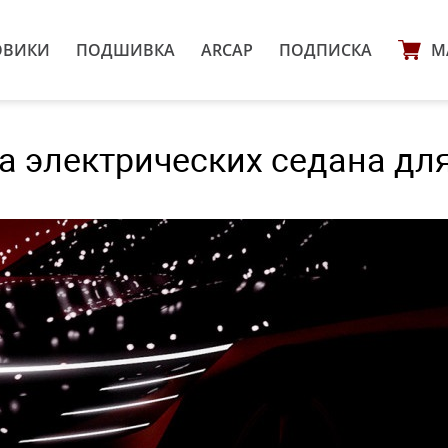
ОВИКИ
ПОДШИВКА
ARCAP
ПОДПИСКА
М
а электрических седана дл