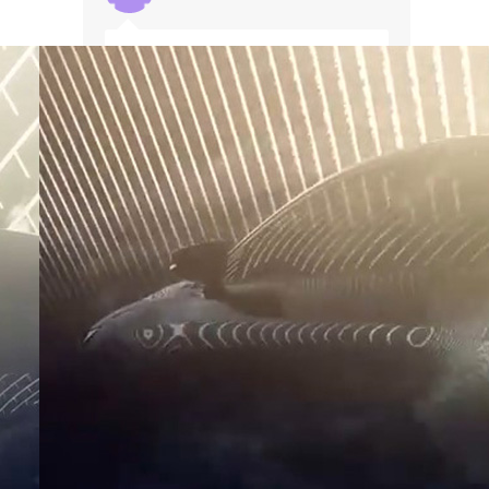
Отсутствует подписка? Иначе
откуда натянут проигрыш Тойота
при полном разгроме тенеты.
Андрей
Мне кажется вменяемый человек
при выборе между многолетним
глобальным бестселлером от
тойоты и черри тигго 8 (а это он и
есть) может сделать только один
разумный выбор. Если что,
владею черри уже …
Евгений
Тенет Евро 6, Равчик Евро4 - в
сегодняшних реалиях даже не