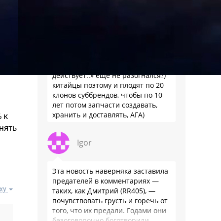
знаю, что более логично
Иннокентий
«просто он не так давно
действует..» ещё не разогнался?)
китайцы поэтому и плодят по 20
клонов суббрендов, чтобы по 10
лет потом запчасти создавать,
хранить и доставлять, АГА)
 к
нять
Igor
Эта новость наверняка заставила
предателей в комментариях —
ху
таких, как Дмитрий (RR405), —
почувствовать грусть и горечь от
того, что их предали. Годами они
безоговорочно боготворили