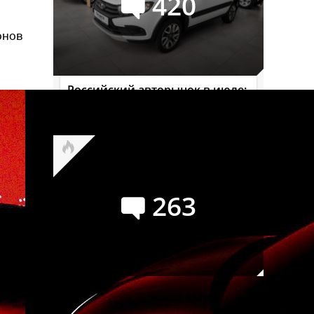
420
онов
Российский авторынок в июле:
лучший месяц текущего года
263
Семейство УАЗ СГР
официально переименовано в