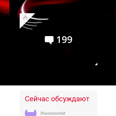
Буханку
199
Audi Q9: самый большой и
роскошный кроссовер марки
Сейчас обсуждают
Иннокентий