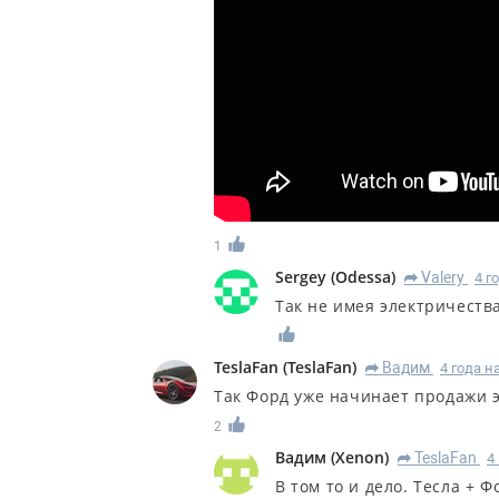
1
Sergey
(
Odessa
)
Valery
4 г
R
Так не имея электричества
TeslaFan
(
TeslaFan
)
Вадим
4 года н
R
Так Форд уже начинает продажи э
2
Вадим
(
Xenon
)
TeslaFan
4
R
В том то и дело. Тесла + 