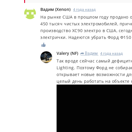
Вадим
(
Xenon
)
4 года назад
На рынке США в прошлом году продано о
450 тысяч чистых электромобилей, приче
производство ХС90 электро в США, сего
электрички. Надеются убрать Форд Ф150
Valery
(
NF
)
Вадим
4 года назад
R
Так вроде сейчас самый дефицит
Lighting. Поэтому Форд не собир
открывает новые возможности дл
целый день работать на объекте 