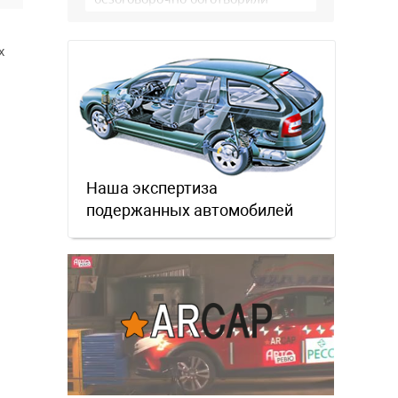
немцев, но те бросили их, даже …
х
Наша экспертиза
подержанных автомобилей