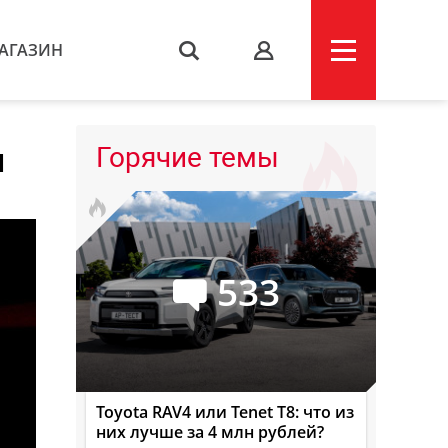
АГАЗИН
s
я
Горячие темы
533
Toyota RAV4 или Tenet T8: что из
них лучше за 4 млн рублей?