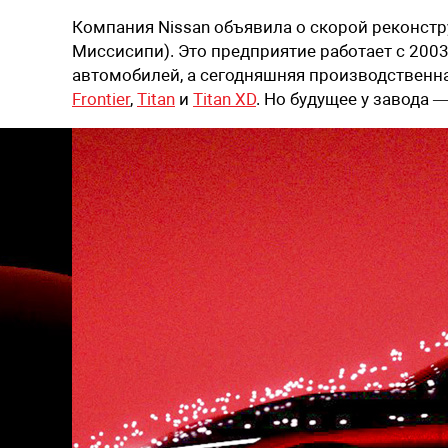
Компания Nissan объявила о скорой реконстр
Миссисипи). Это предприятие работает с 200
автомобилей, а сегодняшняя производствен
Frontier
,
Titan
и
Titan XD
. Но будущее у завода 