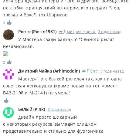
Хотя французы-пионеры и того, и другого. Вообще, кто
не любит французский автопром, кто твердит "лев,
звезда и ёлка", тот Шариков.
3
Pierre
(
Pierre1981
)
Дмитрий Чайка
3 года назад
R
У Мастера сзади балка). У "Свиного рыла"
независимая.
2
Дмитрий Чайка
(
Arhimeddin
)
Pierre
3 года назад
R
Мастер-1 и с балкой рулился так, как ни одна
советская легковушка (кроме новых на тот момент
ВАЗ-2108 и М-2141) не умела!
Белый
(
Pink
)
3 года назад
дизайн просто шикарный
с некоторых ракурсов выглядит слишком
представительно и стильно для фургончика