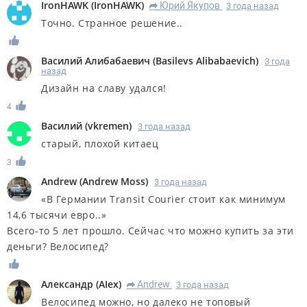
IronHAWK
(
IronHAWK
)
Юрий Якупов
3 года назад
R
Точно. Странное решение..
Василий Алибабаевич
(
Basilevs Alibabaevich
)
3 года
назад
Дизайн на славу удался!
4
Василий
(
vkremen
)
3 года назад
старый, плохой китаец
3
Andrew
(
Andrew Moss
)
3 года назад
«В Германии Transit Courier стоит как минимум
14,6 тысячи евро..»
Всего-то 5 лет прошло. Сейчас что можно купить за эти
деньги? Велосипед?
Александр
(
AIex
)
Andrew
3 года назад
R
Велосипед можно, но далеко не топовый