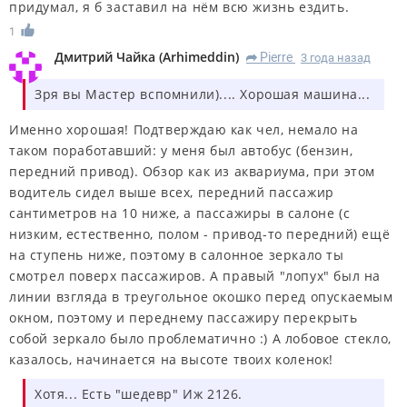
придумал, я б заставил на нём всю жизнь ездить.
1
Дмитрий Чайка
(
Arhimeddin
)
Pierre
3 года назад
R
Зря вы Мастер вспомнили).... Хорошая машина...
Именно хорошая! Подтверждаю как чел, немало на
таком поработавший: у меня был автобус (бензин,
передний привод). Обзор как из аквариума, при этом
водитель сидел выше всех, передний пассажир
сантиметров на 10 ниже, а пассажиры в салоне (с
низким, естественно, полом - привод-то передний) ещё
на ступень ниже, поэтому в салонное зеркало ты
смотрел поверх пассажиров. А правый "лопух" был на
линии взгляда в треугольное окошко перед опускаемым
окном, поэтому и переднему пассажиру перекрыть
собой зеркало было проблематично :) А лобовое стекло,
казалось, начинается на высоте твоих коленок!
Хотя... Есть "шедевр" Иж 2126.