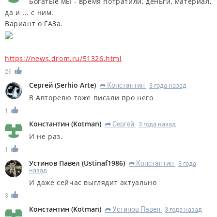
Богатые мы - время потратили, деньги, материал,
да и ... с ним.
Вариант о ГАЗа.
https://news.drom.ru/51326.html
26
Сергей
(
Serhio Arte
)
Константин
3 года назад
R
В Авторевю тоже писали про него
1
Константин
(
Kotman
)
Сергей
3 года назад
R
И не раз.
1
Устинов Павел
(
Ustinaf1986
)
Константин
3 года
R
назад
И даже сейчас выглядит актуально
3
Константин
(
Kotman
)
Устинов Павел
3 года назад
R