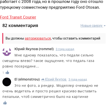
работает с 2008 года, но в прошлом году оно отошло
турецкому совместному предприятию Ford Otosan.
Ford Transit Courier
82 комментария
Новые сверху
Вы должны
авторизоваться
, чтобы оставить комментарий
Юрий Якупов
(
rommel
)
3 года назад
Мне одному показалось, что педали сильно
смещены влево? такое ощущение, что педаль газа
ровно посередине...
1
El
(
elmonstrou
)
Юрий Якупов
3 года назад
R
Это не фото, а рендер. Моделлер очевидно не
очень водитель и просто решил красиво выставить
пелальки, чтоб симметрично было на картинке