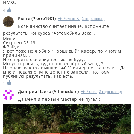
ИМХО.
4
Pierre
(
Pierre1981
)
Роман К
3 года назад
R
Большинство считает иначе. Вспомните
результаты конкурса "Автомобиль Века".
Мини
Ситроен DS 19.
ФВ Жук.
Я вот тоже не люблю "Поршивый" Кафер, по многим
причинам...
Но спорить с очевидностью не буду.
Могут спросить, куда пропал чёрный Форд ?
Не знаю, как так вышло: 146 % или денег занесли... Да
мне и неважно. Мне денег не занесли, поэтому
публикую результаты, как есть.
1
Дмитрий Чайка
(
Arhimeddin
)
Pierre
3 года назад
R
Да меня и первый Мастер не пугал :)