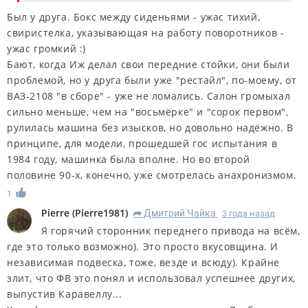
Был у друга. Бокс между сиденьями - ужас тихий,
свиристелка, указывающая на работу поворотников -
ужас громкий :)
Бают, когда Иж делал свои передние стойки, они были
проблемой, но у друга были уже "рестайл", по-моему, от
ВАЗ-2108 "в сборе" - уже не ломались. Салон громыхал
сильно меньше, чем на "восьмёрке" и "сорок первом",
рулилась машина без изысков, но довольно надёжно. В
принципе, для модели, прошедшей гос испытания в
1984 году, машинка была вполне. Но во второй
половине 90-х, конечно, уже смотрелась анахронизмом.
1
Pierre
(
Pierre1981
)
Дмитрий Чайка
3 года назад
R
Я горячий сторонник переднего привода на всём,
где это только возможно). Это просто вкусовщина. И
независимая подвеска, тоже, везде и всюду). Крайне
злит, что ФВ это понял и использовал успешнее других,
выпустив Каравеллу...