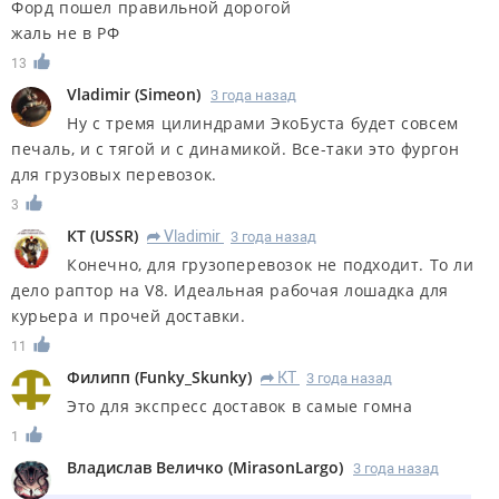
Форд пошел правильной дорогой
жаль не в РФ
13
Vladimir
(
Simeon
)
3 года назад
Ну с тремя цилиндрами ЭкоБуста будет совсем
печаль, и с тягой и с динамикой. Все-таки это фургон
для грузовых перевозок.
3
КT
(
USSR
)
Vladimir
3 года назад
R
Конечно, для грузоперевозок не подходит. То ли
дело раптор на V8. Идеальная рабочая лошадка для
курьера и прочей доставки.
11
Филипп
(
Funky_Skunky
)
КT
3 года назад
R
Это для экспресс доставок в самые гомна
1
Владислав Величко
(
MirasonLargo
)
3 года назад