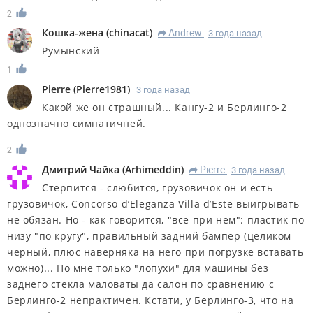
2
Кошка-жена
(
chinacat
)
Andrew
3 года назад
R
Румынский
1
Pierre
(
Pierre1981
)
3 года назад
Какой же он страшный... Кангу-2 и Берлинго-2
однозначно симпатичней.
2
Дмитрий Чайка
(
Arhimeddin
)
Pierre
3 года назад
R
Стерпится - слюбится, грузовичок он и есть
грузовичок, Concorso d’Eleganza Villa d’Este выигрывать
не обязан. Но - как говорится, "всё при нём": пластик по
низу "по кругу", правильный задний бампер (целиком
чёрный, плюс наверняка на него при погрузке вставать
можно)... По мне только "лопухи" для машины без
заднего стекла маловаты да салон по сравнению с
Берлинго-2 непрактичен. Кстати, у Берлинго-3, что на