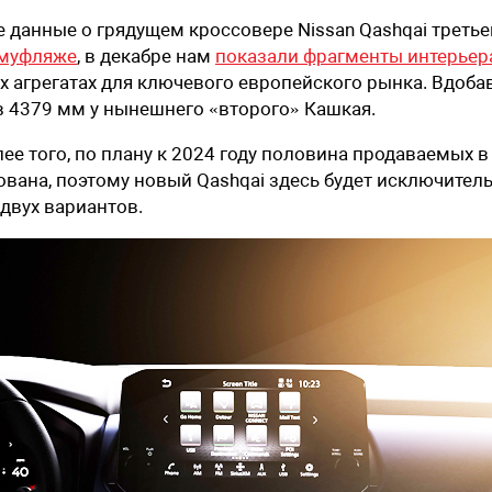
е данные о грядущем кроссовере Nissan Qashqai третье
амуфляже
, в декабре нам
показали фрагменты интерьер
х агрегатах для ключевого европейского рынка. Вдоба
 4379 мм у нынешнего «второго» Кашкая.
лее того, по плану к 2024 году половина продаваемых в
вана, поэтому новый Qashqai здесь будет исключител
двух вариантов.