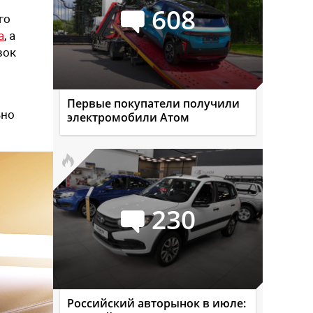
608
го
а
, а
вок
Первые покупатели получили
ьно
электромобили Атом
230
Российский авторынок в июле: