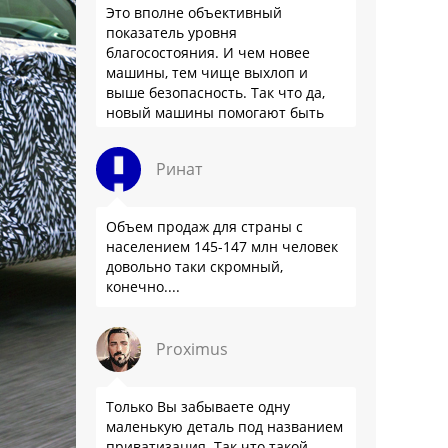
Это вполне объективный
показатель уровня
благосостояния. И чем новее
машины, тем чище выхлоп и
выше безопасность. Так что да,
новый машины помогают быть
здоровее.
Ринат
Объем продаж для страны с
населением 145-147 млн человек
довольно таки скромный,
конечно....
Proximus
Только Вы забываете одну
маленькую деталь под названием
приватизация. Так что такой