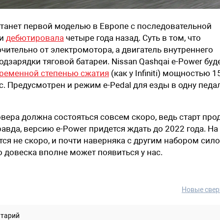
 станет первой моделью в Европе с последовательной
ии
дебютировала
четыре года назад. Суть в том, что
чительно от электромотора, а двигатель внутреннего
дзарядки тяговой батареи. Nissan Qashqai e-Power буд
ременной степенью сжатия
(как у Infiniti) мощностью 1
.с. Предусмотрен и режим e-Pedal для езды в одну педа
ера должна состояться совсем скоро, ведь старт про
авда, версию e-Power придется ждать до 2022 года. На
ся не скоро, и почти наверняка с другим набором сил
о довеска вполне может появиться у нас.
Новые свер
нтарий