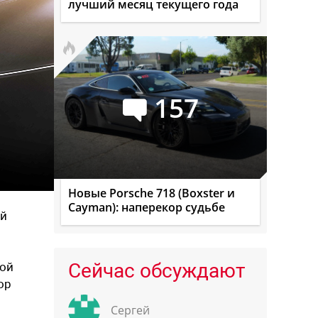
лучший месяц текущего года
157
Новые Porsche 718 (Boxster и
Cayman): наперекор судьбе
ой
Сейчас обсуждают
сой
ор
Сергей