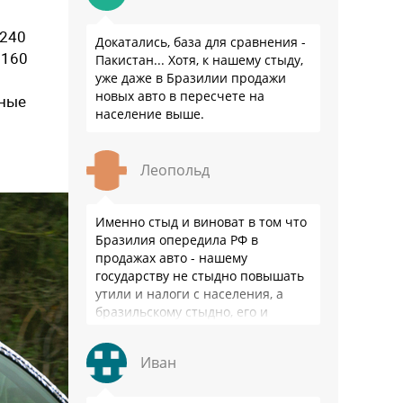
 240
Докатались, база для сравнения -
 160
Пакистан... Хотя, к нашему стыду,
уже даже в Бразилии продажи
новых авто в пересчете на
ьные
население выше.
Леопольд
Именно стыд и виноват в том что
Бразилия опередила РФ в
продажах авто - нашему
государству не стыдно повышать
утили и налоги с населения, а
бразильскому стыдно, его и
смести могут на …
Иван