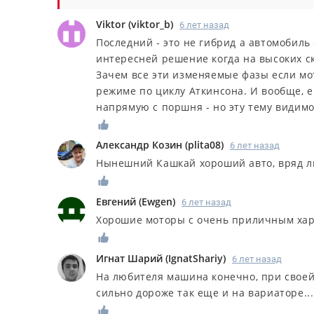
Viktor
(
viktor_b
)
6 лет назад
Последний - это не гибрид а автомобиль
интересней решение когда на высоких с
Зачем все эти изменяемые фазы если мо
режиме по циклу Аткинсона. И вообще, 
напрямую с поршня - но эту тему видимо
Александр Козин
(
plita08
)
6 лет назад
Нынешний Кашкай хороший авто, вряд ли
Евгений
(
Ewgen
)
6 лет назад
Хорошие моторы с очень приличным ха
Игнат Шарий
(
IgnatShariy
)
6 лет назад
На любителя машина конечно, при своей 
сильно дороже так еще и на вариаторе...