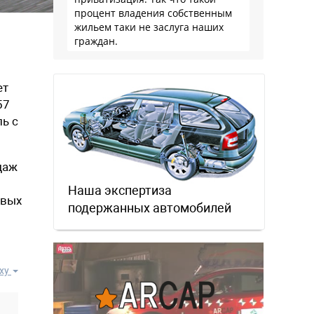
процент владения собственным
жильем таки не заслуга наших
граждан.
ет
57
ль с
даж
Наша экспертиза
овых
подержанных автомобилей
ху