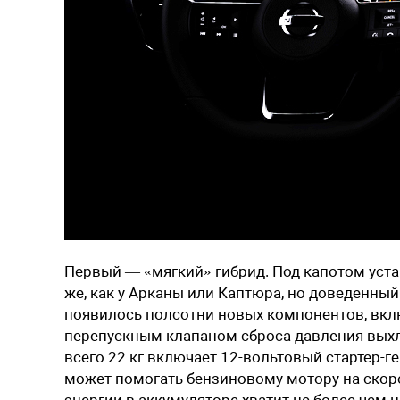
Первый — «мягкий» гибрид. Под капотом уста
же, как у Арканы или Каптюра, но доведенный
появилось полсотни новых компонентов, вкл
перепускным клапаном сброса давления выхл
всего 22 кг включает 12-вольтовый стартер-
может помогать бензиновому мотору на скорос
энергии в аккумуляторе хватит не более чем н