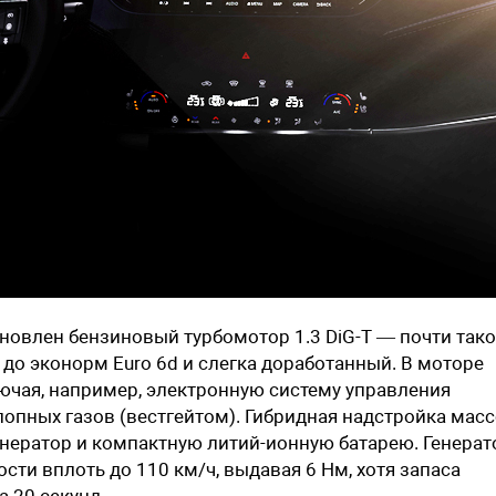
новлен бензиновый турбомотор 1.3 DiG-T — почти так
 до эконорм Euro 6d и слегка доработанный. В моторе
ючая, например, электронную систему управления
опных газов (вестгейтом). Гибридная надстройка мас
генератор и компактную литий-ионную батарею. Генерат
ти вплоть до 110 км/ч, выдавая 6 Нм, хотя запаса
а 20 секунд.