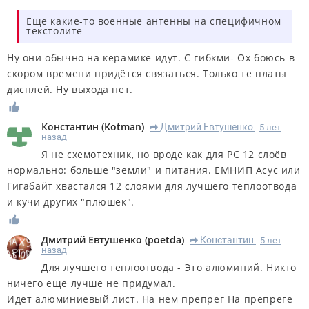
Еще какие-то военные антенны на специфичном
текстолите
Ну они обычно на керамике идут. С гибкми- Ох боюсь в
скором времени придётся связаться. Только те платы
дисплей. Ну выхода нет.
Константин
(
Kotman
)
Дмитрий Евтушенко
5 лет
R
назад
Я не схемотехник, но вроде как для РС 12 слоёв
нормально: больше "земли" и питания. ЕМНИП Асус или
Гигабайт хвастался 12 слоями для лучшего теплоотвода
и кучи других "плюшек".
Дмитрий Евтушенко
(
poetda
)
Константин
5 лет
R
назад
Для лучшего теплоотвода - Это алюминий. Никто
ничего еще лучше не придумал.
Идет алюминиевый лист. На нем препрег На препреге