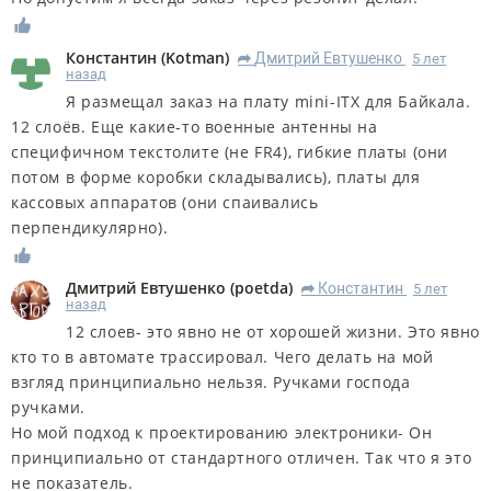
Константин
(
Kotman
)
Дмитрий Евтушенко
5 лет
R
назад
Я размещал заказ на плату mini-ITX для Байкала.
12 слоёв. Еще какие-то военные антенны на
специфичном текстолите (не FR4), гибкие платы (они
потом в форме коробки складывались), платы для
кассовых аппаратов (они спаивались
перпендикулярно).
Дмитрий Евтушенко
(
poetda
)
Константин
5 лет
R
назад
12 слоев- это явно не от хорошей жизни. Это явно
кто то в автомате трассировал. Чего делать на мой
взгляд принципиально нельзя. Ручками господа
ручками.
Но мой подход к проектированию электроники- Он
принципиально от стандартного отличен. Так что я это
не показатель.