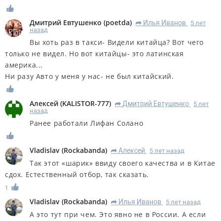
Дмитрий Евтушенко
(
poetda
)
Илья Иванов
5 лет
R
назад
Вы хоть раз в такси- Видели китайца? Вот чего
только не видел. Но вот китайцы- это латинская
америка...
Ни разу Авто у меня у нас- не был китайский.
Алексей
(
KALISTOR-777
)
Дмитрий Евтушенко
5 лет
R
назад
Ранее работали Лифан Солано
Vladislav
(
Rockabanda
)
Алексей
5 лет назад
R
Так этот «шарик» ввиду своего качества и в Китае
сдох. Естественный отбор, так сказать.
1
Vladislav
(
Rockabanda
)
Илья Иванов
5 лет назад
R
А это тут при чем. Это явно не в России. А если