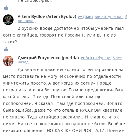
Не спорю, факт.
Artem Bydlov
(
Artem Bydlov
)
Дмитрий Евтушенко
5
R
лет назад
2 русских вроде достаточно чтобы умерить пыл
сотне китайцев, говорят по России 1. Или вы не из
таких?
Дмитрий Евтушенко
(
poetda
)
Artem Bydlov
5 лет
R
назад
Да знаете я даже несколько сотен тараканов на
место поставить не могу. Их конечно по отдельности
уничтожить просто. А вот когда их сотни- Проще
потравить. А если без шуток. То мне предложили- Вам
какой отель . Там где Повеселей или там где
поспокойней. Я сказал - там где поспокойней. Вот это
была ошибка. Даже то что отель в РУССКОМ квартале
не спасло. Туда китайцев заселили.. И главное что с
ними- Ни то что конфликта ни одного не было. Вообще
никакого общения- НО КАК ЖЕ ОНИ ДОСТАЛИ, Причем