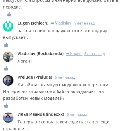
лексусом. С вопросом инженерии все должно быть в
порядке.
1
Eugen
(
schiech
)
Vladislav
5 лет назад
R
ваз на своих площадках тоже все подряд
выпускает...
Vladislav
(
Rockabanda
)
Eugen
5 лет назад
R
Логан?
Prelude
(
Prelude
)
5 лет назад
Китайцы штампуют модели как перчатки.
Интересно, сколько они бабла вкладывают на
разработки новых моделей?
Илья Иванов
(
indexxx
)
5 лет назад
Теперь в эконом такси ездить станет еще
страшнее...