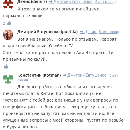
Денис
(
dennis
)
Дмитрий Евтушенко
5 лет назад
R
Я тоже знаком со многими китайцами,
нормальные люди
2
Дмитрий Евтушенко
(
poetda
)
Денис
5 лет назад
R
Вот я не знаком.. Только по отзывам. Говорят
люди своеобразные. Особо в IT/.
Хотя те кто хоть раз пользовался Али Экспресс- Те
привычны пожалуй.
Константин
(
Kotman
)
Дмитрий Евтушенко
5 лет
R
назад
Довелось работать в области изготовления
печатных плат в Китае. Вот пока китайцы не
"устаканят" с тобой все возникшие у них вопросы по
спецификации, требованиям, техпроцессу плат, то в
производство не запустят, как ни напрягай их. Все
упущенные вопросы с моей стороны "пустят по резьбе"
и буду я виноват.