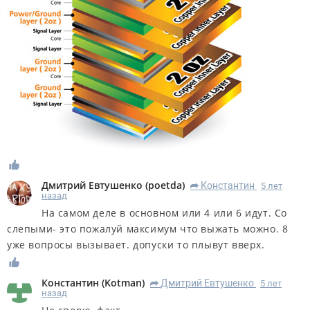
Дмитрий Евтушенко
(
poetda
)
Константин
5 лет
R
назад
На самом деле в основном или 4 или 6 идут. Со
слепыми- это пожалуй максимум что выжать можно. 8
уже вопросы вызывает. допуски то плывут вверх.
Константин
(
Kotman
)
Дмитрий Евтушенко
5 лет
R
назад