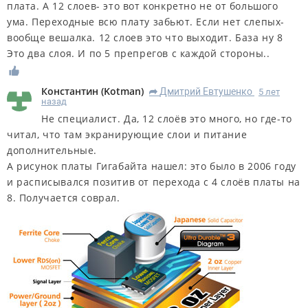
плата. А 12 слоев- это вот конкретно не от большого
ума. Переходные всю плату забьют. Если нет слепых-
вообще вешалка. 12 слоев это что выходит. База ну 8
Это два слоя. И по 5 препрегов с каждой стороны..
Константин
(
Kotman
)
Дмитрий Евтушенко
5 лет
R
назад
Не специалист. Да, 12 слоёв это много, но где-то
читал, что там экранирующие слои и питание
дополнительные.
А рисунок платы Гигабайта нашел: это было в 2006 году
и расписывался позитив от перехода с 4 слоёв платы на
8. Получается соврал.