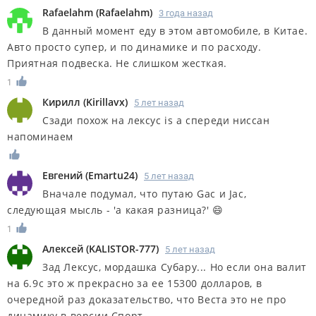
Rafaelahm
(
Rafaelahm
)
3 года назад
В данный момент еду в этом автомобиле, в Китае.
Авто просто супер, и по динамике и по расходу.
Приятная подвеска. Не слишком жесткая.
1
Кирилл
(
Kirillavx
)
5 лет назад
Сзади похож на лексус is а спереди ниссан
напоминаем
Евгений
(
Emartu24
)
5 лет назад
Вначале подумал, что путаю Gac и Jac,
следующая мысль - 'а какая разница?' 😄
1
Алексей
(
KALISTOR-777
)
5 лет назад
Зад Лексус, мордашка Субару... Но если она валит
на 6.9с это ж прекрасно за ее 15300 долларов, в
очередной раз доказательство, что Веста это не про
динамику в версии Спорт