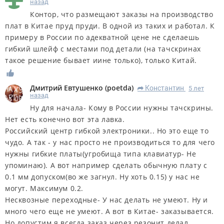
назад
Контор, что размещают заказы на производство
плат в Китае пруд пруди. В одной из таких и работал. К
примеру в России по адекватной цене не сделаешь
гибкий шлейф с местами под детали (на тачскринах
такое решение бывает иине только), только Китай.
Дмитрий Евтушенко
(
poetda
)
Константин
5 лет
R
назад
Ну для начала- Кому в России нужны тачскрины.
Нет есть конечно вот эта лавка.
Российский центр гибкой электроники.. Но это еще то
чудо. А так - у нас просто не производиться то для чего
нужны гибкие платы(угробища типа клавиатур- Не
упоминаю). А вот например сделать обычную плату с
0.1 мм допуском(во же загнул. Ну хоть 0.15) у нас не
могут. Максимум 0.2.
Несквозные переходные- У нас делать не умеют. Ну и
много чего еще не умеют. А вот в Китае- заказывается.
Но допустим я всегда заказ через резонит делал.