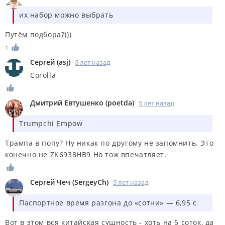
их набор можно выбрать
Путём подбора?)))
1
Сергей
(
asj
)
5 лет назад
Corolla
Дмитрий Евтушенко
(
poetda
)
5 лет назад
Trumpchi Empow
Трампа в попу? Ну никак по другому не запомнить. Это
конечно не
ZK6938HB9
Но тож впечатляет.
Сергей Чеч
(
SergeyCh
)
5 лет назад
Паспортное время разгона до «сотни» — 6,95 с
Вот в этом вся китайская сущность - хоть на 5 соток, да