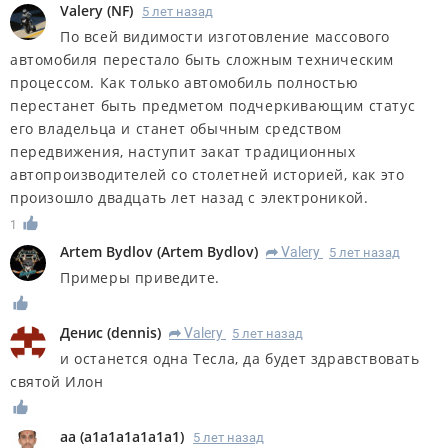
Valery
(
NF
)
5 лет назад
По всей видимости изготовление массового
автомобиля перестало быть сложным техническим
процессом. Как только автомобиль полностью
перестанет быть предметом подчеркивающим статус
его владельца и станет обычным средством
передвижения, наступит закат традиционных
автопроизводителей со столетней историей, как это
произошло двадцать лет назад с электроникой.
1
Artem Bydlov
(
Artem Bydlov
)
Valery
5 лет назад
R
Примеры приведите.
Денис
(
dennis
)
Valery
5 лет назад
R
и останется одна Тесла, да будет здравствовать
святой Илон
aa
(
a1a1a1a1a1a1
)
5 лет назад