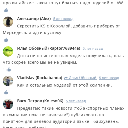
про китайские такси то тут бояться надо поделий от VW.
Александр
(
AIex
)
5 лет назад
Скрестить К5 с Короллой, добавить приборку от
Мерседеса, и идти к успеху.
Илья Обозный
(
Raptor768944e
)
5 лет назад
Достаточно интересная модель получилась, жаль
что скорее всего мы её не увидим.
1
Vladislav
(
Rockabanda
)
Илья Обозный
5 лет назад
R
Как и остальных моделей от этой компании.
Вася Петров
(
Koleso06
)
5 лет назад
Предлагаю такие новости ("об экспортных планах
в компании пока не заявляли") публиковать на
понятном для целевой аудитории языке - байхуавэнь.
Кому надо - поймет!