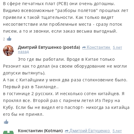
В сфере печатных плат (РСВ) они очень дотошны.
Видимо всевозможные "разборы полётов" прошлых лет
привели к такой тщательности. Как только видят
несоответствие или проблемные места - сразу поток
писем, а то и звонки, если заказ весьма выгодный.
2
Дмитрий Евтушенко
(
poetda
)
Константин
5 лет
R
назад
Это где вы работали. Вроде в Китае только
Резонит как то делал (на своем оборудование не могли
допуски вытянуть).
А так с Китайцами у меня два раза столкновение было.
Первый раз в Таиланде..
в гостинице 2 русских. И несколько сотен китайцев. Я
проклял все. Второй раз с парнем летел Из Перу на
Кубу. Если бы не видел его паспорт- никогда за китайца
его бы не принял.
Константин
(
Kotman
)
Дмитрий Евтушенко
5 лет
R