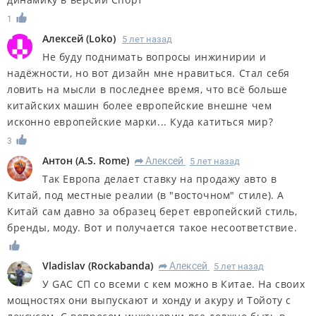
1
Алексей
(
Loko
)
5 лет назад
Не буду поднимать вопросы инжинирии и
надёжности, но вот дизайн мне нравиться. Стал себя
ловить на мысли в последнее время, что всё больше
китайских машин более европейские внешне чем
исконно европейские марки... Куда катиться мир?
3
Антон
(
A.S. Rome
)
Алексей
5 лет назад
R
Так Европа делает ставку на продажу авто в
Китай, под местные реалии (в "восточном" стиле). А
Китай сам давно за образец берет европейский стиль,
бренды, моду. Вот и получается такое несоответствие.
Vladislav
(
Rockabanda
)
Алексей
5 лет назад
R
У GAC СП со всеми с кем можно в Китае. На своих
мощностях они выпускают и хонду и акуру и Тойоту с