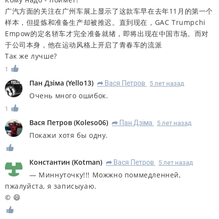
广汽方面的关注在广州车展上显示了这款车早在去年11月的第一个
样本，但提炼和准备生产却被推迟。直到现在，GAC Trumpchi
Empow的定名轿车才完全准备就绪，即将出现在中国市场。而对
于公司本身，他在运动风格上开启了青春车的流派
Так же лучше?
1
Пан Дзiма
(
Yello13
)
Вася Петров
5 лет назад
R
Очень много ошибок.
1
Вася Петров
(
Koleso06
)
Пан Дзiма
5 лет назад
R
Покажи хотя бы одну.
Константин
(
Kotman
)
Вася Петров
5 лет назад
R
— Миннуточку!!! Можжно поммедленней,
пжалуйста, я записыуаю.
© 😄