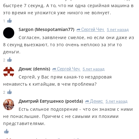
быстрее 7 секунд. А то, что ни одна серийная машина в
это время не уложится уже никого не волнует.
1
Sargon
(
Mesopotamian77
)
Сергей Чеч
5 лет назад
R
Согласен, заявление смелое, но если они даже из
8 секунд выезжают, то это очень неплохо за эти то
деньги.
2
Денис
(
dennis
)
Сергей Чеч
5 лет назад
R
Сергей, у Вас прям какая-то нездоровая
ненависть к китайцам, в чем проблема?
2
Дмитрий Евтушенко
(
poetda
)
Денис
5 лет назад
R
Есть сильное подозрение - что он знаком с ними
не понаслышке. Причем с не самыми их плохими
представителями.