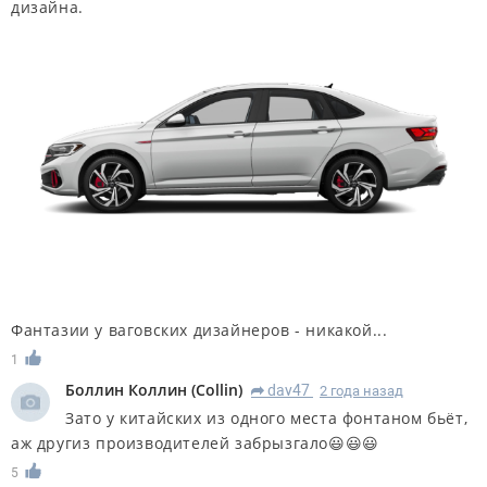
дизайна.
Фантазии у ваговских дизайнеров - никакой...
1
Боллин Коллин
(
Collin
)
dav47
2 года назад
R
Зато у китайских из одного места фонтаном бьёт,
аж другиз производителей забрызгало😃😃😃
5