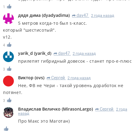
1
дядя дима
(
dyadyadima
)
dav47
2 года назад
R
5 метров когда-то был s-класс.
который "шестисотый".
v12.
4
yarik_d
(
yarik_d
)
dav47
2 года назад
R
прилепят гибридный довесок - станет про-е-плюс
3
Виктор
(
ovs
)
Сергей
2 года назад
R
Нее, ФВ не Чери - такой уровень доработок не
потянет.
3
Владислав Величко
(
MirasonLargo
)
Сергей
2 года
R
назад
Про Макс это Маготан)