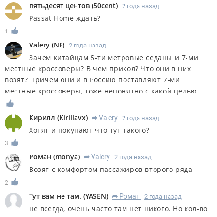
пятьдесят центов
(
50cent
)
2 года назад
Passat Home ждать?
1
Valery
(
NF
)
2 года назад
Зачем китайцам 5-ти метровые седаны и 7-ми
местные кроссоверы? В чем прикол? Что они в них
возят? Причем они и в Россию поставляют 7-ми
местные кроссоверы, тоже непонятно с какой целью.
Кирилл
(
Kirillavx
)
Valery
2 года назад
R
Хотят и покупают что тут такого?
3
Роман
(
monya
)
Valery
2 года назад
R
Возят с комфортом пассажиров второго ряда
2
Тут вам не там.
(
YASEN
)
Роман
2 года назад
R
не всегда, очень часто там нет никого. Но кол-во