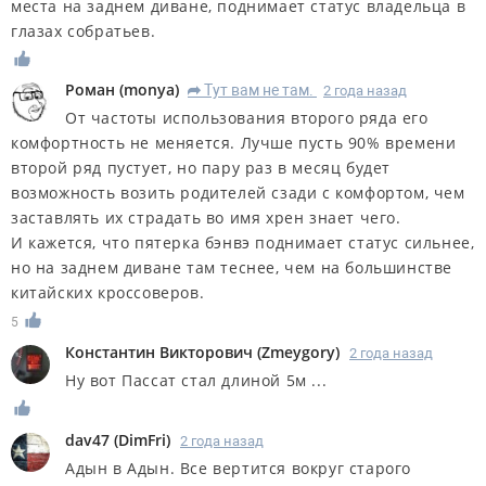
места на заднем диване, поднимает статус владельца в
глазах собратьев.
Роман
(
monya
)
Тут вам не там.
2 года назад
R
От частоты использования второго ряда его
комфортность не меняется. Лучше пусть 90% времени
второй ряд пустует, но пару раз в месяц будет
возможность возить родителей сзади с комфортом, чем
заставлять их страдать во имя хрен знает чего.
И кажется, что пятерка бэнвэ поднимает статус сильнее,
но на заднем диване там теснее, чем на большинстве
китайских кроссоверов.
5
Константин Викторович
(
Zmeygory
)
2 года назад
Ну вот Пассат стал длиной 5м ...
dav47
(
DimFri
)
2 года назад
Адын в Адын. Все вертится вокруг старого