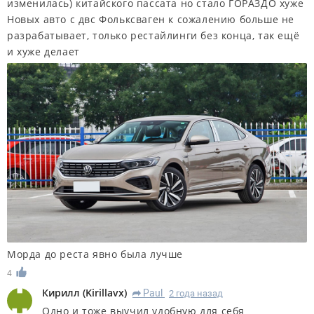
изменилась) китайского пассата но стало ГОРАЗДО хуже
Новых авто с двс Фольксваген к сожалению больше не
разрабатывает, только рестайлинги без конца, так ещё
и хуже делает
Морда до реста явно была лучше
4
Кирилл
(
Kirillavx
)
Paul
2 года назад
R
Одно и тоже выучил удобную для себя