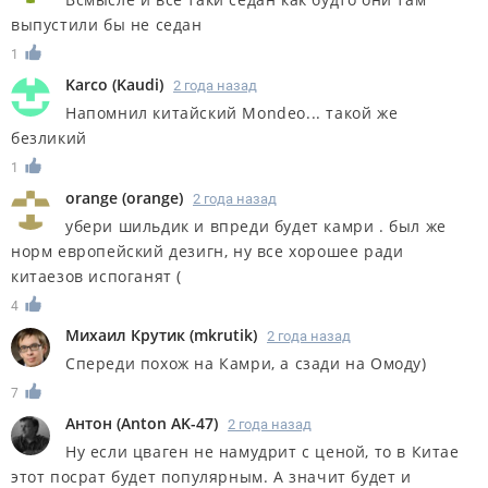
выпустили бы не седан
1
Karco
(
Kaudi
)
2 года назад
Напомнил китайский Mondeo... такой же
безликий
1
orange
(
orange
)
2 года назад
убери шильдик и впреди будет камри . был же
норм европейский дезигн, ну все хорошее ради
китаезов испоганят (
4
Михаил Крутик
(
mkrutik
)
2 года назад
Спереди похож на Камри, а сзади на Омоду)
7
Антон
(
Anton AK-47
)
2 года назад
Ну если цваген не намудрит с ценой, то в Китае
этот посрат будет популярным. А значит будет и