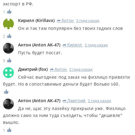
экспорт в РФ.
1
Кирилл
(
Kirillavx
)
Антон
2 года назад
R
Он и так там популярен без твоих гадких слов
2
Антон
(
Anton AK-47
)
Кирилл
2 года назад
R
Пусть будет поссат.
5
Дмитрий
(
fox
)
Антон
2 года назад
R
Сейчас выгоднее под заказ на физлицо привезти
будет. Но в сопоставимые деньги будет Вольво s60.
Антон
(
Anton AK-47
)
Дмитрий
2 года назад
R
Да не, щас эту лазейку прикрыли уже. Физлицо
должно само за ним туда съездить, чтобы "дешевле"
вышло.
1