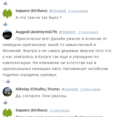
Кирилл
(
Kirillavx
)
Андрей
2 года назад
R
А что там не так было ?
Андрей
(
Andreymsk79
)
Кирилл
2 года назад
R
Практически все! Дизайн ужасен в отличии от
немецких оригиналов, какой то замысленный и
безликий. Внутри а-ля самые дешевые версии того что
у нас клепалось в Калуге так еще и упрощено по
комплектации. Ни изюминки ни эстетства как в
оригинальных немецких авто. Напоминает китайские
поделки середины нулевых
1
Nikolay
(
Cthulhu_Triune
)
Андрей
2 года назад
R
Да, согласен. Они ужасны.
Кирилл
(
Kirillavx
)
2 года назад
Всмысле и все таки седан как будто они там