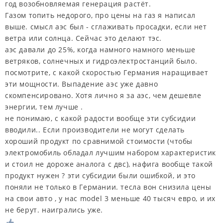
год возобновляемая генерация растёт.
Газом топить недорого, про цены на газ я написал
выше. смысл аэс был - сглаживать просадки, если нет
ветра или солнца. Сейчас это делают тэс.
аэс давали до 25%, когда намного намного меньше
ветряков, солнечных и гидроэлектростанций было.
посмотрите, с какой скоростью Германия наращивает
эти мощности. Выпадение аэс уже давно
скомпенсировано. Хотя лично я за аэс, чем дешевле
энергии, тем лучше .
не понимаю, с какой радости вообще эти субсидии
вводили.. Если производители не могут сделать
хороший продукт по сравнимой стоимости (чтобы
электромобиль обладал лучшим набором характеристик
и стоил не дороже аналога с двс), нафига вообще такой
продукт нужен ? эти субсидии были ошибкой, и это
поняли не только в Германии. тесла вон снизила цены
на свои авто , у нас model 3 меньше 40 тысяч евро, и их
не берут. наигрались уже.