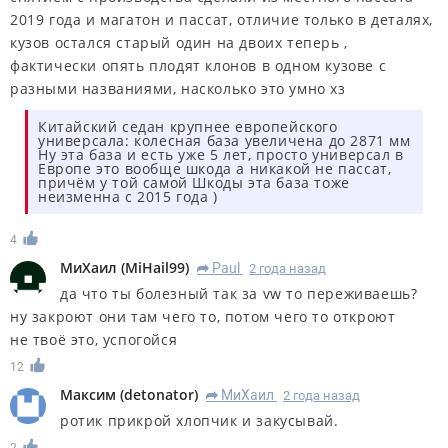
2019 года и магатон и пассат, отличие только в деталях,
кузов остался старый один на двоих теперь ,
фактически опять плодят клонов в одном кузове с
разными названиями, насколько это умно хз
Китайский седан крупнее европейского
универсала: колесная база увеличена до 2871 мм
Ну эта база и есть уже 5 лет, просто универсал в
Европе это вообще шкода а никакой не пассат,
причём у той самой Шкоды эта база тоже
неизменна с 2015 года )
4
МиХаил
(
MiHail99
)
Paul
2 года назад
R
да что ты болезный так за vw то переживаешь?
ну закроют они там чего то, потом чего то откроют
не твоё это, успогойся
12
Максим
(
detonator
)
МиХаил
2 года назад
R
ротик прикрой хлопчик и закусывай.
2