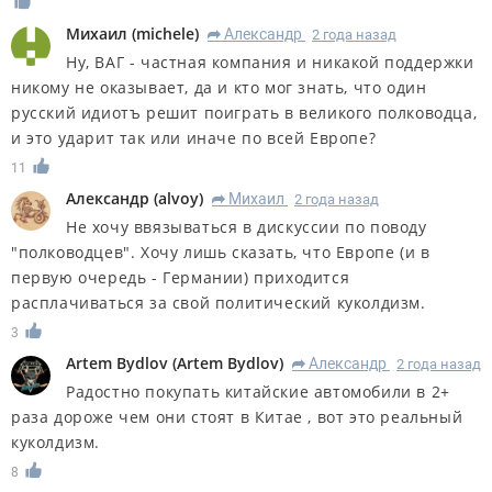
Михаил
(
michele
)
Александр
2 года назад
R
Ну, ВАГ - частная компания и никакой поддержки
никому не оказывает, да и кто мог знать, что один
русский идиотъ решит поиграть в великого полководца,
и это ударит так или иначе по всей Европе?
11
Александр
(
alvoy
)
Михаил
2 года назад
R
Не хочу ввязываться в дискуссии по поводу
"полководцев". Хочу лишь сказать, что Европе (и в
первую очередь - Германии) приходится
расплачиваться за свой политический куколдизм.
3
Artem Bydlov
(
Artem Bydlov
)
Александр
2 года назад
R
Радостно покупать китайские автомобили в 2+
раза дороже чем они стоят в Китае , вот это реальный
куколдизм.
8