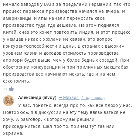
немало заводов у ВАГа за пределами Германии, так что
процесс переноса производства начался не вчера. И
американцы, и япы начали переносить свое
производство туда, где дешевле. На этом поднялся
Китай, счаз это хочет повторить Индия. И этот процесс
у немцев никак с хохлами не связан, это вопрос
конкурентоспособности и цены. В странах с высоким
уровнем жизни и доходов стоимость производства
априори будет выше, чем у более бедных соседей. При
обострении конкуренции и при приличных масштабах
производства все начинают искать, где и на чем
сэкономить.
11
Александр
(
alvoy
)
Михаил
2 года назад
R
У вас, понятно, всегда про то, как всё плохо у нас.
Повторюсь, я в дискуссии на эту тему ввязываться не
хочу. А разговор, к которому вы решили
присоединиться, шёл про то, причём тут газ или
Украина.