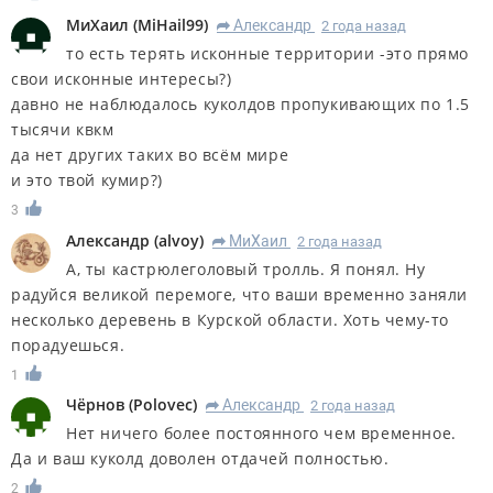
МиХаил
(
MiHail99
)
Александр
2 года назад
R
то есть терять исконные территории -это прямо
свои исконные интересы?)
давно не наблюдалось куколдов пропукивающих по 1.5
тысячи квкм
да нет других таких во всём мире
и это твой кумир?)
3
Александр
(
alvoy
)
МиХаил
2 года назад
R
А, ты кастрюлеголовый тролль. Я понял. Ну
радуйся великой перемоге, что ваши временно заняли
несколько деревень в Курской области. Хоть чему-то
порадуешься.
1
Чёрнов
(
Polovec
)
Александр
2 года назад
R
Нет ничего более постоянного чем временное.
Да и ваш куколд доволен отдачей полностью.
2