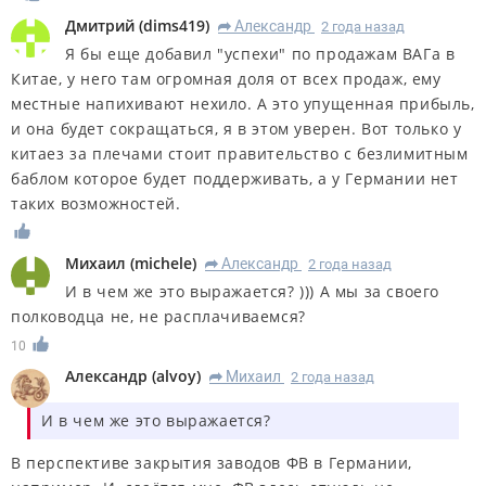
Дмитрий
(
dims419
)
Александр
2 года назад
R
Я бы еще добавил "успехи" по продажам ВАГа в
Китае, у него там огромная доля от всех продаж, ему
местные напихивают нехило. А это упущенная прибыль,
и она будет сокращаться, я в этом уверен. Вот только у
китаез за плечами стоит правительство с безлимитным
баблом которое будет поддерживать, а у Германии нет
таких возможностей.
Михаил
(
michele
)
Александр
2 года назад
R
И в чем же это выражается? ))) А мы за своего
полководца не, не расплачиваемся?
10
Александр
(
alvoy
)
Михаил
2 года назад
R
И в чем же это выражается?
В перспективе закрытия заводов ФВ в Германии,