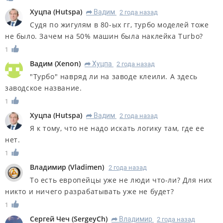
Хуцпа
(
Hutspa
)
Вадим
2 года назад
R
Судя по жигулям в 80-ых гг, турбо моделей тоже
не было. Зачем на 50% машин была наклейка Turbo?
1
Вадим
(
Xenon
)
Хуцпа
2 года назад
R
"Турбо" навряд ли на заводе клеили. А здесь
заводское название.
1
Хуцпа
(
Hutspa
)
Вадим
2 года назад
R
Я к тому, что не надо искать логику там, где ее
нет.
1
Владимир
(
Vladimen
)
2 года назад
То есть европейцы уже не люди что-ли? Для них
никто и ничего разрабатывать уже не будет?
1
Сергей Чеч
(
SergeyCh
)
Владимир
2 года назад
R