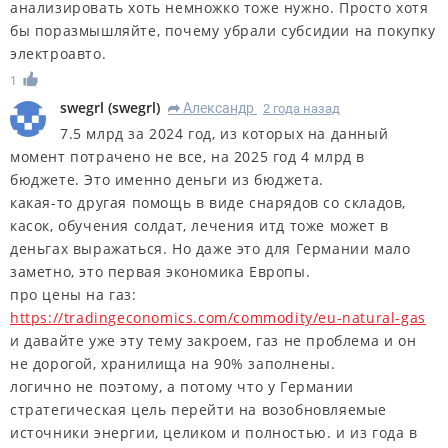
анализировать хоть немножко тоже нужно. Просто хотя
бы поразмышляйте, почему убрали субсидии на покупку
электроавто.
1
swegrl
(
swegrl
)
Александр
2 года назад
R
7.5 млрд за 2024 год, из которых на данный
момент потрачено не все, на 2025 год 4 млрд в
бюджете. Это именно деньги из бюджета.
какая-то другая помощь в виде снарядов со складов,
касок, обучения солдат, лечения итд тоже может в
деньгах выражаться. Но даже это для Германии мало
заметно, это первая экономика Европы.
про цены на газ:
https://tradingeconomics.com/commodity/eu-natural-gas
и давайте уже эту тему закроем, газ не проблема и он
не дорогой, хранилища на 90% заполнены.
логично не поэтому, а потому что у Германии
стратегическая цель перейти на возобновляемые
источники энергии, целиком и полностью. и из года в