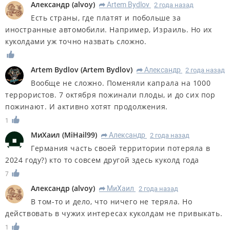
Александр
(
alvoy
)
Artem Bydlov
2 года назад
R
Есть страны, где платят и побольше за
иностранные автомобили. Например, Израиль. Но их
куколдами уж точно назвать сложно.
Artem Bydlov
(
Artem Bydlov
)
Александр
2 года назад
R
Вообще не сложно. Поменяли капрала на 1000
террористов. 7 октября пожинали плоды, и до сих пор
пожинают. И активно хотят продолжения.
1
МиХаил
(
MiHail99
)
Александр
2 года назад
R
Германия часть своей территории потеряла в
2024 году?) кто то совсем другой здесь куколд года
7
Александр
(
alvoy
)
МиХаил
2 года назад
R
В том-то и дело, что ничего не теряла. Но
действовать в чужих интересах куколдам не привыкать.
1