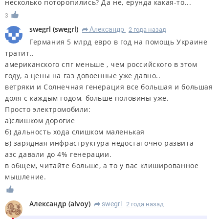
несколько поторопились? Да не, ерунда какая-то...
3
swegrl
(
swegrl
)
Александр
2 года назад
R
Германия 5 млрд евро в год на помощь Украине
тратит..
американского спг меньше , чем российского в этом
году, а цены на газ довоенные уже давно..
ветряки и Солнечная генерация все большая и большая
доля с каждым годом, больше половины уже.
Просто электромобили:
а)слишком дорогие
б) дальность хода слишком маленькая
в) зарядная инфраструктура недостаточно развита
аэс давали до 4% генерации.
в общем, читайте больше, а то у вас клишированное
мышление.
Александр
(
alvoy
)
swegrl
2 года назад
R