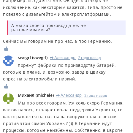
например. И, сдаётся мне, ФВ здесь отнюдь не
исключение, как некоторым кажется. Типа, просто не
повезло с дизельгейтом и электроплатформами.
А мы за своего полководца не, не
расплачиваемся?
Сейчас мы говорим не про нас, а про Германию.
swegrl
(
swegrl
)
Александр
2 года назад
R
порежут фабрики по производству батарей,
которые в плане. и, возможно, завод в Цвикау.
спрос на электромобили низкий.
Михаил
(
michele
)
Александр
2 года назад
R
Мы про всех говорим. Уж коль скоро Германия,
как оказалось, страдает из-за поддержки Украины, то
как отражается на нас наша вооруженная агрессия
против этой самой Украины? ))) В Германии идут
процессы, которые неизбежны. Собственно, в Европе