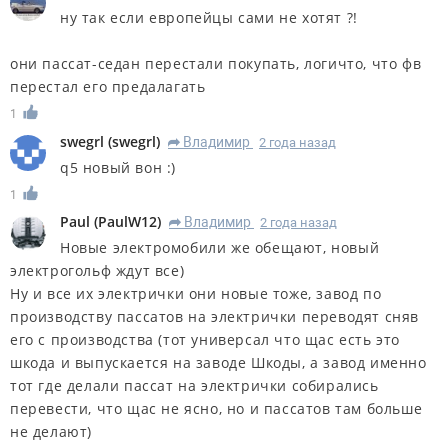
ну так если европейцы сами не хотят ?!
они пассат-седан перестали покупать, логичто, что фв
перестал его предалагать
1
swegrl
(
swegrl
)
Владимир
2 года назад
R
q5 новый вон :)
1
Paul
(
PaulW12
)
Владимир
2 года назад
R
Новые электромобили же обещают, новый
электрогольф ждут все)
Ну и все их электрички они новые тоже, завод по
производству пассатов на электрички переводят сняв
его с производства (тот универсал что щас есть это
шкода и выпускается на заводе Шкоды, а завод именно
тот где делали пассат на электрички собирались
перевести, что щас не ясно, но и пассатов там больше
не делают)