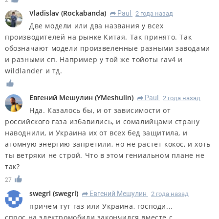
Vladislav
(
Rockabanda
)
Paul
2 года назад
R
Две модели или два названия у всех
производителей на рынке Китая. Так принято. Так
обозначают модели произвеленные разными заводами
и разными сп. Например у той же тойоты rav4 и
wildlander и тд.
Евгений Мешулин
(
YMeshulin
)
Paul
2 года назад
R
Нда. Казалось бы, и от зависимости от
российского газа избавились, и сомалийцами страну
наводнили, и Украина их от всех бед защитила, и
атомную энергию запретили, но не растёт кокос, и хоть
ты ветряки не строй. Что в этом гениальном плане не
так?
27
swegrl
(
swegrl
)
Евгений Мешулин
2 года назад
R
причем тут газ или Украина, господи...
спрос на электромобили закончился вместе с