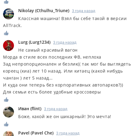
Nikolay
(
Cthulhu_Triune
)
3 года назад
Классная машина! Взял бы себе такой в версии
AllTrack.
Lurg
(
Lurg1234
)
3 года назад
Не самый красивый вагон
Морда в стиле всех последних ФВ, неплоха
Зад непропорционален и безлик(( так мог бы выглядеть
кореец (киа) лет 10 назад. Или китаец (какой нибудь
чанган ) лет 5 назад…
И куда они теперь без корпоративных автопарков?))
Для семьи есть более удобные кроссоверы
Иван
(
flint
)
3 года назад
Боже, какой же он шикарный! Это мечта!
Pavel
(
Pavel Che
)
3 года назад