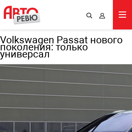
s
Volkswagen Passat нового
поколения: только
универсал