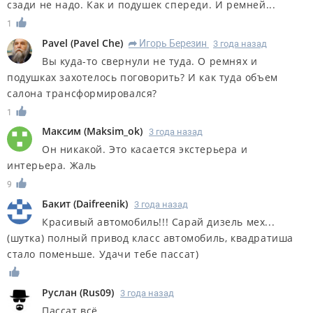
сзади не надо. Как и подушек спереди. И ремней...
1
Pavel
(
Pavel Che
)
Игорь Березин
3 года назад
R
Вы куда-то свернули не туда. О ремнях и
подушках захотелось поговорить? И как туда объем
салона трансформировался?
1
Максим
(
Maksim_ok
)
3 года назад
Он никакой. Это касается экстерьера и
интерьера. Жаль
9
Бакит
(
Daifreenik
)
3 года назад
Красивый автомобиль!!! Сарай дизель мех...
(шутка) полный привод класс автомобиль, квадратиша
стало поменьше. Удачи тебе пассат)
Руслан
(
Rus09
)
3 года назад
Пассат всё