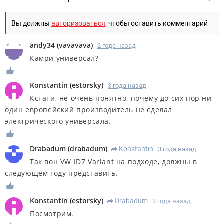
Вы должны
авторизоваться
, чтобы оставить комментарий
andy34
(
vavavava
)
2 года назад
Камри универсал?
Konstantin
(
estorsky
)
3 года назад
Кстати, не очень понятно, почему до сих пор ни
один европейский производитель не сделал
электрического универсала.
Drabadum
(
drabadum
)
Konstantin
3 года назад
R
Так вон VW ID7 Variant на подходе, должны в
следующем году представить.
Konstantin
(
estorsky
)
Drabadum
3 года назад
R
Посмотрим.