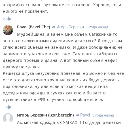
аварии) весь ваш груз окажется в салоне. Хорошо, если
никого не покалечит.
2
Pavel
(
Pavel Che
)
Игорь Березин
3 года назад
R
Мудрейшина, а зачем мне объем багажника-то
знать со сложенными сидениями для этого? Я когда там
сплю всего объема не занимаю. И даже холодильник не
занимает и упаковки икеи тоже. Там важны габариты
дверного проема и длина. А вот полный объем нафиг
никому не сдался.
Решетка штука безусловно полезная, но можно и без нее
если это достаточно крупные вещи - их будут держать
подголовники, ну или если это мягкие вещи типа
одежды или одежды в сумках как оно и бывает в
путешествиях в 99% случаев- то вообще все ок
1
Игорь Березин
(
igor.berezin
)
Pavel
3 года назад
R
Ах, мягкая одежда в СУМКАХ!!! Тогда да, решётки