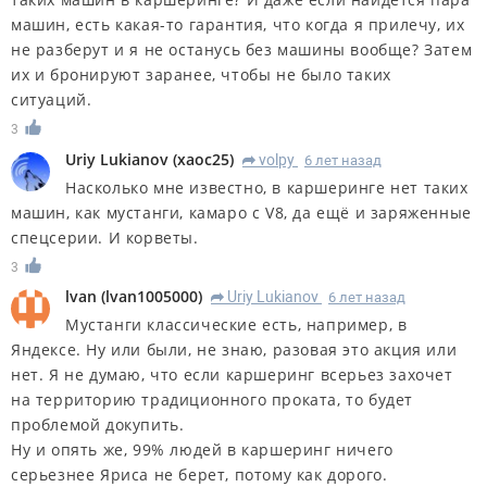
машин, есть какая-то гарантия, что когда я прилечу, их
не разберут и я не останусь без машины вообще? Затем
их и бронируют заранее, чтобы не было таких
ситуаций.
3
Uriy Lukianov
(
xaoc25
)
volpy
6 лет назад
R
Насколько мне известно, в каршеринге нет таких
машин, как мустанги, камаро с V8, да ещё и заряженные
спецсерии. И корветы.
3
lvan
(
lvan1005000
)
Uriy Lukianov
6 лет назад
R
Мустанги классические есть, например, в
Яндексе. Ну или были, не знаю, разовая это акция или
нет. Я не думаю, что если каршеринг всерьез захочет
на территорию традиционного проката, то будет
проблемой докупить.
Ну и опять же, 99% людей в каршеринг ничего
серьезнее Яриса не берет, потому как дорого.