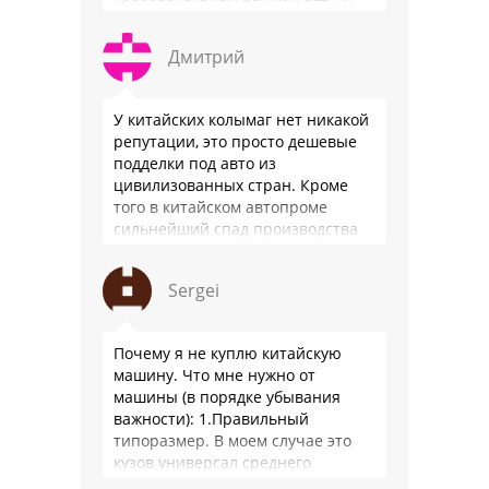
Японии, в очередной раз
подтвердив статус …
Дмитрий
У китайских колымаг нет никакой
репутации, это просто дешевые
подделки под авто из
цивилизованных стран. Кроме
того в китайском автопроме
сильнейший спад производства
(более 20% по итогам года)и
почти все китайские
Sergei
производители работают …
Почему я не куплю китайскую
машину. Что мне нужно от
машины (в порядке убывания
важности): 1.Правильный
типоразмер. В моем случае это
кузов универсал среднего
размера. 2.Надежность. Хочется