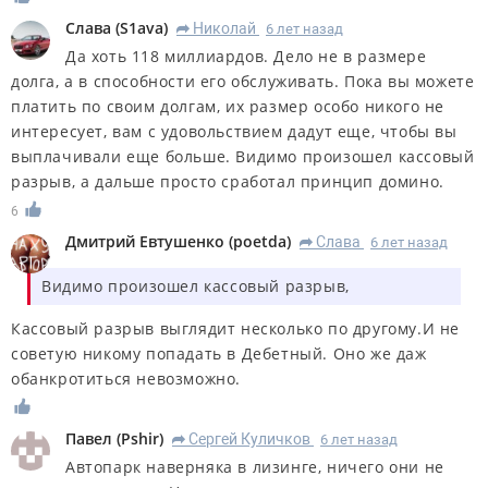
Слава
(
S1ava
)
Николай
6 лет назад
R
Да хоть 118 миллиардов. Дело не в размере
долга, а в способности его обслуживать. Пока вы можете
платить по своим долгам, их размер особо никого не
интересует, вам с удовольствием дадут еще, чтобы вы
выплачивали еще больше. Видимо произошел кассовый
разрыв, а дальше просто сработал принцип домино.
6
Дмитрий Евтушенко
(
poetda
)
Слава
6 лет назад
R
Видимо произошел кассовый разрыв,
Кассовый разрыв выглядит несколько по другому.И не
советую никому попадать в Дебетный. Оно же даж
обанкротиться невозможно.
Павел
(
Pshir
)
Сергей Куличков
6 лет назад
R
Автопарк наверняка в лизинге, ничего они не