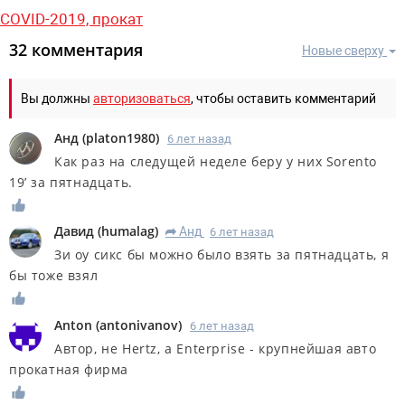
COVID-2019,
прокат
32 комментария
Новые сверху
Вы должны
авторизоваться
, чтобы оставить комментарий
Анд
(
platon1980
)
6 лет назад
Как раз на следущей неделе беру у них Sorento
19’ за пятнадцать.
Дaвид
(
humalag
)
Анд
6 лет назад
R
Зи оу сикс бы можно было взять за пятнадцать, я
бы тоже взял
Anton
(
antonivanov
)
6 лет назад
Автор, не Hertz, a Enterprise - крупнейшая авто
прокатная фирма