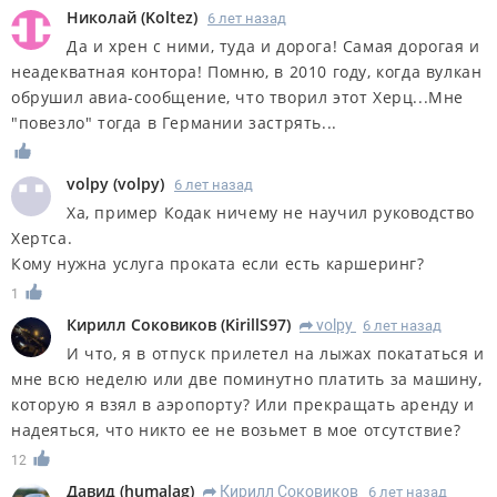
Николай
(
Koltez
)
6 лет назад
Да и хрен с ними, туда и дорога! Самая дорогая и
неадекватная контора! Помню, в 2010 году, когда вулкан
обрушил авиа-сообщение, что творил этот Херц...Мне
"повезло" тогда в Германии застрять...
volpy
(
volpy
)
6 лет назад
Ха, пример Кодак ничему не научил руководство
Хертса.
Кому нужна услуга проката если есть каршеринг?
1
Кирилл Соковиков
(
KirillS97
)
volpy
6 лет назад
R
И что, я в отпуск прилетел на лыжах покататься и
мне всю неделю или две поминутно платить за машину,
которую я взял в аэропорту? Или прекращать аренду и
надеяться, что никто ее не возьмет в мое отсутствие?
12
Дaвид
(
humalag
)
Кирилл Соковиков
6 лет назад
R