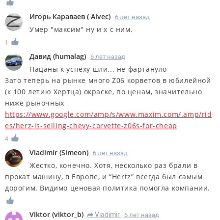
Игорь Караваев
(
Alvec
)
6 лет назад
Умер "максим" ну и х с ним.
1
Дaвид
(
humalag
)
6 лет назад
Пацаны к успеху шли... не фартануло
Зато теперь на рынке много Z06 корветов в юбилейной
(к 100 летию Хертца) окраске, по ценам, значительно
ниже рыночных
https://www.google.com/amp/s/www.maxim.com/.amp/rid
es/herz-is-selling-chevy-corvette-z06s-for-cheap
4
Vladimir
(
Simeon
)
6 лет назад
Жестко, конечно. Хотя, несколько раз брали в
прокат машину, в Европе, и “Hertz” всегда был самым
дорогим. Видимо ценовая политика помогла компании.
Viktor
(
viktor_b
)
Vladimir
6 лет назад
R