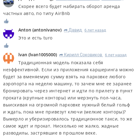
Скорее всего будет набирать оборот аренда
частных авто, по типу AirBnb
Anton
(
antonivanov
)
Дaвид
6 лет назад
R
Это и есть turo
lvan
(
lvan1005000
)
Кирилл Соковиков
6 лет назад
R
Традиционная модель показала себя
неэффективной. Если из приложения каршеринга можно
будет за вменяемую сумму взять на парковке любого
аэропорта на неделю машину, то зачем мне ее заранее
бронировать через интернет и идти по прилету в пункт
проката (крупные конторы) или мерзнуть пол-часа,
выискивая на огромной парковке нужный белый гольф
и ждать, пока мне привезут ключи (мелкие конторы)?
Вымерло и уберизировалось традиционное такси, то же
самое ждет и прокат. Нисколько не жалко, жадные
разводилы, застрявшие в прошлом веке.