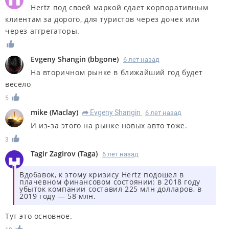
Hertz под своей маркой сдает корпоративным
клиентам за дорого, для туристов через дочек или
через аггрегаторы.
Evgeny Shangin
(
bbgone
)
6 лет назад
На вторичном рынке в ближайший год будет
весело
5
mike
(
Maclay
)
Evgeny Shangin
6 лет назад
R
И из-за этого на рынке новых авто тоже.
3
Tagir Zagirov
(
Taga
)
6 лет назад
Вдобавок, к этому кризису Hertz подошел в
плачевном финансовом состоянии: в 2018 году
убыток компании составил 225 млн долларов, в
2019 году — 58 млн.
Тут это основное.