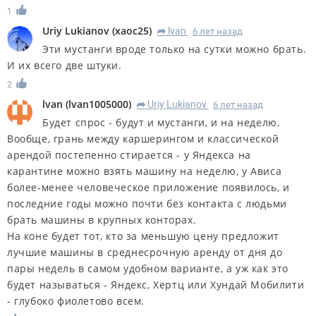
1
Uriy Lukianov
(
xaoc25
)
lvan
6 лет назад
R
Эти мустанги вроде только на сутки можно брать.
И их всего две штуки.
2
lvan
(
lvan1005000
)
Uriy Lukianov
6 лет назад
R
Будет спрос - будут и мустанги, и на неделю.
Вообще, грань между каршерингом и классической
арендой постепенно стирается - у Яндекса на
карантине можно взять машину на неделю, у Ависа
более-менее человеческое приложение появилось, и
последние годы можно почти без контакта с людьми
брать машины в крупных конторах.
На коне будет тот, кто за меньшую цену предложит
лучшие машины в среднесрочную аренду от дня до
пары недель в самом удобном варианте, а уж как это
будет называться - Яндекс, Хертц или Хундай Мобилити
- глубоко фиолетово всем.