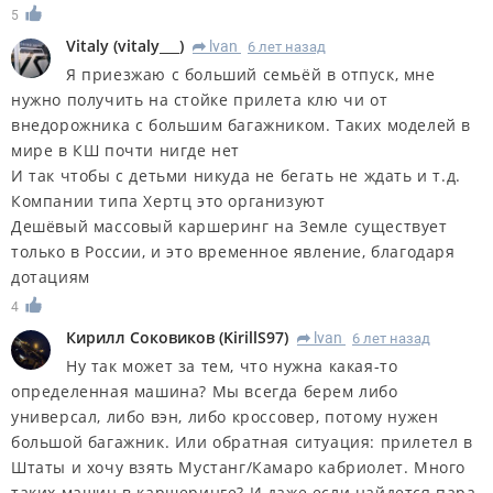
5
Vitaly
(
vitaly___
)
lvan
6 лет назад
R
Я приезжаю с больший семьёй в отпуск, мне
нужно получить на стойке прилета клю чи от
внедорожника с большим багажником. Таких моделей в
мире в КШ почти нигде нет
И так чтобы с детьми никуда не бегать не ждать и т.д.
Компании типа Хертц это организуют
Дешёвый массовый каршеринг на Земле существует
только в России, и это временное явление, благодаря
дотациям
4
Кирилл Соковиков
(
KirillS97
)
lvan
6 лет назад
R
Ну так может за тем, что нужна какая-то
определенная машина? Мы всегда берем либо
универсал, либо вэн, либо кроссовер, потому нужен
большой багажник. Или обратная ситуация: прилетел в
Штаты и хочу взять Мустанг/Камаро кабриолет. Много
таких машин в каршеринге? И даже если найдется пара