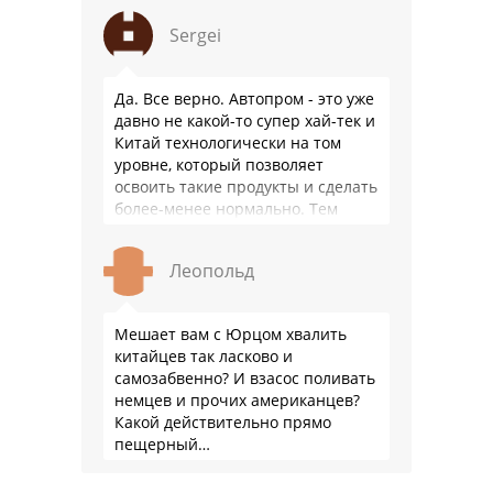
быть уверенным, что она меня
Sergei
везде довезет и …
Да. Все верно. Автопром - это уже
давно не какой-то супер хай-тек и
Китай технологически на том
уровне, который позволяет
освоить такие продукты и сделать
более-менее нормально. Тем
более, что китайцы просто …
Леопольд
Мешает вам с Юрцом хвалить
китайцев так ласково и
самозабвенно? И взасос поливать
немцев и прочих американцев?
Какой действительно прямо
пещерный…