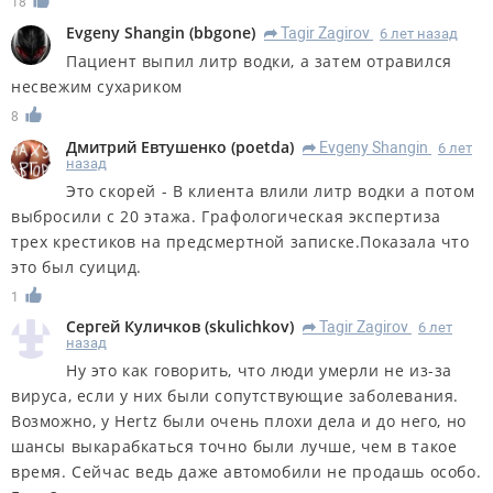
18
Evgeny Shangin
(
bbgone
)
Tagir Zagirov
6 лет назад
R
Пациент выпил литр водки, а затем отравился
несвежим сухариком
8
Дмитрий Евтушенко
(
poetda
)
Evgeny Shangin
6 лет
R
назад
Это скорей - В клиента влили литр водки а потом
выбросили с 20 этажа. Графологическая экспертиза
трех крестиков на предсмертной записке.Показала что
это был суицид.
1
Сергей Куличков
(
skulichkov
)
Tagir Zagirov
6 лет
R
назад
Ну это как говорить, что люди умерли не из-за
вируса, если у них были сопутствующие заболевания.
Возможно, у Hertz были очень плохи дела и до него, но
шансы выкарабкаться точно были лучше, чем в такое
время. Сейчас ведь даже автомобили не продашь особо.