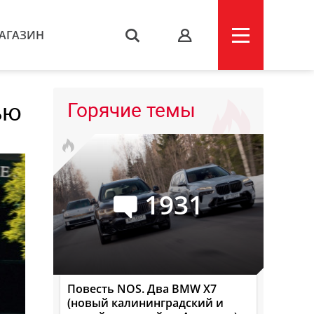
АГАЗИН
s
ью
Горячие темы
1931
Повесть NOS. Два BMW X7
(новый калининградский и