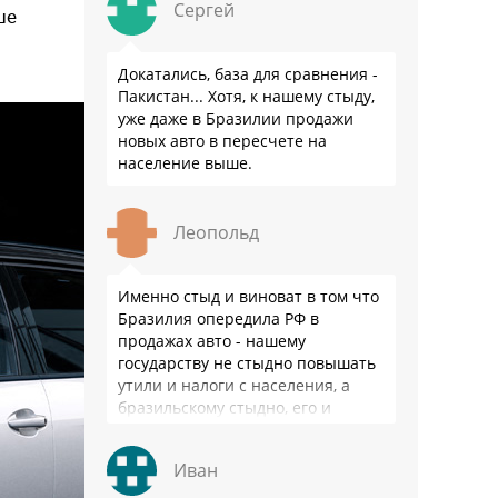
Сергей
ше
Докатались, база для сравнения -
Пакистан... Хотя, к нашему стыду,
уже даже в Бразилии продажи
новых авто в пересчете на
население выше.
Леопольд
Именно стыд и виноват в том что
Бразилия опередила РФ в
продажах авто - нашему
государству не стыдно повышать
утили и налоги с населения, а
бразильскому стыдно, его и
смести могут на …
Иван