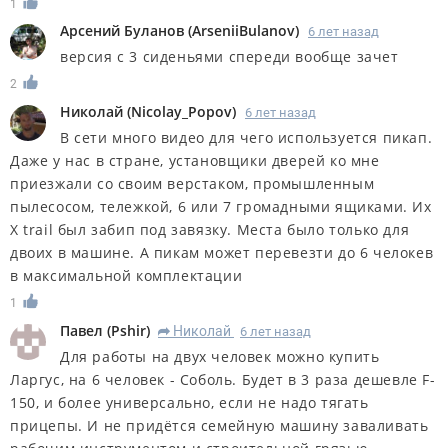
1
Арсений Буланов
(
ArseniiBulanov
)
6 лет назад
версия с 3 сиденьями спереди вообще зачет
2
Николай
(
Nicolay_Popov
)
6 лет назад
В сети много видео для чего используется пикап.
Даже у нас в стране, установщики дверей ко мне
приезжали со своим верстаком, промышленным
пылесосом, тележкой, 6 или 7 громадными ящиками. Их
X trail был забип под завязку. Места было только для
двоих в машине. А пикам может перевезти до 6 челокев
в максимальной комплектации
1
Павел
(
Pshir
)
Николай
6 лет назад
R
Для работы на двух человек можно купить
Ларгус, на 6 человек - Соболь. Будет в 3 раза дешевле F-
150, и более универсально, если не надо тягать
прицепы. И не придётся семейную машину заваливать