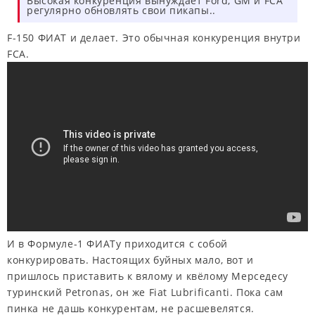
Высокая конкуренция вынуждает Ford, GM и FCA
регулярно обновлять свои пикапы..
F-150 ФИАТ и делает. Это обычная конкуренция внутри
FCA.
И в Формуле-1 ФИАТу приходится с собой
конкурировать. Настоящих буйных мало, вот и
пришлось приставить к вялому и квёлому Мерседесу
туринский Petronas, он же Fiat Lubrificanti. Пока сам
пинка не дашь конкурентам, не расшевелятся.