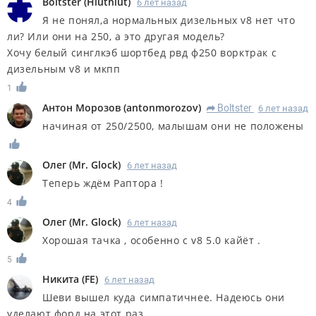
Boltster
(
Hluthlut
)
6 лет назад
Я не понял,а нормальных дизельных v8 нет что
ли? Или они на 250, а это другая модель?
Хочу белый синглкэб шортбед рвд ф250 ворктрак с
дизельным v8 и мкпп
1
Антон Морозов
(
antonmorozov
)
Boltster
6 лет назад
R
начиная от 250/2500, малышам они не положены
Олег
(
Mr. Glock
)
6 лет назад
Теперь ждём Раптора !
4
Олег
(
Mr. Glock
)
6 лет назад
Хорошая тачка , особенно с v8 5.0 кайёт .
5
Никита
(
FE
)
6 лет назад
Шеви вышел куда симпатичнее. Надеюсь они
уделают форд на этот раз.