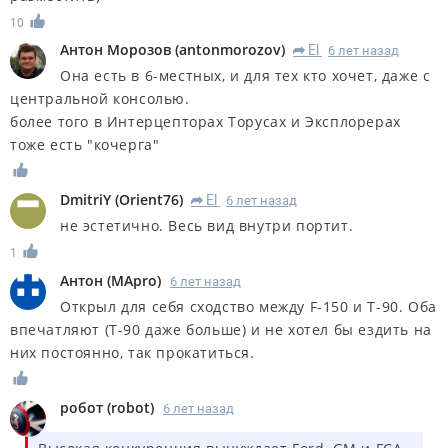
10
Антон Морозов
(
antonmorozov
)
El
6 лет назад
R
Она есть в 6-местных, и для тех кто хочет, даже с
центральной консолью.
более того в Интерцепторах Торусах и Эксплорерах
тоже есть "кочерга"
DmitriY
(
Orient76
)
El
6 лет назад
R
не эстетично. Весь вид внутри портит.
1
Антон
(
MApro
)
6 лет назад
Открыл для себя сходство между F-150 и Т-90. Оба
впечатляют (Т-90 даже больше) и не хотел бы ездить на
них постоянно, так прокатиться.
робот
(
robot
)
6 лет назад