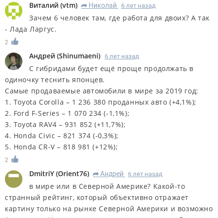
Виталий
(
vtm
)
Николай
6 лет назад
R
Зачем 6 человек там, где работа для двоих? А так
- Лада Ларгус.
2
Андрей
(
Shinumaeni
)
6 лет назад
С гибридами будет ещё проще продолжать в
одиночку теснить японцев.
Самые продаваемые автомобили в мире за 2019 год:
1. Toyota Corolla
– 1 236 380 проданных авто (+4,1%);
2. Ford F-Series
– 1 070 234 (-1,1%);
3. Toyota RAV4
– 931 852 (+11,7%);
4. Honda Civic
– 821 374 (-0,3%);
5. Honda CR-V
– 818 981 (+12%);
2
DmitriY
(
Orient76
)
Андрей
6 лет назад
R
в мире или в Северной Америке? Какой-то
странный рейтинг, который объективно отражает
картину только на рынке Северной Америки и возможно