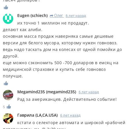
Eugen
(
schiech
)
Олег
6 лет назад
R
их точно 1 миллион не продадут.
делают как алиби.
основная масса продаж наверняка самые дешевые
версии для белого мусора, которому нужен говновоз.
ведь надо таскать дом на колесах от одной помойки до
другой.
еще можно сэкономить 500 -700 доларров в емсяц на
медицинской страховке и купить себе говновоз
получше.
Megamind235
(
megamind235
)
6 лет назад
Рад за американцев. Действительно событие!
5
Гаврила
(
LA,CA.USA
)
6 лет назад
кстати о селекторе автомата и широкой «рабочей