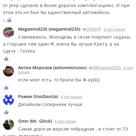
от Jeep сделали в более дорогих комплектациях). И при
этом это не был бы единственный автомобиль.
5
Megamind235
(
megamind235
)
DmitriY
6 лет назад
R
Сомневаюсь. Молодежь в сёлах покупает седаны,
а старшие чем один Ф, взяли бы лучше Крету, а на
сдачу - Газель
Антон Морозов
(
antonmorozov
)
Megamind235
6 лет
R
назад
если мозг есть, то брали бы Ф-ку)))))
Роман
(
VooDooUa
)
6 лет назад
Дизайном соперники лучше
Олег
(
Mr. Glock
)
6 лет назад
Самая дорогая версия гибридная , и стоит от 73
тысяч долларов !