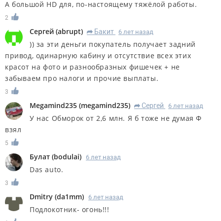
А большой HD для, по-настоящему тяжёлой работы.
2
Сергей
(
abrupt
)
Бакит
6 лет назад
R
)) за эти деньги покупатель получает задний
привод, одинарную кабину и отсутствие всех этих
красот на фото и разнообразных фишечек + не
забываем про налоги и прочие выплаты.
3
Megamind235
(
megamind235
)
Сергей
6 лет назад
R
У нас Обморок от 2,6 млн. Я б тоже не думая Ф
взял
5
Булат
(
bodulai
)
6 лет назад
Das auto.
3
Dmitry
(
da1mm
)
6 лет назад
Подлокотник- огонь!!!