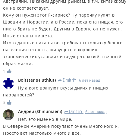
Австралии. Никаким другим рынкам, в т.ч. китайскому,
он не соответствует.
Кому он нужен этот F-сириес? Ну парочку купят в
Швеции и Норвегии, а в России, пока она нищая, его
никто брать не будет. Другим в Европе он не нужен.
Иные страны нищета.
Итого данные пикапы востребованы только у белого
населения планеты, живущего в хороших
экономических условиях и ведущего хозяйственный
образ жизни.
1
Boltster
(
Hluthlut
)
DmitriY
6 лет назад
R
Ну а кого волнуют вкусы диких и нищих
народностей?
3
Андрей
(
Shinumaeni
)
DmitriY
6 лет назад
R
Нет, это именно в мире.
В Северной Америке покупают очень много Ford F.
Просто вот настолько много и всё.