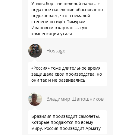
Утильсбор - не целевой налог...+
податное население обоснованно
подозревает, что в немалой
степени он идёт Тимурам
Ивановым в карман....а уж
компенсация утиля
производителям настолько мутна,
что прям эталон коррупции
Hostage
«Россия» тоже длительное время
защищала свои производства, но
они так и не развивались
Владимир Шапошников
Бразилия производит самолёты,
Которые продаются по всему
миру. Россия производит Армату