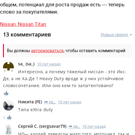
общем, потенциал для роста продаж есть — теперь
слово за покупателями.
Nissan,
Nissan Titan
13 комментариев
Новые сверху
Вы должны
авторизоваться
, чтобы оставить комментарий
sa_
(
sa_
)
10 лет назад
Интересно, а почему тяжелый ниссан - это Икс-
Де, а не Ха-Де ? Heavy Duty вроде ж у них устойчивое
словосочетание. Или оно кем-то запатентовано?
Никита
(
FE
)
sa_
10 лет назад
R
Типа eXtra duty
1
Сергей С.
(
sergsavar79
)
sa_
10 лет назад
R
HD— харлей дэвидсон мало того, мотоцикл, так и