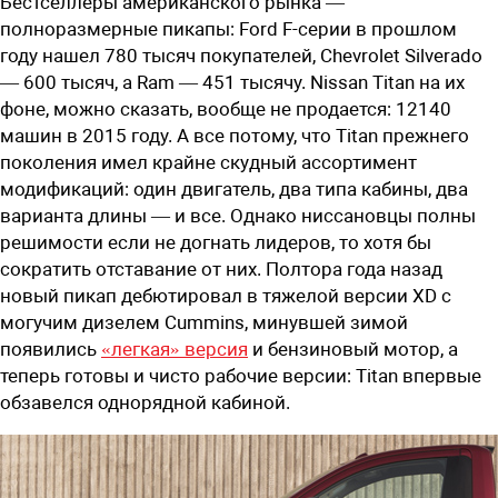
Бестселлеры американского рынка —
полноразмерные пикапы:
Ford
F
-серии в прошлом
году нашел 780 тысяч покупателей,
Chevrolet
Silverado
— 600 тысяч, а
Ram
— 451 тысячу. N
issan
Titan
на их
фоне, можно сказать, вообще не продается: 12140
машин в 2015 году. А все потому, что Titan прежнего
поколения имел крайне скудный ассортимент
модификаций: один двигатель, два типа кабины, два
варианта длины — и все. Однако ниссановцы полны
решимости если не догнать лидеров, то хотя бы
сократить отставание от них. Полтора года назад
новый пикап дебютировал в тяжелой версии XD с
могучим дизелем Cummins, минувшей зимой
появились
«легкая» версия
и бензиновый мотор, а
теперь готовы и чисто рабочие версии:
Titan
впервые
обзавелся однорядной кабиной.