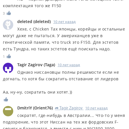
комплектация того же F150
3
deleted
(
deleted
)
10 лет назад
Хехе, с Chicken Tax японцы, корейцы и остальные
могут даже не пытаться. У американцев уже в
генетической памяти, что truck это F150. Для эстетов
есть Тундра, но таких эстетов ещё поискать надо.
1
Tagir Zagirov
(
Taga
)
10 лет назад
Однако ниссановцы полны решимости если не
догнать, то хотя бы сократить отставание от лидеров
Аа, ну-ну, сократить они хотят.))
DmitriY
(
Orient76
)
Tagir Zagirov
10 лет назад
R
сократят, где-нибудь в Австралии... Что-то у меня
подозрение, что этот Ниссан на тех же фордовских F-
сериях и базируется, а вместе с ним и NV2500-3500