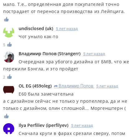
мало. Т.е., определённая доля покупателей точно
пострадает от переноса производства из Лейпцига.
undisclosed
(
uk
)
5 лет назад
Чот уныло как-то
5
Владимир Попов
(
Strangerr
)
5 лет назад
Очередная эра убогого дизайна от БМВ, что же
пережили Бэнгла, и это пройдет
2
OL EG
(
459oleg
)
Владимир Попов
5 лет назад
R
Е60 была замечательна
а с дизайном сейчас не только у пропеллера, да и не
только с дизайном, олин сплошной... Моргенштерн (
Ilya Perfiliev
(
iperfilyev
)
5 лет назад
Сначала круги в фарах срезали сверху, потом