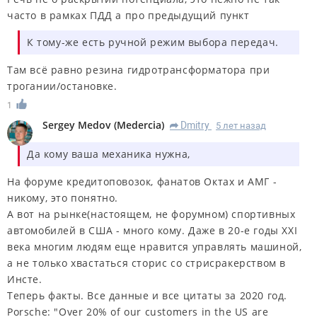
часто в рамках ПДД а про предыдущий пункт
К тому-же есть ручной режим выбора передач.
Там всё равно резина гидротрансформатора при
трогании/остановке.
1
Sergey Medov
(
Medercia
)
Dmitry
5 лет назад
R
Да кому ваша механика нужна,
На форуме кредитоповозок, фанатов Октах и АМГ -
никому, это понятно.
А вот на рынке(настоящем, не форумном) спортивных
автомобилей в США - много кому. Даже в 20-е годы XXI
века многим людям еще нравится управлять машиной,
а не только хвастаться сторис со стрисракерством в
Инсте.
Теперь факты. Все данные и все цитаты за 2020 год.
Porsche: "Over 20% of our customers in the US are