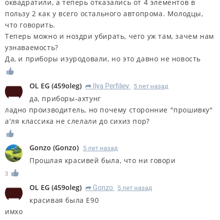
оквадратили, а теперь отказались от 4 элементов в
пользу 2 как у всего остального автопрома. Молодцы,
что говорить.
Теперь можно и ноздри убирать, чего уж там, зачем нам
узнаваемость?
Да, и приборы изуродовали, но это давно не новость
OL EG
(
459oleg
)
Ilya Perfiliev
5 лет назад
R
да, приборы-ахтунг
ладно производитель, но почему сторонние "прошивку"
а'ля классика не слелали до сихиз пор?
Gonzo
(
Gonzo
)
5 лет назад
Прошлая красивей была, что ни говори
3
OL EG
(
459oleg
)
Gonzo
5 лет назад
R
красивая была Е90
имхо