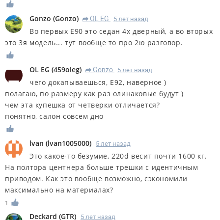
Gonzo
(
Gonzo
)
OL EG
5 лет назад
R
Во первых Е90 это седан 4х дверный, а во вторых
это 3я модель... тут вообще то про 2ю разговор.
OL EG
(
459oleg
)
Gonzo
5 лет назад
R
чего докапываешься, Е92, наверное )
полагаю, по размеру как раз олинаковые будут )
чем эта купешка от четверки отличается?
понятно, салон совсем дно
lvan
(
lvan1005000
)
5 лет назад
Это какое-то безумие, 220d весит почти 1600 кг.
На полтора центнера больше трешки с идентичным
приводом. Как это вообще возможно, сэкономили
максимально на материалах?
1
Deckard
(
GTR
)
5 лет назад