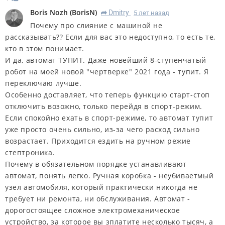
Boris Nozh
(
BorisN
)
Dmitry
5 лет назад
R
Почему про слияние с машиной не
рассказывать?? Если для вас это недоступно, то есть те,
кто в этом понимает.
И да, автомат ТУПИТ. Даже новейший 8-ступенчатый
робот на моей новой "чертверке" 2021 года - тупит. Я
переключаю лучше.
Особенно доставляет, что теперь функцию старт-стоп
отключить возожно, только перейдя в спорт-режим.
Если спокойно ехать в спорт-режиме, то автомат тупит
уже просто очень сильно, из-за чего расход сильно
возрастает. Приходится ездить на ручном режие
стептроника.
Почему в обязательном порядке устанавливают
автомат, понять легко. Ручная коробка - неубиваетмый
узел автомобиля, который практически никогда не
требует ни ремонта, ни обслуживания. Автомат -
дорогостоящее сложное электромеханическое
устройство, за которое вы зплатите несколько тысяч, а