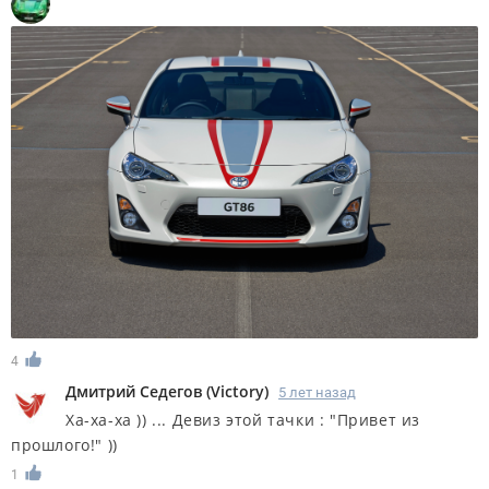
4
Дмитрий Седегов
(
Victory
)
5 лет назад
Ха-ха-ха )) ... Девиз этой тачки : "Привет из
прошлого!" ))
1