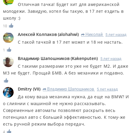
Отличная тачка! Будет хит для американской
молодежи. Завидую, хотел бы такую, в 17 лет ездить в
школу :)
10
Алексей Колпаков
(
alohahwi
)
Николай
5 лет назад
R
С такой тачкой в 17 лет может и 18 не настать.
1
Владимир Шапошников
(
Kakenputen
)
5 лет назад
С такими размерами это уже не будет М2. И даже
М3 не будет. Прощай БМВ. А без механики и подавно.
Dmitry
(
VII
)
Владимир Шапошников
5 лет назад
R
Да кому ваша механика нужна, да еще на BMW? И
о слиянии с машиной не нужно рассказывать.
Современные автоматы позволяют раскрыть весь
потенциал авто с большей эффективностью. К тому-же
есть ручной режим выбора передач.
4