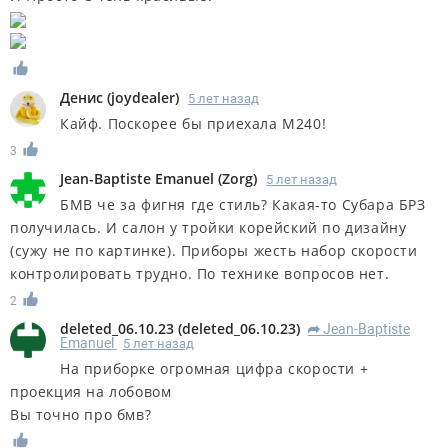
Денис
(
joydealer
)
5 лет назад
Кайф. Поскорее бы приехала М240!
3
Jean-Baptiste Emanuel
(
Zorg
)
5 лет назад
БМВ че за фигня где стиль? Какая-то Субара БРЗ
получилась. И салон у тройки корейский по дизайну
(сужу не по картинке). Приборы жесть набор скорости
контролировать трудно. По технике вопросов нет.
2
deleted_06.10.23
(
deleted_06.10.23
)
Jean-Baptiste
R
Emanuel
5 лет назад
На приборке огромная цифра скорости +
проекция на лобовом
Вы точно про бмв?