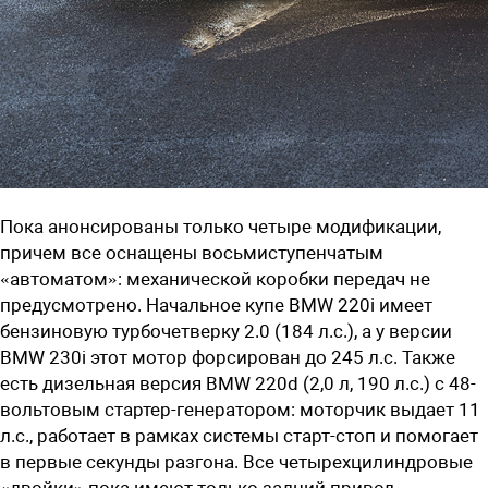
Пока анонсированы только четыре модификации,
причем все оснащены восьмиступенчатым
«автоматом»: механической коробки передач не
предусмотрено. Начальное купе BMW 220i имеет
бензиновую турбочетверку 2.0 (184 л.с.), а у версии
BMW 230i этот мотор форсирован до 245 л.с. Также
есть дизельная версия BMW 220d (2,0 л, 190 л.с.) с 48-
вольтовым стартер-генератором: моторчик выдает 11
л.с., работает в рамках системы старт-стоп и помогает
в первые секунды разгона. Все четырехцилиндровые
«двойки» пока имеют только задний привод.