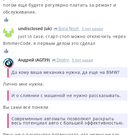
потом еще будете регулярно платить за ремонт и
обслуживание.
undisclosed
(
uk
)
Boris Nozh
5 лет назад
R
just in case, старт-стоп можно отключить через
BimmerCode, я первым делом это сделал
Андрей
(
AGf39
)
Dmitry
5 лет назад
R
Да кому ваша механика нужна, да еще на BMW?
Лично мне нужна.
И о слиянии с машиной не нужно рассказывать.
Вы сами всё поняли
Современные автоматы позволяют раскрыть
весь потенциал авто с большей эффективностью.
Речь не о раскрытии потенциала, это нежно не так