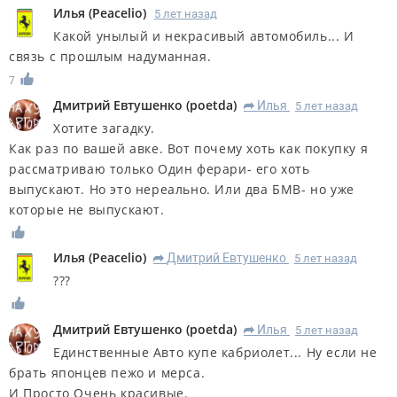
Илья
(
Peacelio
)
5 лет назад
Какой унылый и некрасивый автомобиль... И
связь с прошлым надуманная.
7
Дмитрий Евтушенко
(
poetda
)
Илья
5 лет назад
R
Хотите загадку.
Как раз по вашей авке. Вот почему хоть как покупку я
рассматриваю только Один ферари- его хоть
выпускают. Но это нереально. Или два БМВ- но уже
которые не выпускают.
Илья
(
Peacelio
)
Дмитрий Евтушенко
5 лет назад
R
???
Дмитрий Евтушенко
(
poetda
)
Илья
5 лет назад
R
Единственные Авто купе кабриолет... Ну если не
брать японцев пежо и мерса.
И Просто Очень красивые.