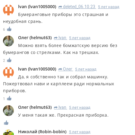
lvan
(
lvan1005000
)
deleted_06.10.23
5 лет назад
R
Бумеранговые приборы это страшная и
неудобная срань.
6
Олег
(
helmut63
)
lvan
5 лет назад
R
Можно взять более бомжатскую версию без
бумерангов со стрелками. Как на трешках.
2
lvan
(
lvan1005000
)
Олег
5 лет назад
R
Да, я собственно так и собрал машинку.
Пожертвовал нави и карплеем ради нормальных
приборов.
1
Олег
(
helmut63
)
lvan
5 лет назад
R
У меня такая же. Прекрасная приборка.
Николай
(
Robin-bobin
)
5 лет назад