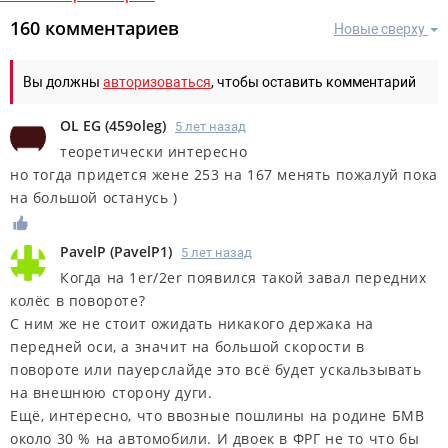
160 комментариев
Новые сверху
Вы должны
авторизоваться
, чтобы оставить комментарий
OL EG
(
459oleg
)
5 лет назад
теоретически интересно
но тогда придется жене 253 на 167 менять пожалуй пока
на большой останусь )
PavelP
(
PavelP1
)
5 лет назад
Когда на 1er/2er появился такой завал передних
колёс в повороте?
С ним же не стоит ожидать никакого держака на
передней оси, а значит на большой скорости в
повороте или пауерслайде это всё будет ускальзывать
на внешнюю сторону дуги.
Ещё, интересно, что ввозные пошлины на родине БМВ
около 30 % на автомобили. И двоек в ФРГ не то что бы