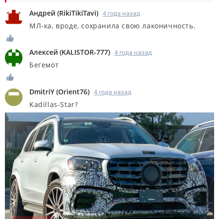
Андрей
(
RikiTikiTavi
)
4 года назад
МЛ-ка, вроде, сохранила свою лаконичность.
Алексей
(
KALISTOR-777
)
4 года назад
Бегемот
DmitriY
(
Orient76
)
4 года назад
Kadillas-Star?