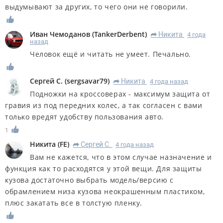
выдумывают за других, то чего они не говорили.
Иван Чемоданов
(
TankerDerbent
)
Никита
4 года
R
назад
Человок ещё и читать не умеет. Печально.
Сергей С.
(
sergsavar79
)
Никита
4 года назад
R
Подножки на кроссоверах - максимум защита от
гравия из под передних колес, а так согласен с вами
только вредят удобству пользования авто.
1
Никита
(
FE
)
Сергей С.
4 года назад
R
Вам не кажется, что в этом случае назначение и
функция как то расходятся у этой вещи. Для защиты
кузова достаточно выбрать модель/версию с
обрамлением низа кузова неокрашенным пластиком,
плюс закатать все в толстую пленку.