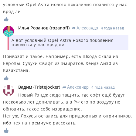
условный Opel Astra нового поколения появится у нас
вряд ли
Илья Розанов
(
rozanoff
)
Александр
4 года назад
R
А вот условный Opel Astra нового поколения
появится у нас вряд ли
Привозят и такое. Например, есть Шкода Скала из
Европы, Сузуки Свифт из Эмиратов, Хёндэ Ай30 из
Казахстана.
Вадим
(
TristeJocker
)
Александр
4 года назад
R
Новый Рэндж сюда тащить, где софт ещё будут
несколько лет допиливать, а в РФ его по воздуху не
обновить, такое себе извращение.
Нет уж, Лохусы остались для придворных и опричников,
ибо нех на премиуме рассекать.