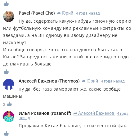
Pavel
(
Pavel Che
)
Юрий
4 года назад
R
Ну да, содержать какую-нибудь гоночную серию
или футбольную команду или рекламные контракты со
звездами, а на ЗП одному вшивому дизайнеру не
наскребут.
И вообще говоря, с чего это она должна быть как в
Китае? За вредность жизни в этой опе очевидно надо
доплачивать больше
Алексей Баженов
(
Thermos
)
Юрий
4 года назад
R
ну да, без газа замерзают же, какие вообще
машины
2
Илья Розанов
(
rozanoff
)
Алексей Баженов
4 года
R
назад
Продажи в Китае большие, это известный факт.