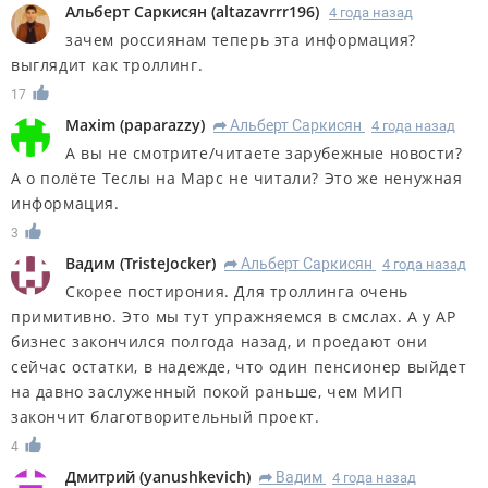
Альберт Саркисян
(
altazavrrr196
)
4 года назад
зачем россиянам теперь эта информация?
выглядит как троллинг.
17
Maxim
(
paparazzy
)
Альберт Саркисян
4 года назад
R
А вы не смотрите/читаете зарубежные новости?
А о полёте Теслы на Марс не читали? Это же ненужная
информация.
3
Вадим
(
TristeJocker
)
Альберт Саркисян
4 года назад
R
Скорее постирония. Для троллинга очень
примитивно. Это мы тут упражняемся в смслах. А у АР
бизнес закончился полгода назад, и проедают они
сейчас остатки, в надежде, что один пенсионер выйдет
на давно заслуженный покой раньше, чем МИП
закончит благотворительный проект.
4
Дмитрий
(
yanushkevich
)
Вадим
4 года назад
R