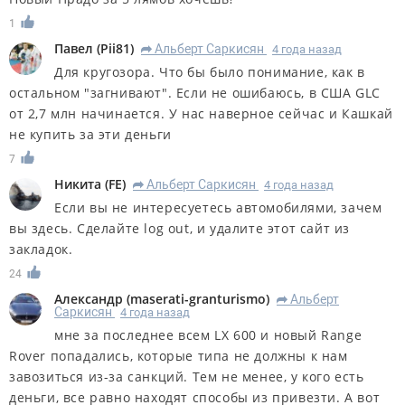
1
Павел
(
Pii81
)
Альберт Саркисян
4 года назад
R
Для кругозора. Что бы было понимание, как в
остальном "загнивают". Если не ошибаюсь, в США GLC
от 2,7 млн начинается. У нас наверное сейчас и Кашкай
не купить за эти деньги
7
Никита
(
FE
)
Альберт Саркисян
4 года назад
R
Если вы не интересуетесь автомобилями, зачем
вы здесь. Сделайте log out, и удалите этот сайт из
закладок.
24
Александр
(
maserati-granturismo
)
Альберт
R
Саркисян
4 года назад
мне за последнее всем LX 600 и новый Range
Rover попадались, которые типа не должны к нам
завозиться из-за санкций. Тем не менее, у кого есть
деньги, все равно находят способы из привезти. А вот