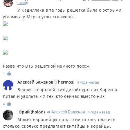
назад
У Кадиллака в те годы решетка была с острыми
углами а у Мэрса углы сглажены.
Разве что DTS решеткой немного похож
1
Алексей Баженов
(
Thermos
)
4 года назад
Верните европейских дизайнеров из Кореи и
Китая и увольте к Х тех, кто сейчас вместо них
4
Юрий
(
holod
)
Алексей Баженов
4 года назад
R
Может европейцы просто не готовы платить
столько, сколько предлагают китайцы и корейцы.