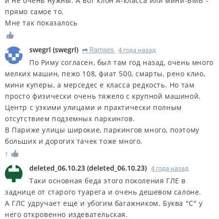
и не очень нужны. А вот клон А-класса или мини-БМВ -
прямо самое то.
Мне так показалось
swegrl
(
swegrl
)
Ramses
4 года назад
R
По Риму согласен, был там год назад, очень много
мелких машин, пежо 108, фиат 500, смарты, рено клио,
мини куперы, а мерседес е класса редкость. Но там
просто физически очень тяжело с крупной машиной.
Центр с узкими улицами и практически полным
отсутствием подземных паркингов.
В Париже улицы широкие, паркингов много, поэтому
больших и дорогих тачек тоже много.
1
deleted_06.10.23
(
deleted_06.10.23
)
4 года назад
Таки основная беда этого поколения ГЛЕ в
заднице от старого туарега и очень дешевом салоне.
А ГЛС удручает еще и убогим багажником. Буква "С" у
него откровенно издевательская.