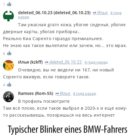
1
deleted_06.10.23
(
deleted_06.10.23
)
Илья
4 года
R
назад
Там ужасная grain кожа, убогие сиденья, убогие
дверные карты, убогая приборка..
Реально Киа Соренто гораздо премиальнее.
Не знаю как такое вылепили или зачем, но... это мрак.
6
Илья
(
kzkff
)
deleted_06.10.23
4 года назад
R
Очевидно, вы не видели ни 167, ни новый
Соренто вживую, если говорите такое.
4
Ramses
(
Rom-55
)
Илья
4 года назад
R
В профиль посмотрите
Там всё плохо, если такое выбрал в 2020-х и ещё кому-
то рассказываешь, позоришься на весь интернет