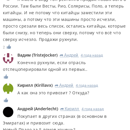
России. Там были Весты, Рио, Солярисы, Поло, а теперь
китайцы. И не потому что китайцы заместили эти
машины, а потому что эти машины просто исчезли,
просто срезали весь список, остались китайцы, которые
были снизу, но теперь они сверху, потому что всё что
сверху исчезло. Продажи рухнули.
2
Вадим
(
TristeJocker
)
Андрей
4 года назад
R
Конечно рухнули, если отрасль
отспецоперировали одной из первых..
Кирилл
(
Kirillavx
)
Андрей
4 года назад
R
А как она это привозит ? Откуда?
Андрей
(
Anderlecht
)
Кирилл
4 года назад
R
Покупает в других странах (в основном в
Эмиратах) и привозит сюда.
Новый Прадо за 5 лямов хочешь?