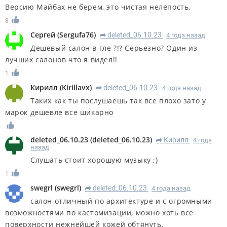
Версию Майбах не берем, это чистая нелепость.
8
Сергей
(
Sergufa76
)
deleted_06.10.23
4 года назад
R
Дешевый салон в гле ?!? Серьезно? Один из
лучших салонов что я видел!!
1
Кирилл
(
Kirillavx
)
deleted_06.10.23
4 года назад
R
Таких как ты послушаешь так все плохо зато у
марок дешевле все шикарно
deleted_06.10.23
(
deleted_06.10.23
)
Кирилл
4 года
R
назад
Слушать стоит хорошую музыку ;)
1
swegrl
(
swegrl
)
deleted_06.10.23
4 года назад
R
салон отличный по архитектуре и с огромными
возможностями по кастомизации, можно хоть все
поверхности нежнейшей кожей обтянуть.