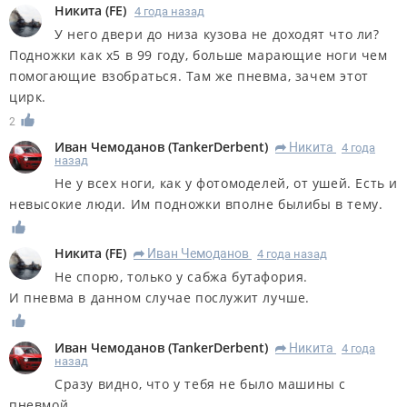
Никита
(
FE
)
4 года назад
У него двери до низа кузова не доходят что ли?
Подножки как х5 в 99 году, больше марающие ноги чем
помогающие взобраться. Там же пневма, зачем этот
цирк.
2
Иван Чемоданов
(
TankerDerbent
)
Никита
4 года
R
назад
Не у всех ноги, как у фотомоделей, от ушей. Есть и
невысокие люди. Им подножки вполне былибы в тему.
Никита
(
FE
)
Иван Чемоданов
4 года назад
R
Не спорю, только у сабжа бутафория.
И пневма в данном случае послужит лучше.
Иван Чемоданов
(
TankerDerbent
)
Никита
4 года
R
назад
Сразу видно, что у тебя не было машины с
пневмой.