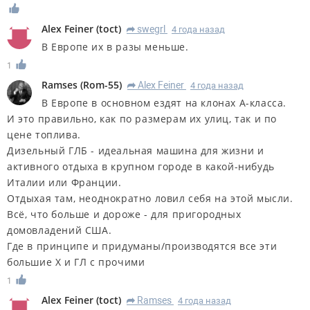
Alex Feiner
(
toct
)
swegrl
4 года назад
R
В Европе их в разы меньше.
1
Ramses
(
Rom-55
)
Alex Feiner
4 года назад
R
В Европе в основном ездят на клонах А-класса.
И это правильно, как по размерам их улиц, так и по
цене топлива.
Дизельный ГЛБ - идеальная машина для жизни и
активного отдыха в крупном городе в какой-нибудь
Италии или Франции.
Отдыхая там, неоднократно ловил себя на этой мысли.
Всё, что больше и дороже - для пригородных
домовладений США.
Где в принципе и придуманы/производятся все эти
большие Х и ГЛ с прочими
1
Alex Feiner
(
toct
)
Ramses
4 года назад
R