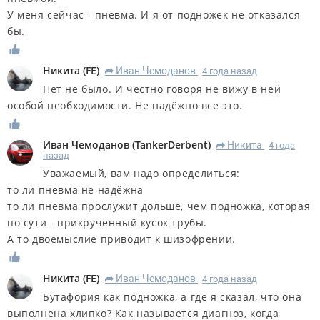
У меня сейчас - пневма. И я от подножек не отказался
бы.
Никита
(
FE
)
Иван Чемоданов
4 года назад
R
Нет не было. И честно говоря не вижу в ней
особой необходимости. Не надёжно все это.
Иван Чемоданов
(
TankerDerbent
)
Никита
4 года
R
назад
Уважаемый, вам надо определиться:
то ли пневма не надёжна
то ли пневма прослужит дольше, чем подножка, которая
по сути - прикрученный кусок трубы.
А то двоемыслие приводит к шизофрении.
Никита
(
FE
)
Иван Чемоданов
4 года назад
R
Бутафория как подножка, а где я сказал, что она
выполнена хлипко? Как называется диагноз, когда