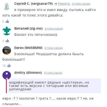
Сергей С.
(
sergsavar79
)
Никита
4 года назад
R
я примерно это и имел ввиду, пытаясь найти
хоть какой то плюс этого девайса.
2
Виталий
(
zig-mo
)
4 года назад
Воооот это пятачоооок))
3
Евген
(
WeltBMW
)
4 года назад
Боооольше! Решшшетка должна быыть
боооольше!!!
10
dmitry
(
dimmon
)
4 года назад
модификаций имеют рядные «шестерки», но
также есть версии с четырьмя или восемью
цилиндрами
евро -7 ? экология ? грета ?.... какое евро-7 ? не, не
слышали...