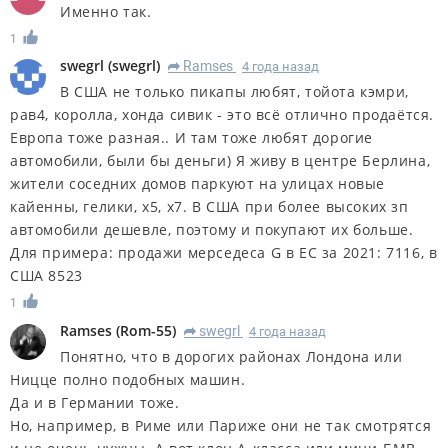
Именно так.
1
swegrl
(
swegrl
)
Ramses
4 года назад
R
В США не только пикапы любят, тойота кэмри,
рав4, королла, хонда сивик - это всё отлично продаётся.
Европа тоже разная.. И там тоже любят дорогие
автомобили, были бы деньги) Я живу в центре Берлина,
жители соседних домов паркуют на улицах новые
кайенны, гелики, х5, х7. В США при более высоких зп
автомобили дешевле, поэтому и покупают их больше.
Для примера: продажи мерседеса G в ЕС за 2021: 7116, в
США 8523
1
Ramses
(
Rom-55
)
swegrl
4 года назад
R
Понятно, что в дорогих районах Лондона или
Ницце полно подобных машин.
Да и в Германии тоже.
Но, например, в Риме или Париже они не так смотрятся