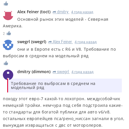
Alex Feiner
(
toct
)
dmitry
4 года назад
R
Основной рынок этих моделей - Северная
Америка.
2
swegrl
(
swegrl
)
Alex Feiner
4 года назад
R
они и в Европе есть с R6 и V8. Требование по
выбросам в среднем на модельный ряд
dmitry
(
dimmon
)
swegrl
4 года назад
R
Требование по выбросам в среднем на
модельный ряд
походу этот евро-7 какой-то лохотрон. междусобойчик
немецкой тройки. немчура под себя подстроила какие-
то стандарты для богатой публики для авто v6/v8.
остальных европейцев пса/рено_ниссан загнали в угол,
вынуждая извращаться с двс от моторолеров.