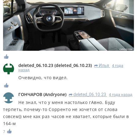
deleted_06.10.23
(
deleted_06.10.23
)
Илья
4 года
R
назад
Очевидно, что видел.
ГОНЧАРОВ
(
Andryone
)
deleted_06.10.23
4 года назад
R
Не знал, что у меня настолько гАвно. Буду
терпеть, почему-то Сорренто не хочется от слова
совсем)) мне как раз часов не хватает, которые были в
164-м
7