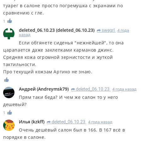
туарег в салоне просто погремушка с экранами по
сравнению с гле.
1
deleted_06.10.23
(
deleted_06.10.23
)
swegrl
4 года
R
назад
Если обтянете сиденья "нежнейшей", то она
царапается даже заклепками карманов джинс.
Средняя кожа огромной зернистости и жуткой
тактильности.
Про текущий кожзам Артико не знаю.
Андрей
(
Andreymsk79
)
deleted_06.10.23
4 года назад
R
Прям таки беда? И чем же салон то у него
дешевый?
1
Илья
(
kzkff
)
deleted_06.10.23
4 года назад
R
Очень дешёвый салон был в 166. В 167 всё в
порядке в салоне.