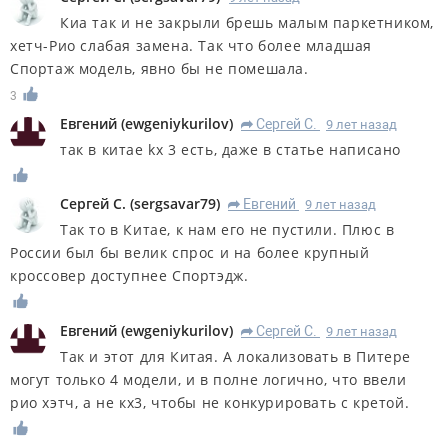
Киа так и не закрыли брешь малым паркетником,
хетч-Рио слабая замена. Так что более младшая
Спортаж модель, явно бы не помешала.
3
Евгений
(
ewgeniykurilov
)
Сергей С.
9 лет назад
R
так в китае kx 3 есть, даже в статье написано
Сергей С.
(
sergsavar79
)
Евгений
9 лет назад
R
Так то в Китае, к нам его не пустили. Плюс в
России был бы велик спрос и на более крупный
кроссовер доступнее Спортэдж.
Евгений
(
ewgeniykurilov
)
Сергей С.
9 лет назад
R
Так и этот для Китая. А локализовать в Питере
могут только 4 модели, и в полне логично, что ввели
рио хэтч, а не кх3, чтобы не конкурировать с кретой.