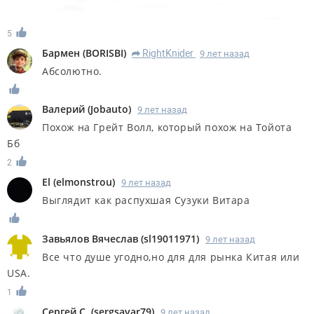
5
Бармен
(
BORISBI
)
RightKnider
9 лет назад
R
Абсолютно.
Валерий
(
Jobauto
)
9 лет назад
Похож на Грейт Волл, который похож на Тойота
Бб
2
El
(
elmonstrou
)
9 лет назад
Выглядит как распухшая Сузуки Витара
Завьялов Вячеслав
(
sl19011971
)
9 лет назад
Все что душе угодно,но для для рынка Китая или
USA.
1
Сергей С.
(
sergsavar79
)
9 лет назад