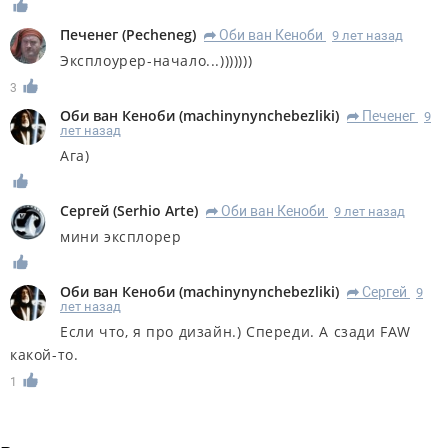
Печенег
(
Pecheneg
)
Оби ван Кеноби
9 лет назад
R
Эксплоурер-начало...)))))))
3
Оби ван Кеноби
(
machinynynchebezliki
)
Печенег
9
R
лет назад
Ага)
Сергей
(
Serhio Arte
)
Оби ван Кеноби
9 лет назад
R
мини эксплорер
Оби ван Кеноби
(
machinynynchebezliki
)
Сергей
9
R
лет назад
Если что, я про дизайн.) Спереди. А сзади FAW
какой-то.
1