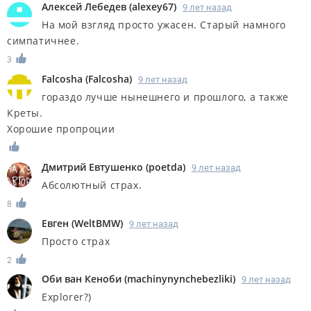
Алексей Лебедев
(
alexey67
)
9 лет назад
На мой взгляд просто ужасен. Старый намного
симпатичнее.
3
Falcosha
(
Falcosha
)
9 лет назад
гораздо лучше нынешнего и прошлого, а также
Креты.
Хорошие пропроции
Дмитрий Евтушенко
(
poetda
)
9 лет назад
Абсолютный страх.
8
Евген
(
WeltBMW
)
9 лет назад
Просто страх
2
Оби ван Кеноби
(
machinynynchebezliki
)
9 лет назад
Explorer?)