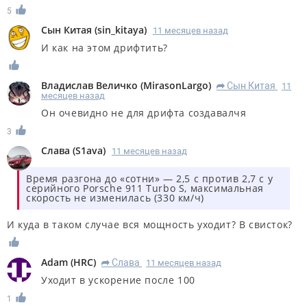
5
Сын Китая
(
sin_kitaya
)
11 месяцев назад
И как на этом дрифтить?
Владислав Величко
(
MirasonLargo
)
Сын Китая
11
R
месяцев назад
Он очевидно не для дрифта создавалчя
3
Слава
(
S1ava
)
11 месяцев назад
Время разгона до «сотни» — 2,5 с против 2,7 с у
серийного Porsche 911 Turbo S, максимальная
скорость не изменилась (330 км/ч)
И куда в таком случае вся мощность уходит? В свисток?
Adam
(
HRC
)
Слава
11 месяцев назад
R
Уходит в ускорение после 100
1