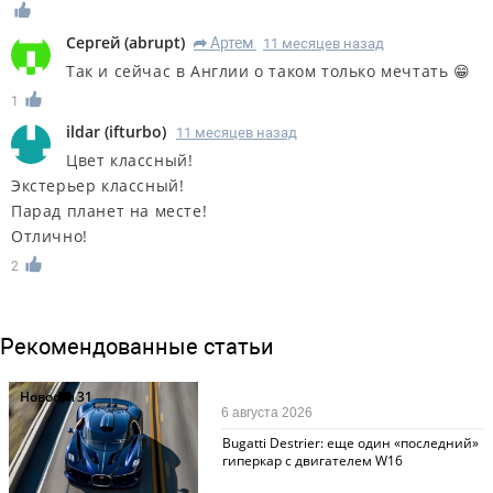
Сергей
(
abrupt
)
Артем
11 месяцев назад
R
Так и сейчас в Англии о таком только мечтать 😁
1
ildar
(
ifturbo
)
11 месяцев назад
Цвет классный!
Экстерьер классный!
Парад планет на месте!
Отлично!
2
Рекомендованные статьи
Новости
31
6 августа 2026
Bugatti Destrier: еще один «последний»
гиперкар с двигателем W16