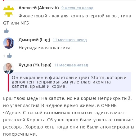
Алексей
(
Alexcrab
)
9 месяцев назад
Фиолетовый - как для компьютерной игры, типа
GT или NFS
Дмитрий
(
Lug
)
11 месяцев назад
Неувядаемая классика
1
Хуцпа
(
Hutspa
)
11 месяцев назад
Он выкрашен в фиолетовый цвет Storm, который
дополнен неприкрытым углепластиком на
капоте, крыше и корме.
Ерш твою медь! На капоте, но на корме! Неприкрытый,
но углепластик! В чУдное время живем, в ОЧЕНЬ
чУдное. С тоской вспоминаю попытки гадить в мозг
рекламой Корвета С6 у которого были углепластиковые
рессоры. Хорошо хоть тогда они не были анонсированы
поперечными.