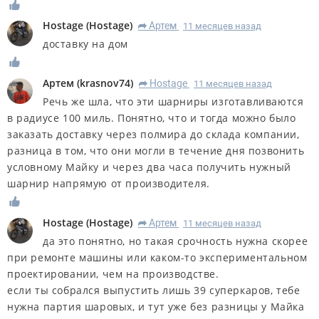
Hostage
(
Hostage
)
Артем
11 месяцев назад
R
доставку на дом
Артем
(
krasnov74
)
Hostage
11 месяцев назад
R
Речь же шла, что эти шарниры изготавливаются
в радиусе 100 миль. Понятно, что и тогда можно было
заказать доставку через полмира до склада компании,
разница в том, что они могли в течение дня позвонить
условному Майку и через два часа получить нужный
шарнир напрямую от производителя.
Hostage
(
Hostage
)
Артем
11 месяцев назад
R
да это понятно, но такая срочность нужна скорее
при ремонте машины или каком-то экспериментальном
проектировании, чем на производстве.
если ты собрался выпустить лишь 39 суперкаров, тебе
нужна партия шаровых, и тут уже без разницы у Майка