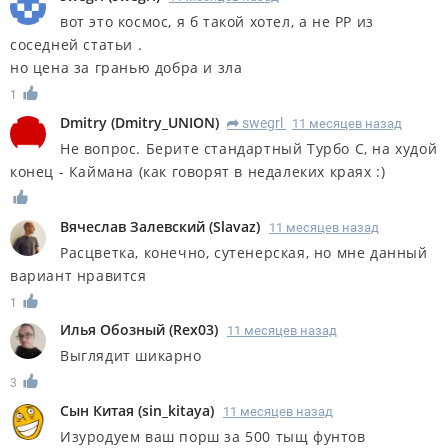
вот это космос, я б такой хотел, а не РР из
соседней статьи .
но цена за гранью добра и зла
1
Dmitry
(
Dmitry_UNION
)
swegrl
11 месяцев назад
R
Не вопрос. Берите стандартный Турбо С, на худой
конец - Каймана (как говорят в недалеких краях :)
Вячеслав Залевский
(
Slavaz
)
11 месяцев назад
Расцветка, конечно, сутенерская, но мне данный
вариант нравится
1
Илья Обозный
(
Rex03
)
11 месяцев назад
Выглядит шикарно
3
Сын Китая
(
sin_kitaya
)
11 месяцев назад
Изуродуем ваш порш за 500 тыщ фунтов