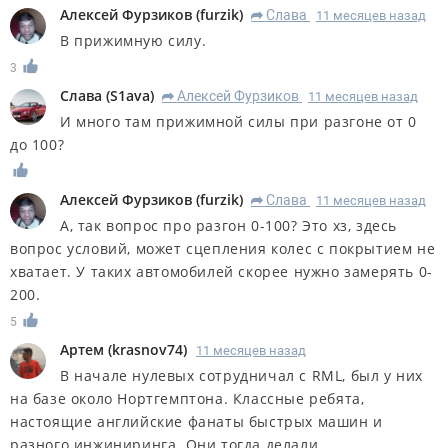
Алексей Фурзиков
(
furzik
)
Слава
11 месяцев назад
R
В прижимную силу.
3
Слава
(
S1ava
)
Алексей Фурзиков
11 месяцев назад
R
И много там прижимной силы при разгоне от 0
до 100?
Алексей Фурзиков
(
furzik
)
Слава
11 месяцев назад
R
А, так вопрос про разгон 0-100? Это хз, здесь
вопрос условий, может сцепления колес с покрытием не
хватает. У таких автомобилей скорее нужно замерять 0-
200.
5
Артем
(
krasnov74
)
11 месяцев назад
В начале нулевых сотрудничал с RML, был у них
на базе около Нортгемптона. Классные ребята,
настоящие английские фанаты быстрых машин и
разного инжиниринга. Они тогда делали