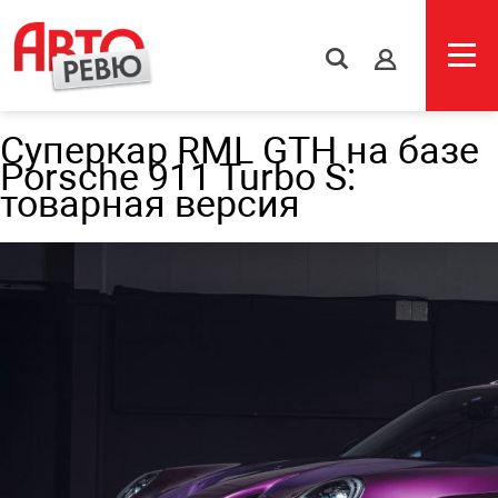
s
Суперкар RML GTH на базе
Porsche 911 Turbo S:
товарная версия