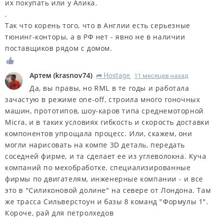
их покупать или у Алика.
.
Так что корень того, что в Англии есть серьезные
тюнинг-конторы, а в РФ нет - явно не в наличии
поставщиков рядом с домом.
Артем
(
krasnov74
)
Hostage
11 месяцев назад
R
Да, вы правы, но RML в те годы и работала
зачастую в режиме one-off, строила много гоночных
машин, прототипов, шоу-каров типа среднемоторной
Micra, и в таких условиях гибкость и скорость доставки
компонентов упрощала процесс. Или, скажем, они
могли нарисовать на компе 3D деталь, передать
соседней фирме, и та сделает ее из углеволокна. Куча
компаний по мехобработке, специализированные
фирмы по двигателям, инженерные компании - и все
это в "Силиконовой долине" на севере от Лондона. Там
же трасса Сильверстоун и базы 8 команд "Формулы 1".
Короче, рай для петролхедов