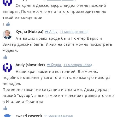
Сегодня в Дюссельдорф видел очень похожий
аппарат. Понятно, что не от этого производителя но
такой же концепции
1
Хуцпа
(
Hutspa
)
Andy
11 месяцев назад
R
А в ваших краях вроде бы и Гюнтер Веркс и
Зингер должны быть. У них на сайте можно посмотреть
модели.
Andy
(
slowrider
)
Хуцпа
11 месяцев назад
R
Наши края заметно восточней. Возможно,
подобные машины у кого то и есть, но вживую никогда
не видел.
Примерно такая же ситуация и с яхтами. Дома держат
всякий "мусор", а все самое интересное пришвартовано
в Италии и Франции
swegrl
(
swegrl
)
11 месяцев назад