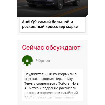
Audi Q9: самый большой и
роскошный кроссовер марки
Сейчас обсуждают
Чёрнов
Неудивительный конформизм в
оценках позволил Чер…, тьфу,
Тенету сравняться с Тойота. Но в
АР четко и подробно расписали
по каким параметрам китайский
RAV4 превосходит подлинного
китайца: лучше и комфортнее