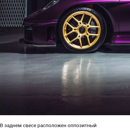
В заднем свесе распол
ожен
оппозитный