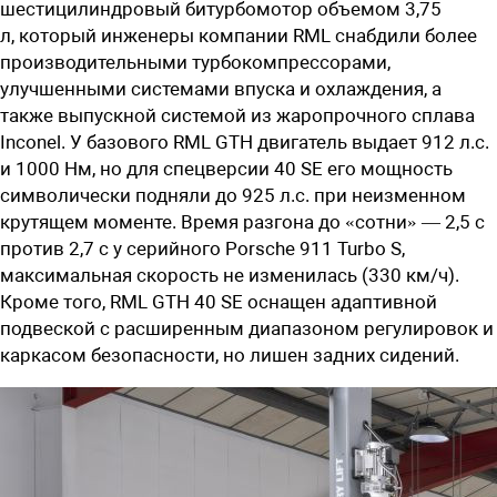
шестицилиндровый битурбомотор объемом 3,75
л,
который
и
нженеры компании RML снабдили более
производительными турбокомпрессорами,
улучшенными системами впуска и охлаждения, а
также выпускной системой из жаропрочного сплава
Inconel. У базового
RML GTH
двигатель выдает
912 л.с.
и 1000 Нм, но для спецверсии 40 SE его мощность
символически подняли до 925 л.с. при неизменном
крутящем моменте. Время разгона до «сотни» — 2,5 с
против 2,7 с у серийного Porsche 911 Turbo S,
максимальная скорость не изменилась (330 км/ч).
Кроме того,
RML GTH 40
SE
оснащен адаптивной
подвеской с расширенным диапазоном регулировок и
каркасом безопасности, но лишен задних сидений.