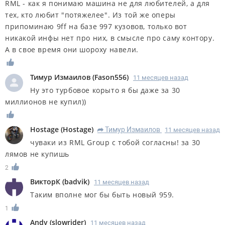
RML - как я понимаю машина не для любителей, а для
тех, кто любит "потяжелее". Из той же оперы
припоминаю 9ff на базе 997 кузовов, только вот
никакой инфы нет про них, в смысле про саму контору.
А в свое время они шороху навели.
Тимур Измаилов
(
Fason556
)
11 месяцев назад
Ну это турбовое корыто я бы даже за 30
миллионов не купил))
Hostage
(
Hostage
)
Тимур Измаилов
11 месяцев назад
R
чуваки из RML Group с тобой согласны! за 30
лямов не купишь
2
ВикторК
(
badvik
)
11 месяцев назад
Таким вполне мог бы быть новый 959.
1
Andy
(
slowrider
)
11 месяцев назад