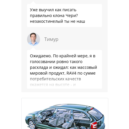
Уже выучил как писать
правильно клона Чери?
незакостинелый ты не наш
Тимур
Ожидаемо. По крайней мере, я в
голосовании ровно такого
расклада и ожидал: как массовый
мировой продукт, RAV4 по сумме
потребительских качеств
окажется на высоте - и
комфортнее, и продуманнее (если
такое слово …