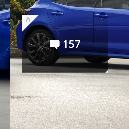
лучший месяц текущего года
157
Новые Porsche 718 (Boxster и
Cayman): наперекор судьбе
Сейчас обсуждают
Сергей