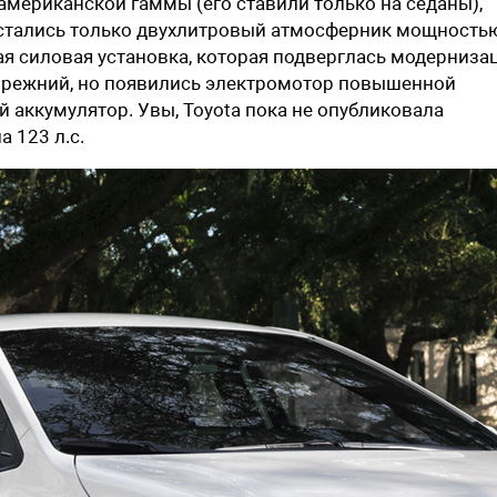
 американской гаммы (его ставили только на седаны),
 Остались только двухлитровый атмосферник мощность
ная силовая установка, которая подверглась модерниза
 прежний, но появились электромотор повышенной
аккумулятор. Увы, Toyota пока не опубликовала
а 123 л.с.