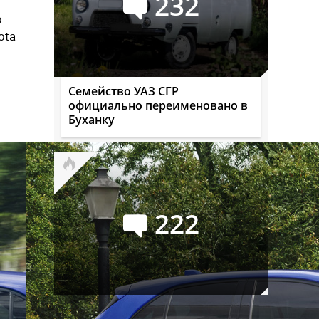
232
о
ota
Семейство УАЗ СГР
официально переименовано в
Буханку
222
Российский авторынок в июле: