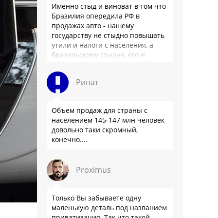
Именно стыд и виноват в том что
Бразилия опередила РФ в
продажах авто - нашему
государству не стыдно повышать
утили и налоги с населения, а
бразильскому стыдно, его и
смести могут на …
Ринат
Объем продаж для страны с
населением 145-147 млн человек
довольно таки скромный,
конечно....
Proximus
Только Вы забываете одну
маленькую деталь под названием
приватизация. Так что такой