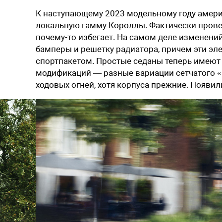
К наступающему 2023 модельному году амери
локальную гамму Короллы. Фактически провед
почему-то избегает. На самом деле изменений
бамперы и решетку радиатора, причем эти эл
спортпакетом. Простые седаны теперь имеют 
модификаций — разные вариации сетчатого «
ходовых огней, хотя корпуса прежние. Появи