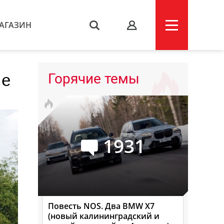
АГАЗИН
s
ие
Горячие темы
1931
Повесть NOS. Два BMW X7
(новый калининградский и