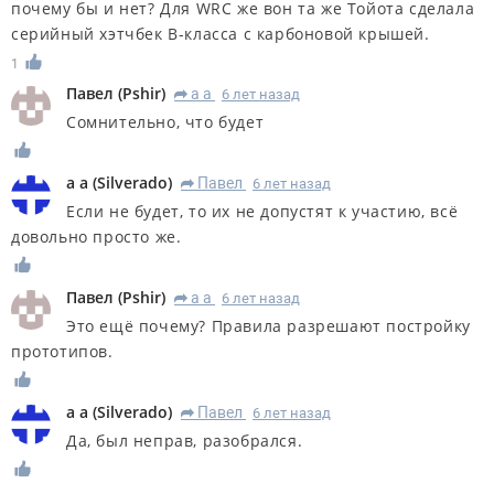
почему бы и нет? Для WRC же вон та же Тойота сделала
серийный хэтчбек В-класса с карбоновой крышей.
1
Павел
(
Pshir
)
а а
6 лет назад
R
Сомнительно, что будет
а а
(
Silverado
)
Павел
6 лет назад
R
Если не будет, то их не допустят к участию, всё
довольно просто же.
Павел
(
Pshir
)
а а
6 лет назад
R
Это ещё почему? Правила разрешают постройку
прототипов.
а а
(
Silverado
)
Павел
6 лет назад
R
Да, был неправ, разобрался.