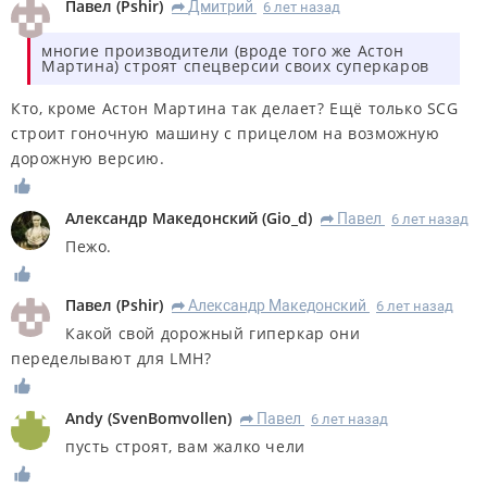
Павел
(
Pshir
)
Дмитрий
6 лет назад
R
многие производители (вроде того же Астон
Мартина) строят спецверсии своих суперкаров
Кто, кроме Астон Мартина так делает? Ещё только SCG
строит гоночную машину с прицелом на возможную
дорожную версию.
Александр Македонский
(
Gio_d
)
Павел
6 лет назад
R
Пежо.
Павел
(
Pshir
)
Александр Македонский
6 лет назад
R
Какой свой дорожный гиперкар они
переделывают для LMH?
Andy
(
SvenBomvollen
)
Павел
6 лет назад
R
пусть строят, вам жалко чели