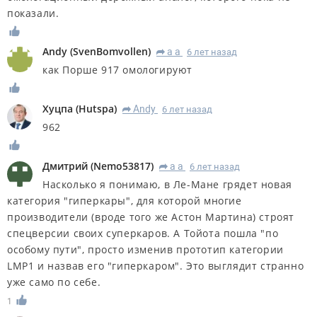
показали.
Andy
(
SvenBomvollen
)
а а
6 лет назад
R
как Порше 917 омологируют
Хуцпа
(
Hutspa
)
Andy
6 лет назад
R
962
Дмитрий
(
Nemo53817
)
а а
6 лет назад
R
Насколько я понимаю, в Ле-Мане грядет новая
категория "гиперкары", для которой многие
производители (вроде того же Астон Мартина) строят
спецверсии своих суперкаров. А Тойота пошла "по
особому пути", просто изменив прототип категории
LMP1 и назвав его "гиперкаром". Это выглядит странно
уже само по себе.
1