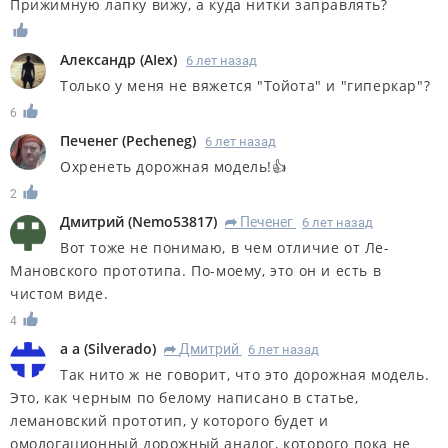
Прижимную лапку вижу, а куда нитки заправлять?
Александр
(
AIex
)
6 лет назад
Только у меня не вяжется "Тойота" и "гиперкар"?
6
Печенег
(
Pecheneg
)
6 лет назад
Охренеть дорожная модель!👍
2
Дмитрий
(
Nemo53817
)
Печенег
6 лет назад
R
Вот тоже не понимаю, в чем отличие от Ле-
Мановского прототипа. По-моему, это он и есть в
чистом виде.
4
а а
(
Silverado
)
Дмитрий
6 лет назад
R
Так нито ж не говорит, что это дорожная модель.
Это, как черным по белому написано в статье,
лемановский прототип, у которого будет и
омологационный дорожный аналог, которого пока не