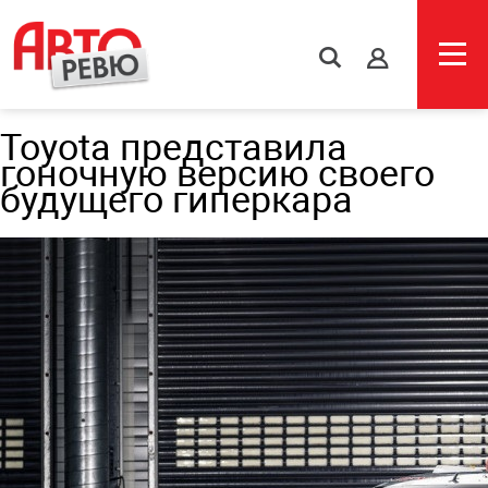
s
Toyota представила
гоночную версию своего
будущего гиперкара