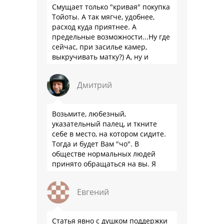
Смущает только "кривая" покупка
Тойоты. А так мягче, удобнее,
расход куда приятнее. А
предельные возможности...Ну где
сейчас, при засилье камер,
выкручивать матку?) А, ну и
пресловутую ликвидность тоже не
забываем.
Дмитрий
Возьмите, любезный,
указательный палец, и ткните
себе в место, на котором сидите.
Тогда и будет Вам "чо". В
обществе нормальных людей
принято обращаться на вы. Я
понятно объясняю?
Евгений
Статья явно с душком поддержки