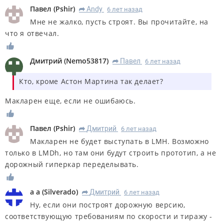
Павел
(
Pshir
)
Andy
6 лет назад
R
Мне не жалко, пусть строят. Вы прочитайте, на
что я отвечал.
Дмитрий
(
Nemo53817
)
Павел
6 лет назад
R
Кто, кроме Астон Мартина так делает?
Макларен еще, если не ошибаюсь.
Павел
(
Pshir
)
Дмитрий
6 лет назад
R
Макларен не будет выступать в LMH. Возможно
только в LMDh, но там они будут строить прототип, а не
дорожный гиперкар переделывать.
а а
(
Silverado
)
Дмитрий
6 лет назад
R
Ну, если они построят дорожную версию,
соответствующую требованиям по скорости и тиражу -