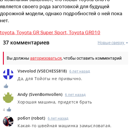
является своего рода заготовкой для будущей
дорожной модели, однако подробностей о ней пока
нет.
toyota,
Toyota GR Super Sport,
Toyota GR010
37 комментариев
Новые сверху
Вы должны
авторизоваться
, чтобы оставить комментарий
Vsevolod
(
VSECHESS818
)
6 лет назад
Да, для Тойоты не привычно.
Andy
(
SvenBomvollen
)
6 лет назад
Хорошая машина, придется брать
4
робот
(
robot
)
6 лет назад
Какая-то швейная машинка замысловатая.