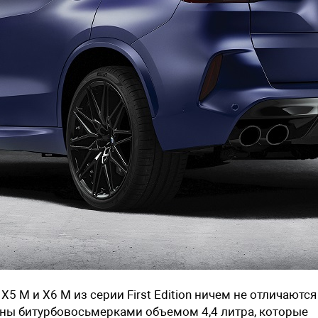
 M и X6 M из серии First Edition ничем не отличаются
ены битурбовосьмерками объемом 4,4 литра, которые