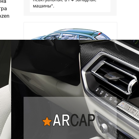
ена
машины".
тра
ozen
Наша экспертиза
подержанных автомобилей