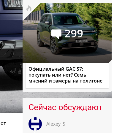
299
Официальный GAC S7:
покупать или нет? Семь
мнений и замеры на полигоне
Сейчас обсуждают
 от
Alexey_S