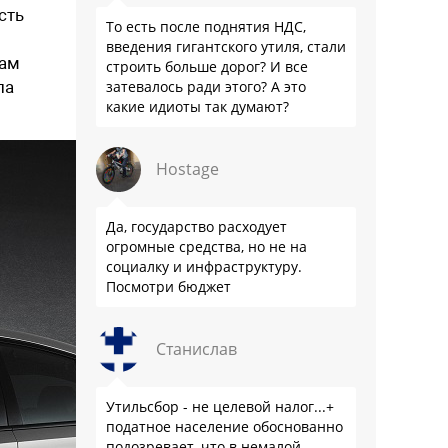
сть
То есть после поднятия НДС,
введения гигантского утиля, стали
сам
строить больше дорог? И все
ла
затевалось ради этого? А это
какие идиоты так думают?
Hostage
Да, государство расходует
огромные средства, но не на
социалку и инфраструктуру.
Посмотри бюджет
Станислав
Утильсбор - не целевой налог...+
податное население обоснованно
подозревает, что в немалой