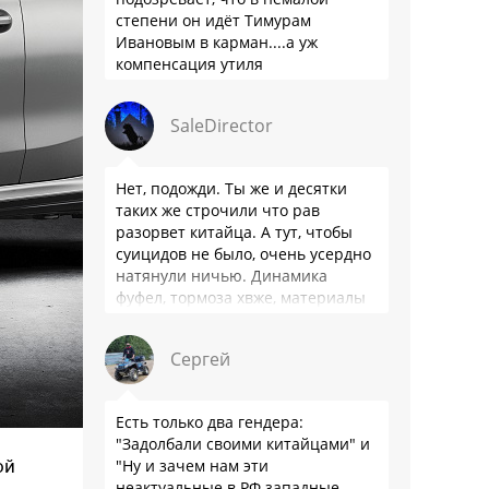
степени он идёт Тимурам
Ивановым в карман....а уж
компенсация утиля
производителям настолько мутна,
что прям эталон коррупции
SaleDirector
Нет, подожди. Ты же и десятки
таких же строчили что рав
разорвет китайца. А тут, чтобы
суицидов не было, очень усердно
натянули ничью. Динамика
фуфел, тормоза хвже, материалы
салона хуже. Не, …
Сергей
Есть только два гендера:
"Задолбали своими китайцами" и
ой
"Ну и зачем нам эти
неактуальные в РФ западные