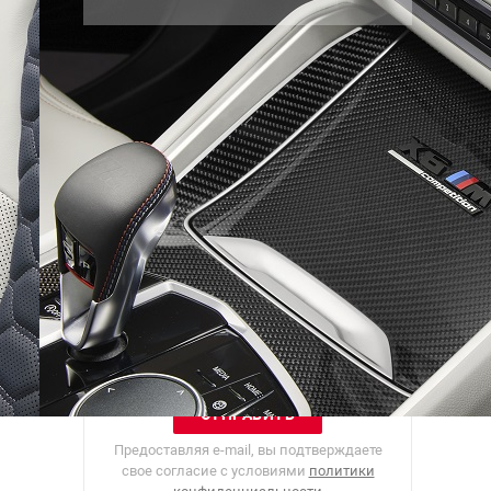
Рассылка
Лучшие материалы Авторевю — в
вашем почтовом ящике
Предоставляя e-mail, вы подтверждаете
свое согласие с условиями
политики