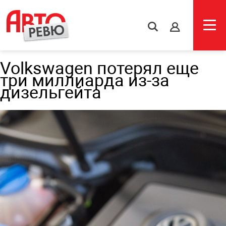
s
Volkswagen потерял еще
три миллиарда из-за
дизельгейта