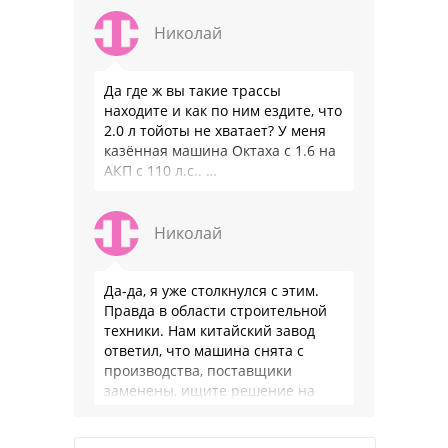
Николай
Да где ж вы такие трассы
находите и как по ним ездите, что
2.0 л тойоты не хватает? У меня
казённая машина Октаха с 1.6 на
АКП с 110 л.с.. …
Николай
Да-да, я уже столкнулся с этим.
Правда в области строительной
техники. Нам китайский завод
ответил, что машина снята с
производства, поставщики
заменены, ищите решение на
местном рынке. Ответ завода на
официальном бланке …