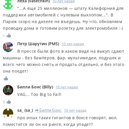
леха
(
vasechkin
)
10 лет назад
"...А еще 25 миллионов — штату Калифорния для
поддержки автомобилей с нулевым выхлопом...". В
Париж скоро на дизеле не въедешь. Ну что, обновляем
проводку дома и готовим розетку для электромобиля :-)
1
Петр Шарутин
(
PMS
)
10 лет назад
В прессе были фото в каком виде на выкуп сдают
машины - без бамперов, фар, мультимедии, подушек и
всего чего можно снять и продать отдельно, и без этого
она поедет!
Билли Бонс
(
Billy
)
10 лет назад
VAG... Too Big to Fail!
3
sa_
(
sa_
)
Билли Бонс
10 лет назад
R
про иных таких гигантов в боксе говорят, мол,
поместится ли он на ринге, когда упадет?