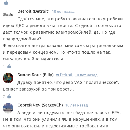
Detroit
(
Detroit
)
10 лет назад
Сдаётся мне, эти ребята окончательно угробили
идею ДВС и дизели в частности. С одной стороны, это
даст толчок к развитию электромобилей, да. Но где
водородомобили?
Фольксваген всегда казался мне самым рациональным
и передовым концерном. Но что-то пошло не так,
ситуация крайне идиотская.
1
Билли Бонс
(
Billy
)
Detroit
10 лет назад
R
Дураку понятно, что дело VAG "политическое".
Воняет заказухой за три версты.
7
Сергей Чеч
(
SergeyCh
)
10 лет назад
А ведь если подумать, вся беда началась с EPA.
Не в том, что они уличили ФВ в нарушениях, а в том,
что они выставили недостижимые требования к