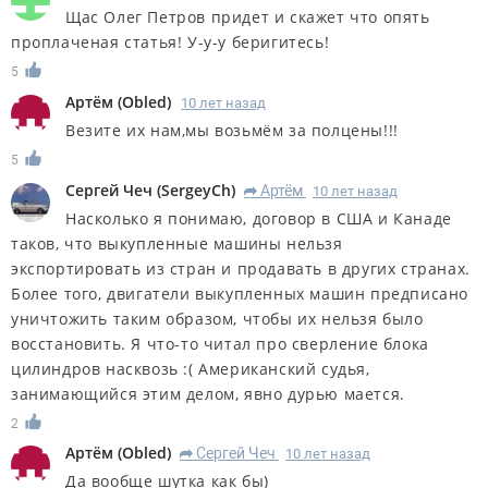
Щас Олег Петров придет и скажет что опять
проплаченая статья! У-у-у беригитесь!
5
Артём
(
Obled
)
10 лет назад
Везите их нам,мы возьмём за полцены!!!
5
Сергей Чеч
(
SergeyCh
)
Артём
10 лет назад
R
Насколько я понимаю, договор в США и Канаде
таков, что выкупленные машины нельзя
экспортировать из стран и продавать в других странах.
Более того, двигатели выкупленных машин предписано
уничтожить таким образом, чтобы их нельзя было
восстановить. Я что-то читал про сверление блока
цилиндров насквозь :( Американский судья,
занимающийся этим делом, явно дурью мается.
2
Артём
(
Obled
)
Сергей Чеч
10 лет назад
R
Да вообще шутка как бы)