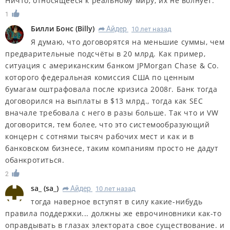
Ничто, относящееся к реальному миру, их не волнует.
1
Билли Бонс
(
Billy
)
Айдер
10 лет назад
R
Я думаю, что договорятся на меньшие суммы, чем
предварительные подсчёты в 20 млрд. Как пример,
ситуация с американским банком JPMorgan Chase & Co.
которого федеральная комиссия США по ценным
бумагам оштрафовала после кризиса 2008г. Банк тогда
договорился на выплаты в $13 млрд., тогда как SEC
вначале требовала с него в разы больше. Так что и VW
договорится, тем более, что это системообразующий
концерн с сотнями тысяч рабочих мест и как и в
банковском бизнесе, таким компаниям просто не дадут
обанкротиться.
2
sa_
(
sa_
)
Айдер
10 лет назад
R
тогда наверное вступят в силу какие-нибудь
правила поддержки... должны же еврочиновники как-то
оправдывать в глазах электората свое существование. и