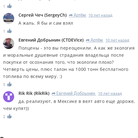
1
Сергей Чеч
(
SergeyCh
)
Артём
10 лет назад
R
А жаль. Я бы и сам взял
1
Евгений Добрынин
(
CTDEVIce
)
Артём
10 лет назад
R
Полцены - это вы переоценили. А как же экология
и моральные душевные страдания владельца после
покупки от осознания того, что экологии плохо?
Четверть цены, плюс талон на 1000 тонн бесплатного
топлива по всему миру. :)
5
Rik Rik
(
RikRik
)
Евгений Добрынин
10 лет назад
R
да, реализуют, в Мексике в велт авто еще дороже,
чем купят))
2