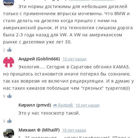
Эти нормы достижимы для небольших дизелей
только с применением впрыска мочевины. Что BMW и
стало делать на дизелях когда пришло с ними на
американский рынок. И эта технология слишком дорога
была 2-3 года назад для VW. А VW на американском
рынке с дизелями уже лет 30.
2
Андрей
(
Goblin666
)
10 лет назад
Экология.... Сегодня в Саратове обгонял КАМАЗ,
но пришлось остановится иначе потерял бы сознание,
так как вовремя не включил рециркуляции. И я думаю у
нас таких камазов побольше чем "грязных" туарегов)))
9
Кирилл
(
pmvd
)
Андрей
10 лет назад
R
Это у нас техосмотр такой.
3
Михаил Ф
(
MihailF
)
10 лет назад
"...25 миллионов — штату Калифорния", "Плюс к