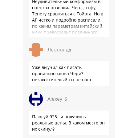
Неудивительный конформизм в
оценках позволил Чер…, тьфу,
Тенету сравняться с Тойота. Но в
АР четко и подробно расписали
по каким параметрам китайский
RAV4 превосходит подлинного
китайца: лучше и комфортнее
подвеска едет ровно и приятно …
Леопольд
Уже выучил как писать
правильно клона Чери?
незакостинелый ты не наш
Alexey_S
Плюсуй 925т и получишь
реальные цены. В каком месте он
их скинул?