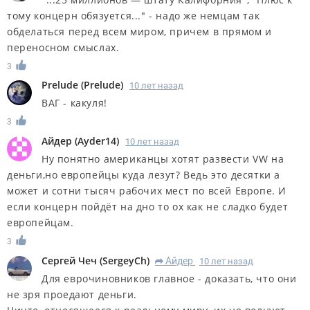
тому концерн обязуется..." - надо же немцам так
обделаться перед всем миром, причем в прямом и
переносном смыслах.
3
Prelude
(
Prelude
)
10 лет назад
ВАГ - какуля!
3
Айдер
(
Ayder14
)
10 лет назад
Ну понятно американцы хотят развести VW на
деньги,но европейцы куда лезут? Ведь это десятки а
может и сотни тысяч рабочих мест по всей Европе. И
если концерн пойдёт на дно то ох как не сладко будет
европейцам.
3
Сергей Чеч
(
SergeyCh
)
Айдер
10 лет назад
R
Для еврочиновников главное - доказать, что они
не зря проедают деньги.