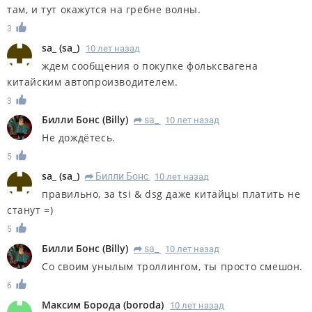
там, и тут окажутся на гребне волны.
3
sa_
(
sa_
)
10 лет назад
ждем сообщения о покупке фольксвагена
китайским автопроизводителем.
3
Билли Бонс
(
Billy
)
sa_
10 лет назад
R
Не дождётесь.
5
sa_
(
sa_
)
Билли Бонс
10 лет назад
R
правильно, за tsi & dsg даже китайцы платить не
станут =)
5
Билли Бонс
(
Billy
)
sa_
10 лет назад
R
Со своим унылым троллингом, ты просто смешон.
6
Максим Борода
(
boroda
)
10 лет назад