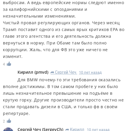
выбросам. А ведь европейские нормы следуют именно
за калифорнийскими с опозданиями и
незначительными изменениями.
Чистый провал регулирующих органов. Через месяц
Трамп поставит одного из самых ярых критиков EPA во
главе этого агентства и его деятельность должна
вернуться в норму. При Обаме там было полно
коррупции. Жаль, что для ФВ это уже ничего не
изменит.
4
Кирилл
(
pmvd
)
Сергей Чеч
10 лет назад
R
Для BMW почему-то эти требования оказались
вполне достижимы. В том самом пробеге у них было
лишь незначительное превышение на подъёме в
крутую горку. Другие производители просто честно не
стали продавать дизели в США, и только фв в своём
репертуаре.
2
Сергей Чеч
(
SergeyCh
)
Кирилл
10 лет назад
R