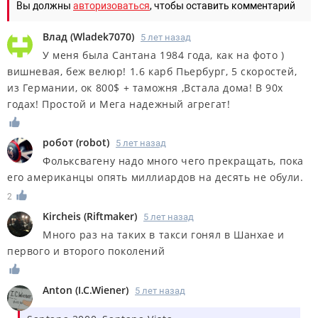
Вы должны
авторизоваться
, чтобы оставить комментарий
Влад
(
Wladek7070
)
5 лет назад
У меня была Сантана 1984 года, как на фото )
вишневая, беж велюр! 1.6 карб Пьербург, 5 скоростей,
из Германии, ок 800$ + таможня ,Встала дома! В 90х
годах! Простой и Мега надежный агрегат!
робот
(
robot
)
5 лет назад
Фольксвагену надо много чего прекращать, пока
его американцы опять миллиардов на десять не обули.
2
Kircheis
(
Riftmaker
)
5 лет назад
Много раз на таких в такси гонял в Шанхае и
первого и второго поколений
Anton
(
I.C.Wiener
)
5 лет назад