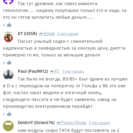
Так тут древние, как гавно мамонта,
технологии......нашему покупашке только это и надо, за
это он готов заплатить любые деньги.....
4
КT
(
USSR
)
Юрий
5 лет назад
R
Пассат унылый седан с сомнительной
надёжностью и ликвидностью за конскую цену, джетта
примерно то же, только за меньшие деньги
8
Paul
(
PaulW12
)
КT
5 лет назад
R
Так было не всегда, B5/B5+ Был одним из лучших
в D а с переходом на поперечку от Гольфа у B6 это уже
фсё, настал закат модели и логичный конец,
следующего пассата и не будет заявлено, завод на
производство электровеников перейдёт
2
DmitriY
(
Orient76
)
Рулон Обоев
5 лет назад
R
нам индусы скоро ТАТА будут поставлять за 2