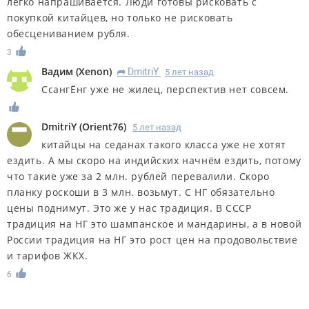
легко напрашивается. Люди готовы рисковать с
покупкой китайцев, но только не рисковать
обесцениванием рубля.
3
Вадим
(
Xenon
)
DmitriY
5 лет назад
R
СсангЁнг уже не жилец, перспектив нет совсем.
DmitriY
(
Orient76
)
5 лет назад
китайцы на седанах такого класса уже не хотят
ездить. А мы скоро на индийских начнём ездить, потому
что такие уже за 2 млн. рублей перевалили. Скоро
планку роскоши в 3 млн. возьмут. С НГ обязательно
цены поднимут. Это же у нас традиция. В СССР
традиция на НГ это шампанское и мандарины, а в новой
России традиция на НГ это рост цен на продовольствие
и тарифов ЖКХ.
6