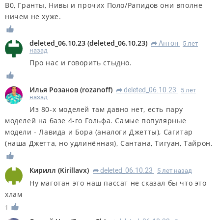
В0, Гранты, Нивы и прочих Поло/Рапидов они вполне
ничем не хуже.
deleted_06.10.23
(
deleted_06.10.23
)
Антон
5 лет
R
назад
Про нас и говорить стыдно.
Илья Розанов
(
rozanoff
)
deleted_06.10.23
5 лет
R
назад
Из 80-х моделей там давно нет, есть пару
моделей на базе 4-го Гольфа. Самые популярные
модели - Лавида и Бора (аналоги Джетты), Сагитар
(наша Джетта, но удлинённая), Сантана, Тигуан, Тайрон.
Кирилл
(
Kirillavx
)
deleted_06.10.23
5 лет назад
R
Ну маготан это наш пассат не сказал бы что это
хлам
1