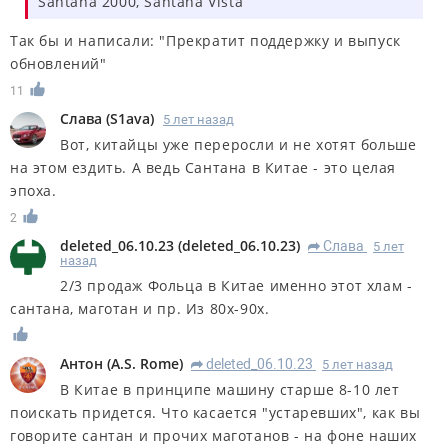
Santana 2000, Santana Vista
Так бы и написали: "Прекратит поддержку и выпуск
обновлений"
11
Слава
(
S1ava
)
5 лет назад
Вот, китайцы уже переросли и не хотят больше
на этом ездить. А ведь Сантана в Китае - это целая
эпоха.
2
deleted_06.10.23
(
deleted_06.10.23
)
Слава
5 лет
R
назад
2/3 продаж Фольца в Китае именно этот хлам -
сантана, маготан и пр. Из 80х-90х.
Антон
(
A.S. Rome
)
deleted_06.10.23
5 лет назад
R
В Китае в принципе машину старше 8-10 лет
поискать придется. Что касается "устаревших", как вы
говорите сантан и прочих маготанов - на фоне наших