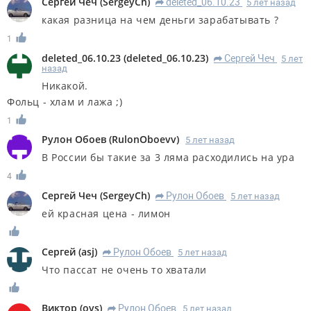
Сергей Чеч
(
SergeyCh
)
deleted_06.10.23
5 лет назад
R
какая разница на чем деньги зарабатывать ?
1
deleted_06.10.23
(
deleted_06.10.23
)
Сергей Чеч
5 лет
R
назад
Никакой.
Фольц - хлам и лажа ;)
1
Рулон Обоев
(
RulonOboevv
)
5 лет назад
В России бы такие за 3 ляма расходились на ура
4
Сергей Чеч
(
SergeyCh
)
Рулон Обоев
5 лет назад
R
ей красная цена - лимон
Сергей
(
asj
)
Рулон Обоев
5 лет назад
R
Что пассат не очень то хватали
Виктор
(
ovs
)
Рулон Обоев
5 лет назад
R