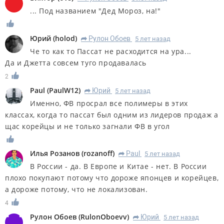
... Под названием "Дед Мороз, на!"
Юрий
(
holod
)
Рулон Обоев
5 лет назад
R
Че то как то Пассат не расходится на ура...
Да и Джетта совсем туго продавалась
2
Paul
(
PaulW12
)
Юрий
5 лет назад
R
Именно, ФВ просрал все полимеры в этих
классах, когда то пассат был одним из лидеров продаж а
щас корейцы и не только загнали ФВ в угол
Илья Розанов
(
rozanoff
)
Paul
5 лет назад
R
В России - да. В Европе и Китае - нет. В России
плохо покупают потому что дороже японцев и корейцев,
а дороже потому, что не локализован.
4
Рулон Обоев
(
RulonOboevv
)
Юрий
5 лет назад
R