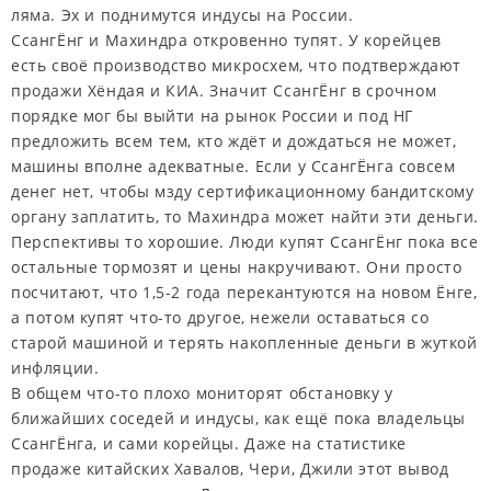
ляма. Эх и поднимутся индусы на России.
СсангЁнг и Махиндра откровенно тупят. У корейцев
есть своё производство микросхем, что подтверждают
продажи Хёндая и КИА. Значит СсангЁнг в срочном
порядке мог бы выйти на рынок России и под НГ
предложить всем тем, кто ждёт и дождаться не может,
машины вполне адекватные. Если у СсангЁнга совсем
денег нет, чтобы мзду сертификационному бандитскому
органу заплатить, то Махиндра может найти эти деньги.
Перспективы то хорошие. Люди купят СсангЁнг пока все
остальные тормозят и цены накручивают. Они просто
посчитают, что 1,5-2 года перекантуются на новом Ёнге,
а потом купят что-то другое, нежели оставаться со
старой машиной и терять накопленные деньги в жуткой
инфляции.
В общем что-то плохо мониторят обстановку у
ближайших соседей и индусы, как ещё пока владельцы
СсангЁнга, и сами корейцы. Даже на статистике
продаже китайских Хавалов, Чери, Джили этот вывод