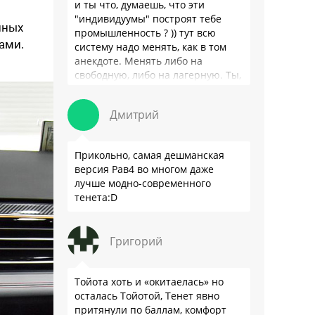
и ты что, думаешь, что эти
"индивидуумы" построят тебе
нных
промышленность ? )) тут всю
ами.
систему надо менять, как в том
анекдоте. Менять либо на
свободную, либо на лагерную. Ты,
я так понимаю, …
Дмитрий
Прикольно, самая дешманская
версия Рав4 во многом даже
лучше модно-современного
тенета:D
Григорий
Тойота хоть и «окитаелась» но
осталась Тойотой, Тенет явно
притянули по баллам, комфорт