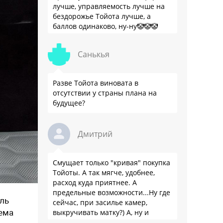
лучше, управляемость лучше на
бездорожье Тойота лучше, а
баллов одинаково, ну-ну🤡🤡🤡
Санькья
Разве Тойота виновата в
отсутствии у страны плана на
будущее?
Дмитрий
Смущает только "кривая" покупка
Тойоты. А так мягче, удобнее,
расход куда приятнее. А
предельные возможности...Ну где
аль
сейчас, при засилье камер,
тема
выкручивать матку?) А, ну и
пресловутую ликвидность тоже не