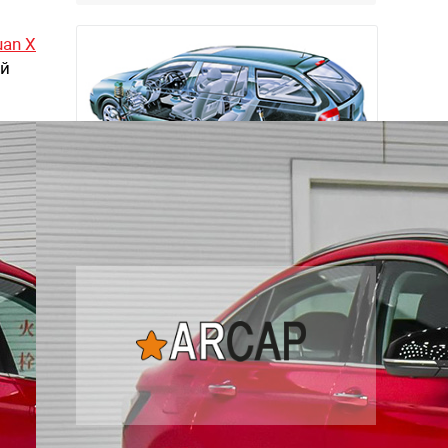
забываем.
uan X
ой
Наша экспертиза
подержанных автомобилей