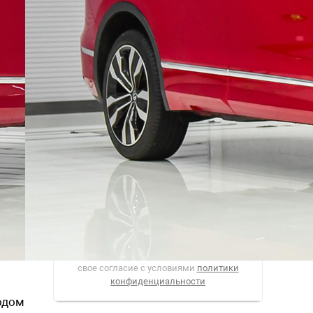
Рассылка
Лучшие материалы Авторевю — в
вашем почтовом ящике
Предоставляя e-mail, вы подтверждаете
свое согласие с условиями
политики
конфиденциальности
водом