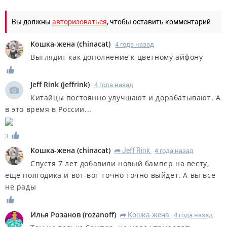
Вы должны
авторизоваться
, чтобы оставить комментарий
Кошка-жена
(
chinacat
)
4 года назад
Выглядит как дополнение к цветному айфону
Jeff Rink
(
jeffrink
)
4 года назад
Китайцы постоянно улучшают и дорабатывают. А
в это время в России...
3
Кошка-жена
(
chinacat
)
Jeff Rink
4 года назад
R
Спустя 7 лет добавили новый бампер на весту,
ещё полгодика и вот-вот точно точно выйдет. А вы все
не рады
Илья Розанов
(
rozanoff
)
Кошка-жена
4 года назад
R