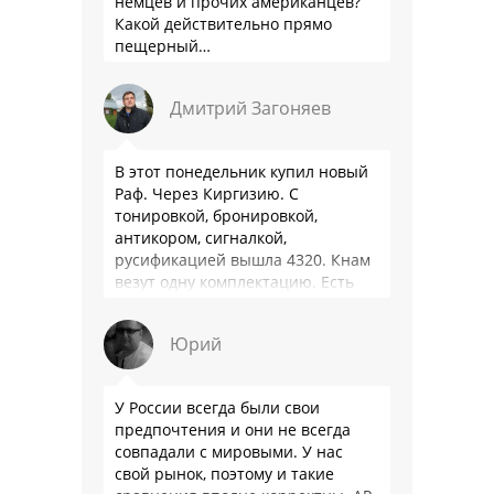
немцев и прочих американцев?
Какой действительно прямо
пещерный…
Дмитрий Загоняев
В этот понедельник купил новый
Раф. Через Киргизию. С
тонировкой, бронировкой,
антикором, сигналкой,
русификацией вышла 4320. Кнам
везут одну комплектацию. Есть
особенности - нет радио модуля
(т. е. только интернет радио), нет
Юрий
…
У России всегда были свои
предпочтения и они не всегда
совпадали с мировыми. У нас
свой рынок, поэтому и такие