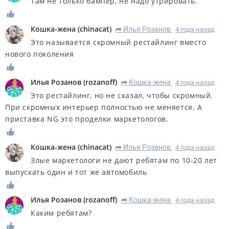
Там не только бампер, не надо утрировать.
Кошка-жена
(
chinacat
)
Илья Розанов
4 года назад
R
Это называется скромный рестайлинг вместо
нового поколения
Илья Розанов
(
rozanoff
)
Кошка-жена
4 года назад
R
Это рестайлинг, но не сказал, чтобы скромный.
При скромных интерьер полностью не меняется. А
приставка NG это проделки маркетологов.
Кошка-жена
(
chinacat
)
Илья Розанов
4 года назад
R
Злые маркетологи не дают ребятам по 10-20 лет
выпускать один и тот же автомобиль
Илья Розанов
(
rozanoff
)
Кошка-жена
4 года назад
R
Каким ребятам?