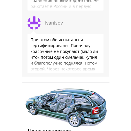
сравнения вполне корректны. АР
работает в России и в первую
очередь для …
Ivanisov
При этом обе испытаны и
сертифицированы. Поначалу
красочные не покупают (мало ли
что), потом один смельчак купил
и благополучно поднялся. Потом
второй. Через некоторое время
цветных веревок становится
заметно много. Еще через …