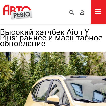
s
Высокий хэтчбек Aion Y
Plus: раннее и масштабное
обновление