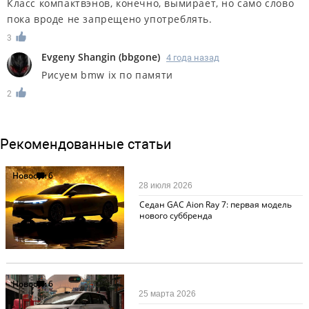
Класс компактвэнов, конечно, вымирает, но само слово
пока вроде не запрещено употреблять.
3
Evgeny Shangin
(
bbgone
)
4 года назад
Рисуем bmw ix по памяти
2
Рекомендованные статьи
Новости
6
28 июля 2026
Седан GAC Aion Ray 7: первая модель
нового суббренда
Новости
6
25 марта 2026