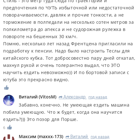
Стиль - это метр туда-сюда по траектории и
предпочтения по ЧУТЬ избыточной или недостаточной
поворачиваемости, давляк и прочие тонкости, а не
торможение в полпедали на несколько сотен метров за
полкилометра до апекса и не судорожная рулежка в
повороте на бешенных 30 км/ч.
Помню, несколько лет назад Френтцена пригласили на
подработку к пенсии. Надо было настроить Теслы для
китайского кубка. Тот добросовестно пару дней откатал,
махнул рукой и очень толерантно выдал, что ЭТО
научить ездить невозможно)) И по бортовой записи с
ютуба это прекрасно видно.
Виталий
(
VitosM
)
Александр
год назад
R
Забавно, конечно. Не умеющая ездить машина
побила умеющую. Что ж будет, когда она научится
ездить?))) Это позор для Порше.
6
Максим
(
maxxx-173
)
Виталий
год назад
R