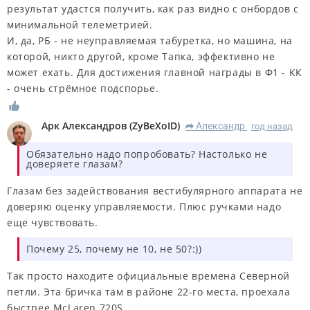
результат удастся получить, как раз видно с онбордов с
минимальной телеметрией.
И, да, РБ - не неуправляемая табуретка, но машина, на
которой, никто другой, кроме Тапка, эффективно не
может ехать. Для достижения главной награды в Ф1 - КК
- очень стрёмное подспорье.
Арк Александров
(
ZyBeXoID
)
Александр
год назад
R
Обязательно надо попробовать? Настолько не
доверяете глазам?
Глазам без задействования вестибулярного аппарата не
доверяю оценку управляемости. Плюс ручками надо
еще чувствовать.
Почему 25, почему не 10, не 50?:))
Так просто находите официальные времена Северной
петли. Эта бричка там в районе 22-го места, проехала
быстрее McLaren 720S.