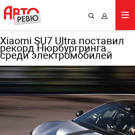
s
Xiaomi SU7 Ultra поставил
рекорд Нюрбургринга
среди электромобилей