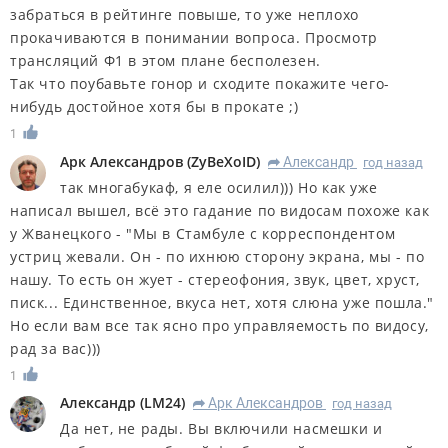
забраться в рейтинге повыше, то уже неплохо
прокачиваются в понимании вопроса. Просмотр
трансляций Ф1 в этом плане бесполезен.
Так что поубавьте гонор и сходите покажите чего-
нибудь достойное хотя бы в прокате ;)
1
Арк Александров
(
ZyBeXoID
)
Александр
год назад
R
так многабукаф, я еле осилил))) Но как уже
написал вышел, всё это гадание по видосам похоже как
у Жванецкого - "Мы в Стамбуле с корреспондентом
устриц жевали. Он - по ихнюю сторону экрана, мы - по
нашу. То есть он жует - стереофония, звук, цвет, хруст,
писк... Единственное, вкуса нет, хотя слюна уже пошла."
Но если вам все так ясно про управляемость по видосу,
рад за вас)))
1
Александр
(
LM24
)
Арк Александров
год назад
R
Да нет, не рады. Вы включили насмешки и