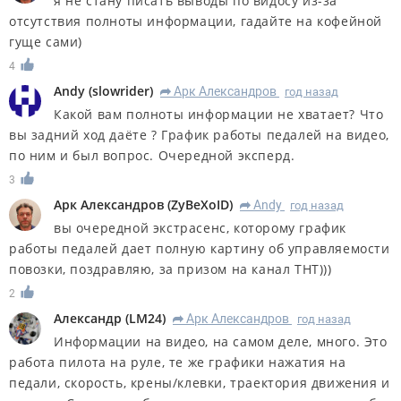
я не стану писать выводы по видосу из-за
отсутствия полноты информации, гадайте на кофейной
гуще сами)
4
Andy
(
slowrider
)
Арк Александров
год назад
R
Какой вам полноты информации не хватает? Что
вы задний ход даёте ? График работы педалей на видео,
по ним и был вопрос. Очередной эксперд.
3
Арк Александров
(
ZyBeXoID
)
Andy
год назад
R
вы очередной экстрасенс, которому график
работы педалей дает полную картину об управляемости
повозки, поздравляю, за призом на канал ТНТ)))
2
Александр
(
LM24
)
Арк Александров
год назад
R
Информации на видео, на самом деле, много. Это
работа пилота на руле, те же графики нажатия на
педали, скорость, крены/клевки, траектория движения и