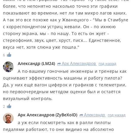
более, что непонятно насколько точно эти графики
показывают во времени, нет ли там микро лагов каких.
А так это все похоже как у Жванецкого - "Мы в Стамбуле
с корреспондентом устриц жевали. Он - по ихнюю
сторону экрана, мы - по нашу. То есть он жует -
стереофония, звук, цвет, хруст, писк... Единственное,
вкуса нет, хотя слюна уже пошла."
6
Александр
(
LM24
)
Арк Александров
год назад
R
А по-вашему гоночные инженеры и тренеры как
оценивают эффективность машины и работу пилота?
Да, у них ещё вагон циферок и графиков с телеметрии,
но первоочередным методом оценки был и остаётся
визуальный контроль.
2
Арк Александров
(
ZyBeXoID
)
Александр
год назад
R
а уж если посмотреть как в ралли пилоты
педалями работают, то они видимо на абсолютно