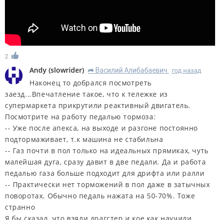
2
Andy
(
slowrider
)
Василий Алибабаевич
год назад
R
Наконец то добрался посмотреть
заезд...Впечатление такое, что к тележке из
супермаркета прикрутили реактивный двигатель.
Посмотрите на работу педалью тормоза:
-- Уже после апекса, на выходе и разгоне постоянно
подтормаживает, т.к машина не стабильна
-- Газ почти в пол только на идеальных прямиках, чуть
малейшая дуга, сразу давит в две педали. Да и работа
педалью газа больше подходит для дрифта или ралли
-- Практически нет торможений в пол даже в затычных
поворотах. Обычно педаль нажата на 50-70%. Тоже
странно
Я бы сказал, что взяли драгстер и кое как научили