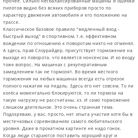
прочее. Сильно несбалансированные машины и ошибки
пилотов видно без всяких приборов просто по
характеру движения автомобиля и его положению на
трассе.
Классическое базовое правило "медленный вход -
быстрый выход" в спортивном, т.е. эффективном
вождении по отношению к поворотам никто не отменял.
А здесь, прав Слоурайдер, присутствует торможение на
выходе из поворота, что является нонсенсом. И ко входу
тоже вопрос. На машинах с рекуперативным
замедлением так не тормозят. Во время жёсткого
торможения на любых машинах всегда есть отрезок
полного нажатия на педаль. Здесь его нет совсем. То ли
колёса моментально блокируются, то ли тормоза на
такую нагрузку не рассчитаны, хз. И само торможение
слишком длительное. Это очень странная тема.
Подозреваю, у вас, просто, нет опыта участия хотя бы в
местечковых соревнованиях самого любительского
уровня. Даже в прокатном картинге не надо гонок.
Когда люди стараются поставить хороший круг и