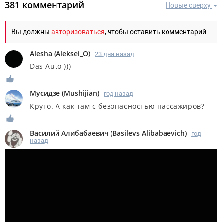
381 комментарий
Новые сверху
Вы должны
авторизоваться
, чтобы оставить комментарий
Alesha
(
Aleksei_O
)
23 дня назад
Das Auto )))
Мусидзе
(
Mushijian
)
год назад
Круто. А как там с безопасностью пассажиров?
Василий Алибабаевич
(
Basilevs Alibabaevich
)
год
назад