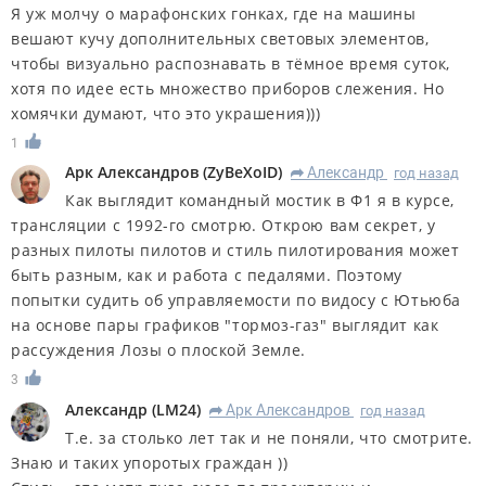
Я уж молчу о марафонских гонках, где на машины
вешают кучу дополнительных световых элементов,
чтобы визуально распознавать в тёмное время суток,
хотя по идее есть множество приборов слежения. Но
хомячки думают, что это украшения)))
1
Арк Александров
(
ZyBeXoID
)
Александр
год назад
R
Как выглядит командный мостик в Ф1 я в курсе,
трансляции с 1992-го смотрю. Открою вам секрет, у
разных пилоты пилотов и стиль пилотирования может
быть разным, как и работа с педалями. Поэтому
попытки судить об управляемости по видосу с Ютьюба
на основе пары графиков "тормоз-газ" выглядит как
рассуждения Лозы о плоской Земле.
3
Александр
(
LM24
)
Арк Александров
год назад
R
Т.е. за столько лет так и не поняли, что смотрите.
Знаю и таких упоротых граждан ))