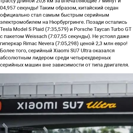
трассу длиной 20,8 км за впечатляющие 7 минут и
04,957 секунды! Таким образом, китайский седан
официально стал самым быстрым серийным
электромобилем на Нюрбургринге. Позади остались
Tesla Model S Plaid (7:35,579) и Porsche Taycan Turbo GT
с пакетом Weissach (7:07,55 секунды). Не устоял даже
гиперкар Rimac Nevera (7:05,298) ценой 2,3 млн евро!
Более того, серийный Xiaomi SU7 Ultra оказался
абсолютным лидером среди четырехдверных
серийных машин вне зависимости от типа двигателя.