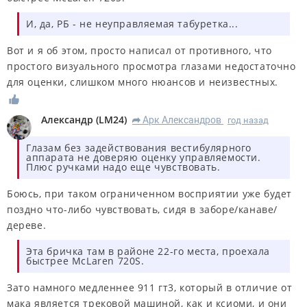
И, да, РБ - не неуправляемая табуретка...
Вот и я об этом, просто написал от противного, что
простого визуального просмотра глазами недостаточно
для оценки, слишком много нюансов и неизвестных.
Александр
(
LM24
)
Арк Александров
год назад
R
Глазам без задействования вестибулярного
аппарата не доверяю оценку управляемости.
Плюс ручками надо еще чувствовать.
Боюсь, при таком ограниченном восприятии уже будет
поздно что-либо чувствовать, сидя в заборе/канаве/
дереве.
Эта бричка там в районе 22-го места, проехала
быстрее McLaren 720S.
Зато намного медленнее 911 гт3, который в отличие от
мака является трековой машиной, как и ксиоми, и они