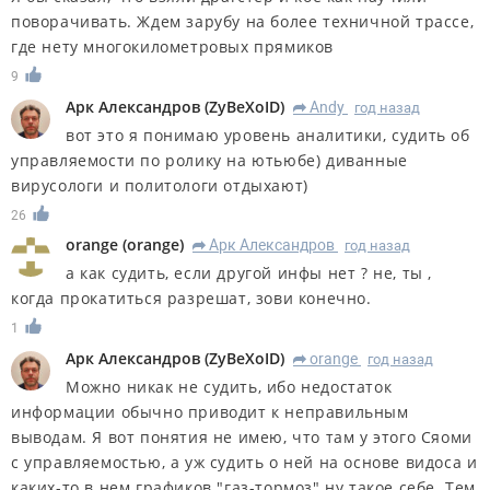
поворачивать. Ждем зарубу на более техничной трассе,
где нету многокилометровых прямиков
9
Арк Александров
(
ZyBeXoID
)
Andy
год назад
R
вот это я понимаю уровень аналитики, судить об
управляемости по ролику на ютьюбе) диванные
вирусологи и политологи отдыхают)
26
orange
(
orange
)
Арк Александров
год назад
R
а как судить, если другой инфы нет ? не, ты ,
когда прокатиться разрешат, зови конечно.
1
Арк Александров
(
ZyBeXoID
)
orange
год назад
R
Можно никак не судить, ибо недостаток
информации обычно приводит к неправильным
выводам. Я вот понятия не имею, что там у этого Сяоми
с управляемостью, а уж судить о ней на основе видоса и
каких-то в нем графиков "газ-тормоз" ну такое себе. Тем