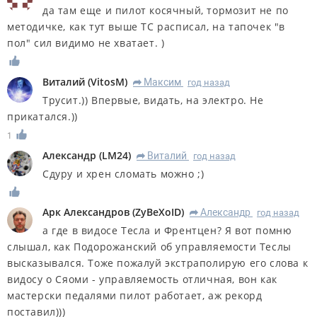
да там еще и пилот косячный, тормозит не по
методичке, как тут выше ТС расписал, на тапочек "в
пол" сил видимо не хватает. )
Виталий
(
VitosM
)
Максим
год назад
R
Трусит.)) Впервые, видать, на электро. Не
прикатался.))
1
Александр
(
LM24
)
Виталий
год назад
R
Сдуру и хрен сломать можно ;)
Арк Александров
(
ZyBeXoID
)
Александр
год назад
R
а где в видосе Тесла и Френтцен? Я вот помню
слышал, как Подорожанский об управляемости Теслы
высказывался. Тоже пожалуй экстраполирую его слова к
видосу о Сяоми - управляемость отличная, вон как
мастерски педалями пилот работает, аж рекорд
поставил)))