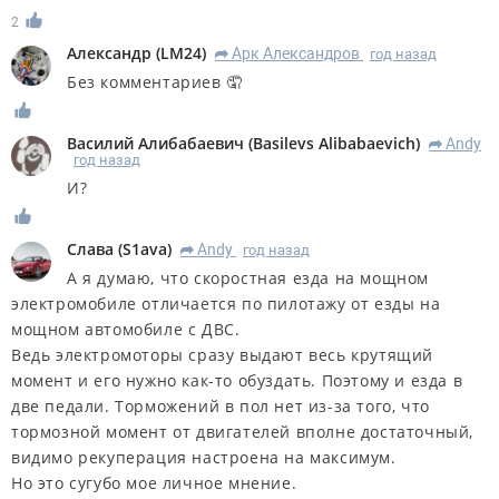
2
Александр
(
LM24
)
Арк Александров
год назад
R
Без комментариев 🤦
Василий Алибабаевич
(
Basilevs Alibabaevich
)
Andy
R
год назад
И?
Слава
(
S1ava
)
Andy
год назад
R
А я думаю, что скоростная езда на мощном
электромобиле отличается по пилотажу от езды на
мощном автомобиле с ДВС.
Ведь электромоторы сразу выдают весь крутящий
момент и его нужно как-то обуздать. Поэтому и езда в
две педали. Торможений в пол нет из-за того, что
тормозной момент от двигателей вполне достаточный,
видимо рекуперация настроена на максимум.
Но это сугубо мое личное мнение.