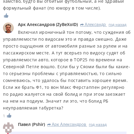
хамство, будто вы отбитый футбольный, а не здравый
формульный фанат (по юмору в том числе).
Арк Александров
(
ZyBeXoID
)
Александр
год назад
R
Включил ироничный тон потому, что суждения об
управляемости по видосам это и правда смешно. Даже
просто ощущения от автомобиля разные за рулем и на
пассажирском месте. А тут всерьез по видосу судят об
управляемости авто, которое в TOP25 по времени на
Северной Петле вошло. Если бы у Сяоми были бы какие-
то серьезны проблемы с управляемостью, то сильно
сомневаюсь, что удалось бы поставить хорошее время.
Если же брать Ф1, то вон Макс Ферстаппен регулярно
по радио жалуется на свой болид и при этом заезжает
на нем на подиум. Значит ли это, что болид РБ
неуправляемая табуретка?
1
Павел
(
Pshir
)
Арк Александров
год назад
R