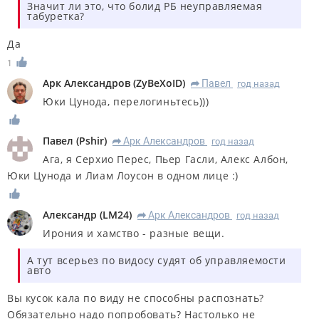
Значит ли это, что болид РБ неуправляемая
табуретка?
Да
1
Арк Александров
(
ZyBeXoID
)
Павел
год назад
R
Юки Цунода, перелогиньтесь)))
Павел
(
Pshir
)
Арк Александров
год назад
R
Ага, я Серхио Перес, Пьер Гасли, Алекс Албон,
Юки Цунода и Лиам Лоусон в одном лице :)
Александр
(
LM24
)
Арк Александров
год назад
R
Ирония и хамство - разные вещи.
А тут всерьез по видосу судят об управляемости
авто
Вы кусок кала по виду не способны распознать?
Обязательно надо попробовать? Настолько не