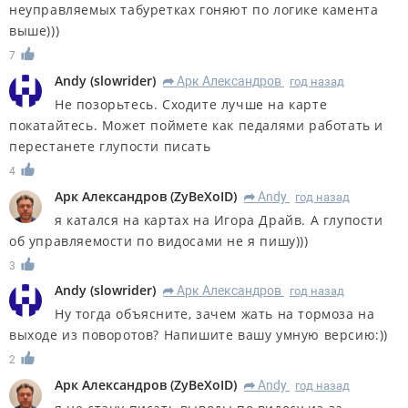
неуправляемых табуретках гоняют по логике камента
выше)))
7
Andy
(
slowrider
)
Арк Александров
год назад
R
Не позорьтесь. Сходите лучше на карте
покатайтесь. Может поймете как педалями работать и
перестанете глупости писать
4
Арк Александров
(
ZyBeXoID
)
Andy
год назад
R
я катался на картах на Игора Драйв. А глупости
об управляемости по видосами не я пишу)))
3
Andy
(
slowrider
)
Арк Александров
год назад
R
Ну тогда объясните, зачем жать на тормоза на
выходе из поворотов? Напишите вашу умную версию:))
2
Арк Александров
(
ZyBeXoID
)
Andy
год назад
R