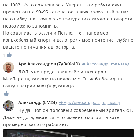
на 100? Чё-то сомневаюсь. Уверен, там ребята едут
процентов на 90-95 зацепа, оставляя крохотный запас
на ошибку, т.к. точную конфигурацию каждого поворота
невозможно запомнить.
Но сравнивать ралли и Петлю, т.е., например,
конькобежный спорт и велотрек - моё почтение глубине
вашего понимания автоспорта.
1
Арк Александров
(
ZyBeXoID
)
Александр
год назад
R
ЛОЛ! уже представил себе инженеров
МакЛарена, как они по видосам с Ютьюба болид на
гонку настраивают))) рукалицо
Александр
(
LM24
)
Арк Александров
год назад
R
Ну да. Вот он попсовый современный зритель ф1.
Даже не догадывается, что именно смотрит и хоть
примерно, как это работает.