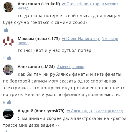
Александр
(
strukoff
)
Стелс Навигатор
3 месяца
R
назад
тогда нюра потеряет свой смысл, да и немцам
буде скучно гоняться с самими собой)
Максим
(
maxxx-173
)
Стелс Навигатор
3 месяца
R
назад
точно! ) вот и у нас футбол попер
1
Александр
(
LM24
)
3 месяца назад
Как бы там ни рубились фанаты и антифанаты,
по бортовой записи могу сказать одно: спортивная
электричка - это по-прежнему противоестественное тс
на треке. Ужасный ужас по физике и управляемости.
6
Андрей
(
Andreymsk79
)
Александр
3 месяца назад
R
С машинами скорее да, а электрокары на крытой
трассе мне даже зашел;-)