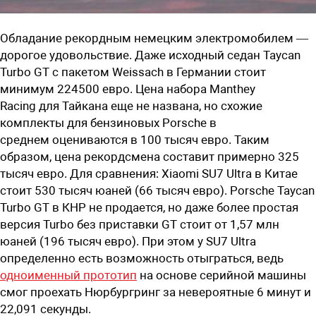
Обладание рекордным немецким электромобилем —
дорогое удовольствие. Даже исходный седан Taycan
Turbo GT с пакетом Weissach в Германии стоит
минимум 224500 евро. Цена набора
Manthey
Racing
для Тайкана
еще не названа
, но схожие
комплекты для бензиновых
Porsche
в
среднем
оцениваются в 100 тысяч евро. Таким
образом, цена рекордсмена составит примерно 325
тысяч евро.
Для сравнения:
Xiaomi SU7 Ultra в Китае
стоит 530 тысяч юаней (66 тысяч евро). Porsche Taycan
Turbo GT в КНР не продается, но даже более простая
версия Turbo без приставки GT стоит от 1,57 млн
юаней (196 тысяч евро). При этом у SU7 Ultra
определенно есть возможность отыграться, ведь
одноименный прототип
на основе серийной машины
смог проехать Нюрбургринг за невероятные 6 минут и
22,091 секунды.