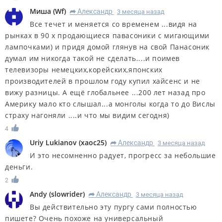
Миша
(
Wf
)
Александр
3 месяца назад
R
Все течет и меняется со временем ...видя на
рынках в 90 х продающиеся павасоники с мигающими
лампочками) и придя домой глянув на свой Панасоник
думал им никогда такой не сделать....и поимев
телевизоры немецких,корейских,японских
производителей в прошлом году купил хайсенс и не
вижу разницы. А ещё глобальнее ...200 лет назад про
Америку мало кто слышал...а монголы когда то до Вислы
страху нагоняли ....и что мы видим сегодня)
4
Uriy Lukianov
(
xaoc25
)
Александр
3 месяца назад
R
И это несомненно радует, прогресс за небольшие
деньги.
2
Andy
(
slowrider
)
Александр
3 месяца назад
R
Вы действительно эту пургу сами полностью
пишете? Очень похоже на универсальный