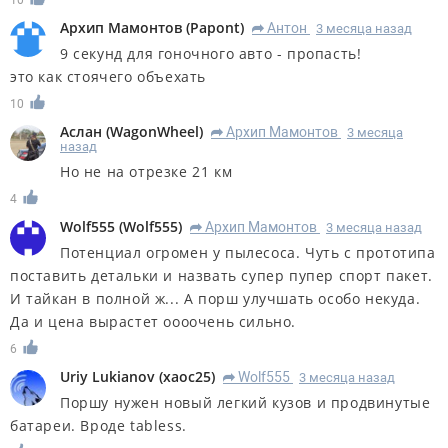
10
Архип Мамонтов
(
Papont
)
Антон
3 месяца назад
R
9 секунд для гоночного авто - пропасть!
это как стоячего объехать
10
Аслан
(
WagonWheel
)
Архип Мамонтов
3 месяца
R
назад
Но не на отрезке 21 км
4
Wolf555
(
Wolf555
)
Архип Мамонтов
3 месяца назад
R
Потенциал огромен у пылесоса. Чуть с прототипа
поставить детальки и назвать супер пупер спорт пакет.
И тайкан в полной ж... А порш улучшать особо некуда.
Да и цена вырастет оооочень сильно.
6
Uriy Lukianov
(
xaoc25
)
Wolf555
3 месяца назад
R
Поршу нужен новый легкий кузов и продвинутые
батареи. Вроде tabless.