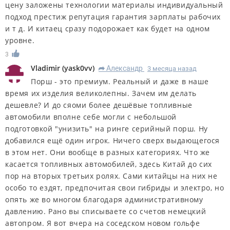
цену заложены технологии материалы индивидуальный
подход престиж репутация гарантия зарплаты рабочих
и т д. И китаец сразу подорожает как будет на одном
уровне.
3
Vladimir
(
yask0vv
)
Александр
3 месяца назад
R
Порш - это премиум. Реальный и даже в наше
время их изделия великолепны. Зачем им делать
дешевле? И до сяоми более дешёвые топливные
автомобили вполне себе могли с небольшой
подготовкой "унизить" на ринге серийный порш. Ну
добавился ещё один игрок. Ничего сверх выдающегося
в этом нет. Они вообще в разных категориях. Что же
касается топливных автомобилей, здесь Китай до сих
пор на вторых третьих ролях. Сами китайцы на них не
особо то ездят, предпочитая свои гибриды и электро, но
опять же во многом благодаря административному
давлению. Рано вы списываете со счетов немецкий
автопром. Я вот вчера на соседском новом гольфе