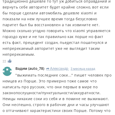
традиционно дешевле то тут уж добиться оправданий и
вернуть себе авторитет будет крайне сложно, вот если
бы порше сделали автомобиль дешевле xiaomi и
показали на нем лучшее время тогда безусловно
паритет был бы восстановлен а так извините нет.
Можно сколько угодно говорить что xiaomi управляется
гораздо хуже и не так правильно как порше но факт
есть факт, прецедент создан, пьедестал пошатнулся и
непререкаемый авторитет уже не выглядит таким
непререкаемым.
22
Вадим
(
auto_78
)
Александр
3 месяца назад
R
"выжимать последние соки..." пишет человек про
немцев из Порше. Это примерно тоже самое что
написать про русских, что они первые в мире по
законопослушности/пунктуальности/аккуратности.
Немцы никакие соки из себя и в помине не выжимают.
Они неспешно, строго в рабочие дни и часы улучшают
о оттачивают характеристики своих Порше. Потому что