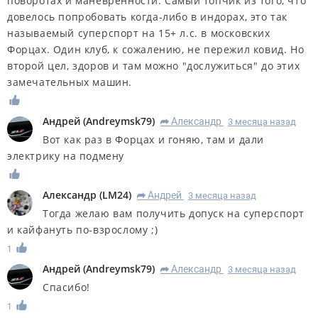
поворотах и манёвренности. Самый топчик из того, что
довелось попробовать когда-либо в индорах, это так
называемый суперспорт на 15+ л.с. в московских
Форцах. Один клуб, к сожалению, не пережил ковид. Но
второй цел, здоров и там можно "дослужиться" до этих
замечательных машин.
Андрей
(
Andreymsk79
)
Александр
3 месяца назад
R
Вот как раз в Форцах и гоняю, там и дали
электрику на подмену
Александр
(
LM24
)
Андрей
3 месяца назад
R
Тогда желаю вам получить допуск на суперспорт
и кайфануть по-взрослому ;)
1
Андрей
(
Andreymsk79
)
Александр
3 месяца назад
R
Спасибо!
1