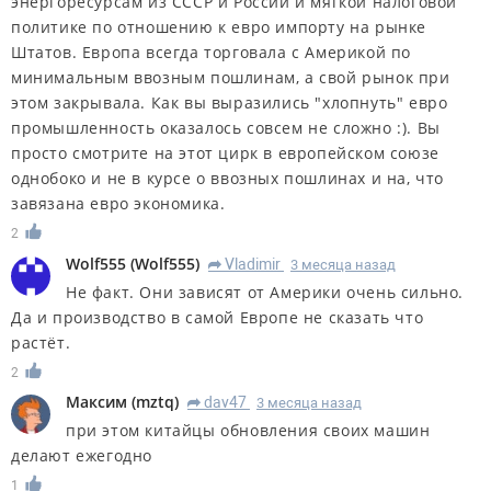
энергоресурсам из СССР и России и мягкой налоговой
политике по отношению к евро импорту на рынке
Штатов. Европа всегда торговала с Америкой по
минимальным ввозным пошлинам, а свой рынок при
этом закрывала. Как вы выразились "хлопнуть" евро
промышленность оказалось совсем не сложно :). Вы
просто смотрите на этот цирк в европейском союзе
однобоко и не в курсе о ввозных пошлинах и на, что
завязана евро экономика.
2
Wolf555
(
Wolf555
)
Vladimir
3 месяца назад
R
Не факт. Они зависят от Америки очень сильно.
Да и производство в самой Европе не сказать что
растёт.
2
Максим
(
mztq
)
dav47
3 месяца назад
R
при этом китайцы обновления своих машин
делают ежегодно
1