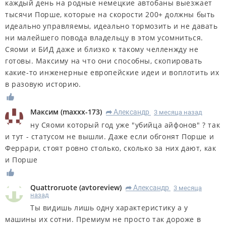
каждый день на родные немецкие автобаны выезжает
тысячи Порше, которые на скорости 200+ должны быть
идеально управляемы, идеально тормозить и не давать
ни малейшего повода владельцу в этом усомниться.
Сяоми и БИД даже и близко к такому челленжду не
готовы. Максиму на что они способны, скопировать
какие-то инженерные европейские идеи и воплотить их
в разовую историю.
Максим
(
maxxx-173
)
Александр
3 месяца назад
R
ну Сяоми который год уже "убийца айфонов" ? так
и тут - статусом не вышли. Даже если обгонят Порше и
Феррари, стоят ровно столько, сколько за них дают, как
и Порше
Quattroruote
(
avtoreview
)
Александр
3 месяца
R
назад
Ты видишь лишь одну характеристику а у
машины их сотни. Премиум не просто так дороже в