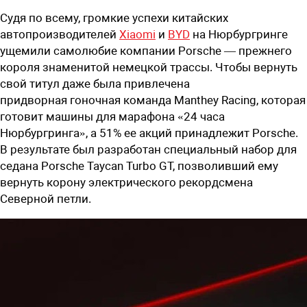
Судя по всему, громкие успехи китайских
автопроизводителей
Xiaomi
и
BYD
на
Нюрбургринг
е
ущемили самолюбие компании Porsche
—
прежнего
короля знаменитой немецкой трассы. Чтобы вернуть
свой титул даже была привлечена
придворная
гоночная команда
Manthey Racing, которая
готовит машины для марафона «24 часа
Нюрбургринга», а 51% ее акций принадлежит Porsche.
В результате был разработан специальный набор для
седана Porsche Taycan Turbo GT, позволивший ему
вернуть корону электрического рекордсмена
Северной петли.