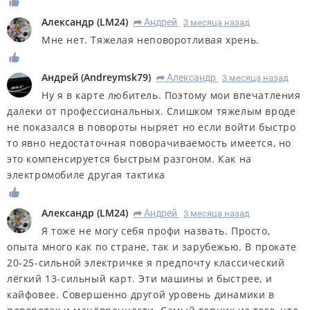
Александр
(
LM24
)
Андрей
3 месяца назад
R
Мне нет. Тяжелая неповоротливая хрень.
Андрей
(
Andreymsk79
)
Александр
3 месяца назад
R
Ну я в карте любитель. Поэтому мои впечатления
далеки от профессиональных. Слишком тяжелым вроде
не показался в повороты ныряет но если войти быстро
то явно недостаточная поворачиваемость имеется, но
это компенсируется быстрым разгоном. Как на
электромобиле другая тактика
Александр
(
LM24
)
Андрей
3 месяца назад
R
Я тоже не могу себя профи назвать. Просто,
опыта много как по стране, так и зарубежью. В прокате
20-25-сильной электричке я предпочту классический
лёгкий 13-сильный карт. Эти машины и быстрее, и
кайфовее. Совершенно другой уровень динамики в