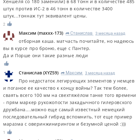
Хеншеля со 180 заменили) в 68 тонн и в количестве 485
штук против ИС-2 в 46 тонн в количестве 3400
штук...тоннаж тут эквивалент цены.
2
Максим
(
maxxx-173
)
Станислав
3 месяца назад
R
отборная каша. матчасть почитайте, но надеюсь
вы в курсе про броню, еще с Пантер.
Да и Порше они такие разные люди
Станислав
(
XYZ59
)
Максим
3 месяца назад
R
Про недостаток легирующих элементов у немцев
и поганое ее качество к концу войны? Так тем более,
сваять всего 100 мм на свехтяжёлом танке того времени
- прям маркер рукожопости закадычного гилеровского
дружбана....можно еще самый известный немецкий
последовательный гибрид вспомнить, тот еще пример
маразма с оверинжинирингом и безумной ценой :)))
1