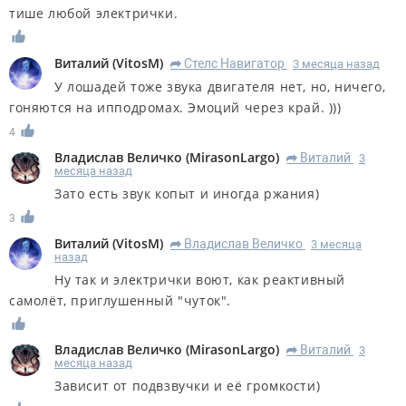
тише любой электрички.
Виталий
(
VitosM
)
Стелс Навигатор
3 месяца назад
R
У лошадей тоже звука двигателя нет, но, ничего,
гоняются на ипподромах. Эмоций через край. )))
4
Владислав Величко
(
MirasonLargo
)
Виталий
3
R
месяца назад
Зато есть звук копыт и иногда ржания)
3
Виталий
(
VitosM
)
Владислав Величко
3 месяца
R
назад
Ну так и электрички воют, как реактивный
самолёт, приглушенный "чуток".
Владислав Величко
(
MirasonLargo
)
Виталий
3
R
месяца назад
Зависит от подвзвучки и её громкости)