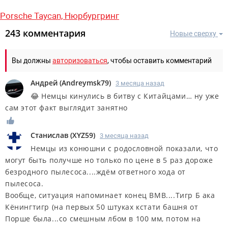
Porsche Taycan,
Нюрбургринг
243 комментария
Новые сверху
Вы должны
авторизоваться
, чтобы оставить комментарий
Андрей
(
Andreymsk79
)
3 месяца назад
😂 Немцы кинулись в битву с Китайцами… ну уже
сам этот факт выглядит занятно
Станислав
(
XYZ59
)
3 месяца назад
Немцы из конюшни с родословной показали, что
могут быть получше но только по цене в 5 раз дороже
безродного пылесоса....ждём ответного хода от
пылесоса.
Вообще, ситуация напоминает конец ВМВ....Тигр Б ака
Кёнингтигр (на первых 50 штуках кстати башня от
Порше была...со смешным лбом в 100 мм, потом на