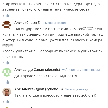
"Торжественный комплект" Остапа Бендера, где надо
заменить только ключевые тематические слова
5
Алекс
(
ChaserZ
)
3 месяца назад
Пакет дороже чем весь сяоми и -9 сек🤣🤣🤣 лень
искать, и так смешно, но там поди еще вварной каркас,
с которым в салоне помещается полчеловека и камера
🤣🤣🤣
Хотели уничтожить безродных выскочек, а уничтожили
свои штаны
7
Александр Савин
(
alexmix
)
Алекс
3 месяца назад
R
Да, каркас через стекла виднеется.
5
Арк Александров
(
ZyBeXoID
)
3 месяца назад
Так, а это уже пылесос или еще автомобиль?)))
5