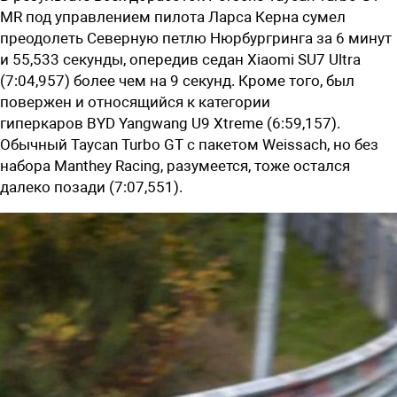
MR
под управлением пилота Ларса Керна сумел
преодолеть Северную петлю
Нюрбургринга
за 6 минут
и 55,533 секунды, опередив
седан
Xiaomi SU7 Ultra
(7:04,957) более чем на 9 секунд. Кроме того, был
повержен и относящийся к категории
гиперкаров
BYD
Yangwang U9 Xtreme (6:59,157).
Обычный Taycan Turbo GT с пакетом Weissach, но без
набора
Manthey Racing
, разумеется, тоже остался
далеко позади (7:07,551).