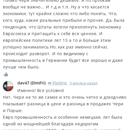
только чери значительно дешевле. А по пробкам
вообще не важно... И т.д и т.п. Ну а что касается
экономики, тут крайне сложно что либо понять. Что,
кого, куда, какие реальные прибыли и прочее. Да, была
тенденция, что Штаты хотели прихлопнуть экономику
Евросоюза и притащить к себе все ценное. И
европейские политики лет 15 а то и больше этим
успешно занимались.Но, как раз именно сейчас
происходит разворот. И по видимому с
промышленность в Германии будет все хорошо и даже
лучше чем было.
dav47
(
DimFri
)
Vladimir
3 месяца назад
R
Именно! Все условно!
Нет, Чери не то же самое и это очень четко и доходчиво
поазывает разница в цене и разница в продажех Чери
и Порше.
Евро промышленность и особенно немецкая, лет была
одной из мощнейшей благодаря недорогим