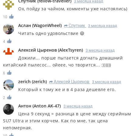
Спутник
(
fellow-traveller
)
3 месяца назад
Ох, пойду за чайком, комменты уже настоялись)
10
Аслан
(
WagonWheel
)
Спутник
3 месяца назад
R
Читать одно удовольствие 😄
4
Алексей Цыренов
(
AlexTsyren
)
3 месяца назад
Дожили... порше пытается догнать домашний
китайский пылесос... ойеее, чо творится... :))))))
6
zerich
(
zerich
)
Алексей Цыренов
3 месяца назад
R
Который к тому же и в 4 раза дешевле его.
2
Антон
(
Anton AK-47
)
3 месяца назад
Цена 9 секунд = разница в цене между серийным
SU7 Ultra и этим корчем. Как по мне, так цена
непомерная.