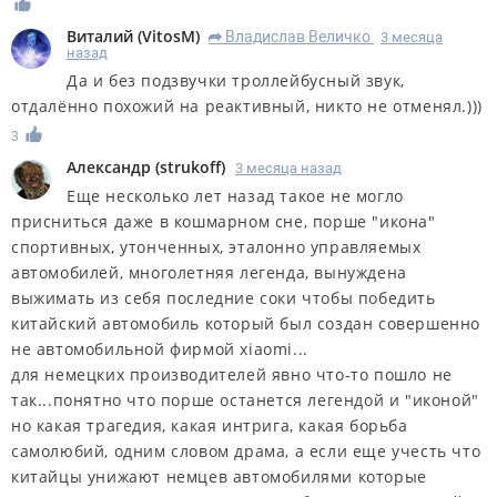
Виталий
(
VitosM
)
Владислав Величко
3 месяца
R
назад
Да и без подзвучки троллейбусный звук,
отдалённо похожий на реактивный, никто не отменял.)))
3
Александр
(
strukoff
)
3 месяца назад
Еще несколько лет назад такое не могло
присниться даже в кошмарном сне, порше "икона"
спортивных, утонченных, эталонно управляемых
автомобилей, многолетняя легенда, вынуждена
выжимать из себя последние соки чтобы победить
китайский автомобиль который был создан совершенно
не автомобильной фирмой xiaomi...
для немецких производителей явно что-то пошло не
так...понятно что порше останется легендой и "иконой"
но какая трагедия, какая интрига, какая борьба
самолюбий, одним словом драма, а если еще учесть что
китайцы унижают немцев автомобилями которые