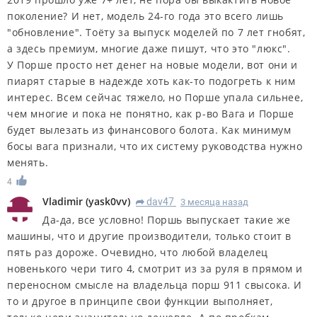
поколение? И нет, модель 24-го года это всего лишь
"обновление". Тоёту за выпуск моделей по 7 лет гнобят,
а здесь премиум, многие даже пишут, что это "люкс".
У Порше просто нет денег на новые модели, вот они и
пиарят старые в надежде хоть как-то подогреть к ним
интерес. Всем сейчас тяжело, но Порше упала сильнее,
чем многие и пока не понятно, как р-во Вага и Порше
будет вылезать из финансового болота. Как минимум
босы вага признали, что их систему руководства нужно
менять.
4
Vladimir
(
yask0vv
)
dav47
3 месяца назад
R
Да-да, все условно! Поршь выпускает такие же
машины, что и другие производители, только стоит в
пять раз дороже. Очевидно, что любой владелец
новенького чери тиго 4, смотрит из за руля в прямом и
переносном смысле на владельца порш 911 свысока. И
то и другое в принципе свои функции выполняет,