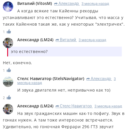
Виталий
(
VitosM
)
Александр
3 месяца назад
R
А когда всякие там Кайенны рекорды
устанавливают это естественно? Учитывая, что масса у
таких Кайеннов такая же, как у некоторых "электричек".
1
Александр
(
LM24
)
Виталий
3 месяца назад
R
это естественно?
Нет, конечно.
1
Стелс Навигатор
(
StelsNavigator
)
Александр
3
R
месяца назад
И звука двигателя нет, непривычно как то)
2
Александр
(
LM24
)
Стелс Навигатор
3 месяца назад
R
На звук гражданских машин как-то пофигу. Звук в
гонках нужен. А там тоже интересное встречается.
Удивительно, но гоночная Феррари 296 ГТ3 звучит