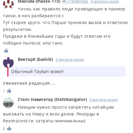
Максим
(
maxxx-173
)
Станислав
3 месяца назад
R
точно, как правило люди приводящие в пример
танки, в них разбираются )
Тут скорее круто, что Порше приняли вызов и ответили
результатом.
Продажи в ближайшие годы и будут ответом кто
победил пылесос или танк.
ВикторК
(
badvik
)
3 месяца назад
Обычный Taykan может
Уважаемая редакция....
7
Стелс Навигатор
(
StelsNavigator
)
3 месяца назад
Немцам нужно просто запретить китайцам
выезжать на Нюру и всех делов. Рекорды в
безопасности, затраты минимальны)
8