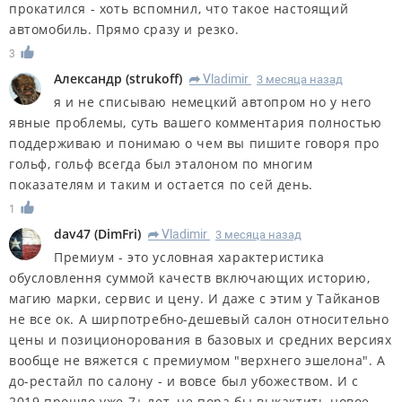
прокатился - хоть вспомнил, что такое настоящий
автомобиль. Прямо сразу и резко.
3
Александр
(
strukoff
)
Vladimir
3 месяца назад
R
я и не списываю немецкий автопром но у него
явные проблемы, суть вашего комментария полностью
поддерживаю и понимаю о чем вы пишите говоря про
гольф, гольф всегда был эталоном по многим
показателям и таким и остается по сей день.
1
dav47
(
DimFri
)
Vladimir
3 месяца назад
R
Премиум - это условная характеристика
обусловлення суммой качеств включающих историю,
магию марки, сервис и цену. И даже с этим у Тайканов
не все ок. А ширпотребно-дешевый салон относительно
цены и позиционорования в базовых и средних версиях
вообще не вяжется с премиумом "верхнего эшелона". А
до-рестайл по салону - и вовсе был убожеством. И с
2019 прошло уже 7+ лет, не пора бы выкактить новое