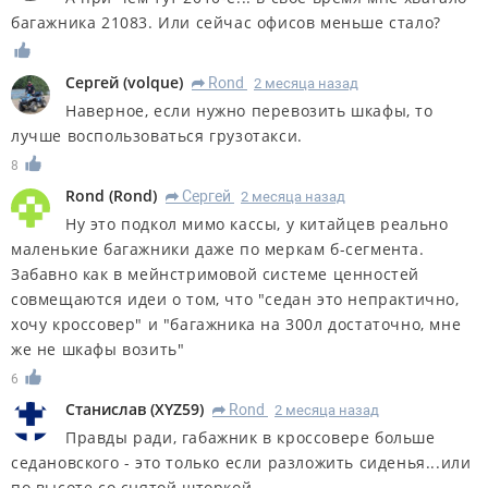
багажника 21083. Или сейчас офисов меньше стало?
Сергей
(
volque
)
Rond
2 месяца назад
R
Наверное, если нужно перевозить шкафы, то
лучше воспользоваться грузотакси.
8
Rond
(
Rond
)
Сергей
2 месяца назад
R
Ну это подкол мимо кассы, у китайцев реально
маленькие багажники даже по меркам б-сегмента.
Забавно как в мейнстримовой системе ценностей
совмещаются идеи о том, что "седан это непрактично,
хочу кроссовер" и "багажника на 300л достаточно, мне
же не шкафы возить"
6
Станислав
(
XYZ59
)
Rond
2 месяца назад
R
Правды ради, габажник в кроссовере больше
седановского - это только если разложить сиденья...или
по высоте со снятой шторкой....