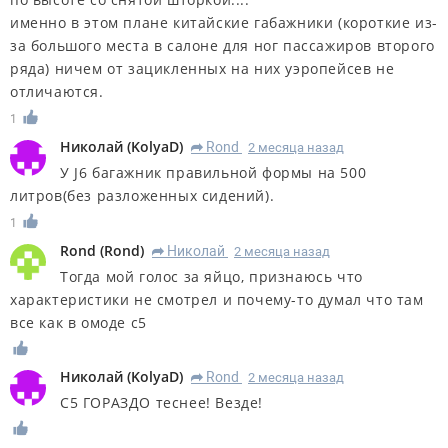
именно в этом плане китайские габажники (короткие из-
за большого места в салоне для ног пассажиров второго
ряда) ничем от зацикленных на них уэропейсев не
отличаются.
1
Николай
(
KolyaD
)
Rond
2 месяца назад
R
У J6 багажник правильной формы на 500
литров(без разложенных сидений).
1
Rond
(
Rond
)
Николай
2 месяца назад
R
Тогда мой голос за яйцо, признаюсь что
характеристики не смотрел и почему-то думал что там
все как в омоде c5
Николай
(
KolyaD
)
Rond
2 месяца назад
R
C5 ГОРАЗДО теснее! Везде!