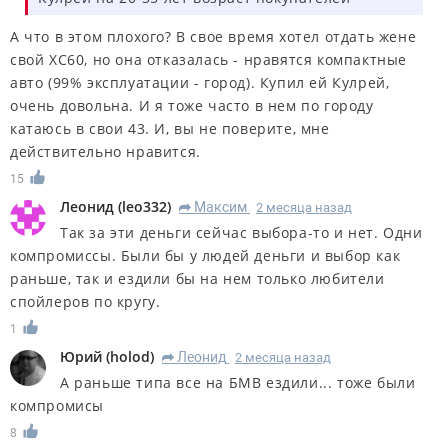
А что в этом плохого? В свое время хотел отдать жене
свой XC60, но она отказалась - нравятся компактные
авто (99% эксплуатации - город). Купил ей Кулрей,
очень довольна. И я тоже часто в нем по городу
катаюсь в свои 43. И, вы не поверите, мне
действительно нравится.
15
Леонид
(
leo332
)
Максим
2 месяца назад
R
Так за эти деньги сейчас выбора-то и нет. Одни
компромиссы. Были бы у людей деньги и выбор как
раньше, так и ездили бы на нем только любители
спойлеров по кругу.
1
Юрий
(
holod
)
Леонид
2 месяца назад
R
А раньше типа все на БМВ ездили... тоже были
компромисы
8