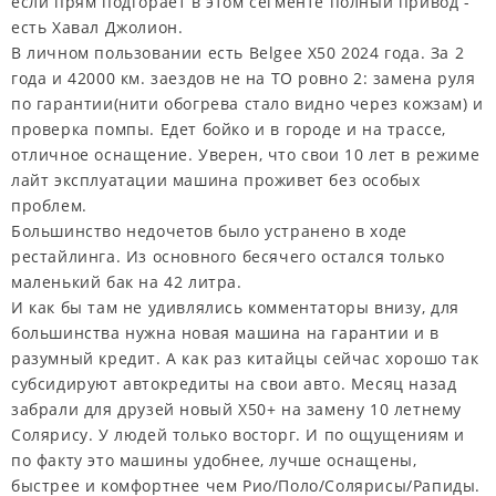
если прям подгорает в этом сегменте полный привод -
есть Хавал Джолион.
В личном пользовании есть Belgee X50 2024 года. За 2
года и 42000 км. заездов не на ТО ровно 2: замена руля
по гарантии(нити обогрева стало видно через кожзам) и
проверка помпы. Едет бойко и в городе и на трассе,
отличное оснащение. Уверен, что свои 10 лет в режиме
лайт эксплуатации машина проживет без особых
проблем.
Большинство недочетов было устранено в ходе
рестайлинга. Из основного бесячего остался только
маленький бак на 42 литра.
И как бы там не удивлялись комментаторы внизу, для
большинства нужна новая машина на гарантии и в
разумный кредит. А как раз китайцы сейчас хорошо так
субсидируют автокредиты на свои авто. Месяц назад
забрали для друзей новый X50+ на замену 10 летнему
Солярису. У людей только восторг. И по ощущениям и
по факту это машины удобнее, лучше оснащены,
быстрее и комфортнее чем Рио/Поло/Солярисы/Рапиды.