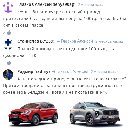
Глазков Алексей
(
lenya90ag
)
2 месяца назад
лучше бы они кулрею полный привод
прикрутили бы. Подняли бы цену на 100т.р и был бы бы
хит в своем классе.
2
Станислав
(
XYZ59
)
Глазков Алексей
2 месяца назад
R
Полный привод стоит подороже 100 тыщ....у
Джолиона - 150.
1
Радмир
(
radmy
)
Глазков Алексей
2 месяца назад
R
А на переднем приводе он не хит в своем классе?
Притом продажи ограничены полной загруженностью
конвейера БелДжи и квотами на поставки в РФ.