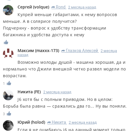
Сергей
(
volque
)
Rond
2 месяца назад
R
Кулрей меньше габаритами, к нему вопросов
меньше. А в солярисе получится?
Подчеркну - вопрос к удобству трансформации
багажника и удобства доступа к нему
Максим
(
maxxx-173
)
Глазков Алексей
2 месяца
R
назад
Возможно молоды душой - машина хорошая, да и
нормально что Джили внешкой четко развел модели по
возрастам.
1
Никита
(
FE
)
2 месяца назад
J6 хотя бы с полным приводом. Но в целом:
Борьба была равна — сражались два го... Ну вы поняли.
3
Юрий
(
holod
)
Никита
2 месяца назад
R
Если я не ошибаюсь j6 на данный момент только