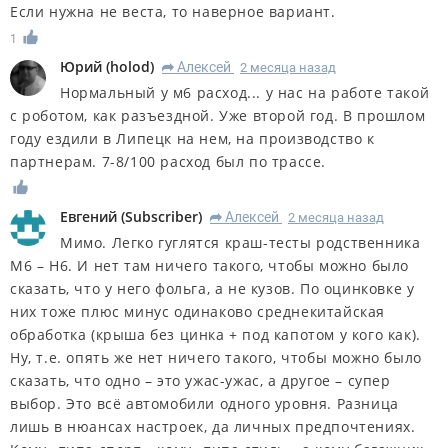
Если нужна не веста, то наверное вариант.
1
Юрий
(
holod
)
Алексей
2 месяца назад
R
Нормальный у м6 расход... у нас на работе такой
с роботом, как разъездной. Уже второй год. В прошлом
году ездили в Липецк на нем, на производство к
партнерам. 7-8/100 расход был по трассе.
Евгений
(
Subscriber
)
Алексей
2 месяца назад
R
Мимо. Легко гуглятся краш-тесты родственника
M6 – H6. И нет там ничего такого, чтобы можно было
сказать, что у него фольга, а не кузов. По оцинковке у
них тоже плюс минус одинаково среднекитайская
обработка (крыша без цинка + под капотом у кого как).
Ну, т.е. опять же нет ничего такого, чтобы можно было
сказать, что одно – это ужас-ужас, а другое – супер
выбор. Это всё автомобили одного уровня. Разница
лишь в нюансах настроек, да личных предпочтениях.