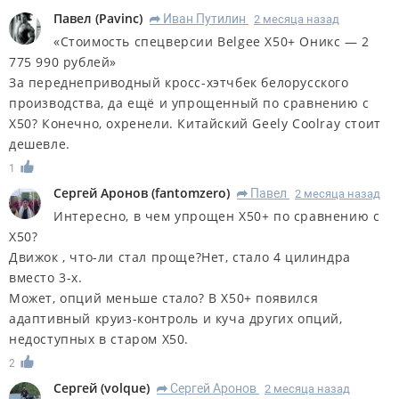
Павел
(
Pavinc
)
Иван Путилин
2 месяца назад
R
«Стоимость спецверсии Belgee X50+ Оникс — 2
775 990 рублей»
За переднеприводный кросс-хэтчбек белорусского
производства, да ещё и упрощенный по сравнению с
X50? Конечно, охренели. Китайский Geely Coolray стоит
дешевле.
1
Сергей Аронов
(
fantomzero
)
Павел
2 месяца назад
R
Интересно, в чем упрощен Х50+ по сравнению с
Х50?
Движок , что-ли стал проще?Нет, стало 4 цилиндра
вместо 3-х.
Может, опций меньше стало? В Х50+ появился
адаптивный круиз-контроль и куча других опций,
недоступных в старом Х50.
2
Сергей
(
volque
)
Сергей Аронов
2 месяца назад
R