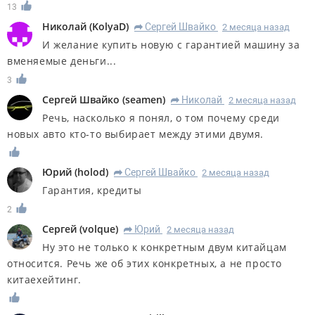
13
Николай
(
KolyaD
)
Сергей Швайко
2 месяца назад
R
И желание купить новую с гарантией машину за
вменяемые деньги...
3
Сергей Швайко
(
seamen
)
Николай
2 месяца назад
R
Речь, насколько я понял, о том почему среди
новых авто кто-то выбирает между этими двумя.
Юрий
(
holod
)
Сергей Швайко
2 месяца назад
R
Гарантия, кредиты
2
Сергей
(
volque
)
Юрий
2 месяца назад
R
Ну это не только к конкретным двум китайцам
относится. Речь же об этих конкретных, а не просто
китаехейтинг.