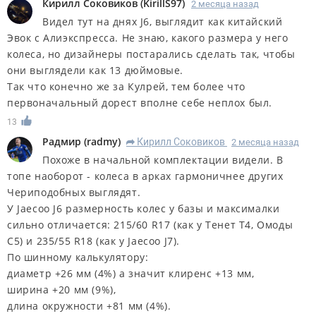
Кирилл Соковиков
(
KirillS97
)
2 месяца назад
Видел тут на днях J6, выглядит как китайский
Эвок с Алиэкспресса. Не знаю, какого размера у него
колеса, но дизайнеры постарались сделать так, чтобы
они выглядели как 13 дюймовые.
Так что конечно же за Кулрей, тем более что
первоначальный дорест вполне себе неплох был.
13
Радмир
(
radmy
)
Кирилл Соковиков
2 месяца назад
R
Похоже в начальной комплектации видели. В
топе наоборот - колеса в арках гармоничнее других
Чериподобных выглядят.
У Jaecoo J6 размерность колес у базы и максималки
сильно отличается: 215/60 R17 (как у Тенет Т4, Омоды
С5) и 235/55 R18 (как у Jaecoo J7).
По шинному калькулятору:
диаметр +26 мм (4%) а значит клиренс +13 мм,
ширина +20 мм (9%),
длина окружности +81 мм (4%).