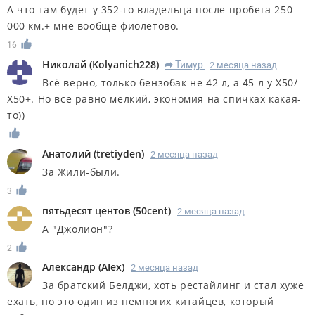
А что там будет у 352-го владельца после пробега 250
000 км.+ мне вообще фиолетово.
16
Николай
(
Kolyanich228
)
Тимур
2 месяца назад
R
Всё верно, только бензобак не 42 л, а 45 л у Х50/
Х50+. Но все равно мелкий, экономия на спичках какая-
то))
Анатолий
(
tretiyden
)
2 месяца назад
За Жили-были.
3
пятьдесят центов
(
50cent
)
2 месяца назад
А "Джолион"?
2
Александр
(
AIex
)
2 месяца назад
За братский Белджи, хоть рестайлинг и стал хуже
ехать, но это один из немногих китайцев, который