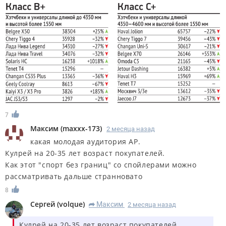
7
Максим
(
maxxx-173
)
2 месяца назад
какая молодая аудитория АР.
Кулрей на 20-35 лет возраст покупателей.
Как этот "спорт без границ" со спойлерами можно
рассматривать дальше странновато
8
Сергей
(
volque
)
Максим
2 месяца назад
R
Кулрей на 20-35 лет возраст покупателей