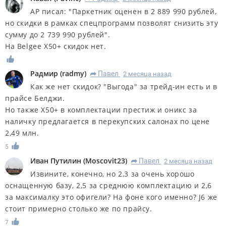
АР писал: "Паркетник оценен в 2 889 990 рублей,
но скидки в рамках спецпрограмм позволят снизить эту
сумму до 2 739 990 рублей".
На Belgee X50+ скидок нет.
Радмир
(
radmy
)
Павел
2 месяца назад
R
Как же нет скидок? "Выгода" за трейд-ин есть и в
прайсе Белджи.
Но также Х50+ в комплектации престиж и оникс за
наличку предлагается в перекупских салонах по цене
2,49 млн.
5
Иван Путилин
(
Moscovit23
)
Павел
2 месяца назад
R
Извините, конечно, но 2,3 за очень хорошо
оснащенную базу, 2,5 за среднюю комплектацию и 2,6
за максималку это офигели? На фоне кого именно? J6 же
стоит примерно столько же по прайсу.
7