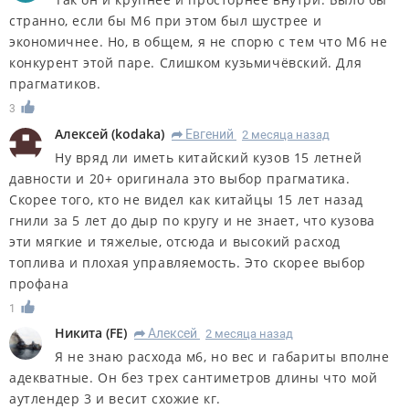
странно, если бы М6 при этом был шустрее и
экономичнее. Но, в общем, я не спорю с тем что М6 не
конкурент этой паре. Слишком кузьмичёвский. Для
прагматиков.
3
Алексей
(
kodaka
)
Евгений
2 месяца назад
R
Ну вряд ли иметь китайский кузов 15 летней
давности и 20+ оригинала это выбор прагматика.
Скорее того, кто не видел как китайцы 15 лет назад
гнили за 5 лет до дыр по кругу и не знает, что кузова
эти мягкие и тяжелые, отсюда и высокий расход
топлива и плохая управляемость. Это скорее выбор
профана
1
Никита
(
FE
)
Алексей
2 месяца назад
R
Я не знаю расхода м6, но вес и габариты вполне
адекватные. Он без трех сантиметров длины что мой
аутлендер 3 и весит схожие кг.