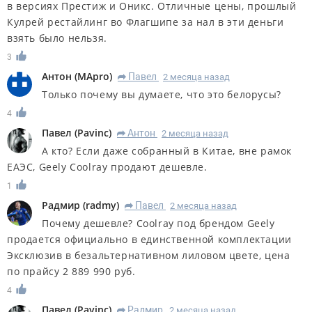
в версиях Престиж и Оникс. Отличные цены, прошлый
Кулрей рестайлинг во Флагшипе за нал в эти деньги
взять было нельзя.
3
Антон
(
MApro
)
Павел
2 месяца назад
R
Только почему вы думаете, что это белорусы?
4
Павел
(
Pavinc
)
Антон
2 месяца назад
R
А кто? Если даже собранный в Китае, вне рамок
ЕАЭС, Geely Coolray продают дешевле.
1
Радмир
(
radmy
)
Павел
2 месяца назад
R
Почему дешевле? Coolray под брендом Geely
продается официально в единственной комплектации
Эксклюзив в безальтернативном лиловом цвете, цена
по прайсу 2 889 990 руб.
4
Павел
(
Pavinc
)
Радмир
2 месяца назад
R