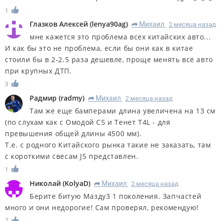
1
Глазков Алексей
(
lenya90ag
)
Михаил
2 месяца назад
R
мне кажется это проблема всех китайских авто...
И как бы это не проблема, если бы они как в китае
стоили бы в 2-2.5 раза дешевле, проще менять всё авто
при крупных ДТП.
3
Радмир
(
radmy
)
Михаил
2 месяца назад
R
Там же еще бамперами длина увеличена на 13 см
(по слухам как с Омодой С5 и Тенет Т4L - для
превышения общей длины 4500 мм).
Т.е. с родного Китайского рынка такие не заказать, там
с короткими свесам J5 представлен.
1
Николай
(
KolyaD
)
Михаил
2 месяца назад
R
Берите битую Мазду3 1 поколения. Запчастей
много и они недорогие! Сам проверял, рекомендую!
7