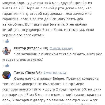
модели. Один у дилера за 4 млн, другой припёр из
Китая за 2,3. Первый с пеной у рта доказывал, что
гарантия и т.д, второй парировал - мол зачем мне
гарантия, если я за эти деньги могу взять два
автомобиля. Вот такая арифметика. Я не люблю
китайцев, но у дилера бы не брал. Нет смысла, если
хорошо всё просчитать.
1
Виктор
(
Dragon2000
)
2 месяца назад
Чот затянули с выпуском теста в печать. Интерес
угасает стремительно.)
1
Тимур
(
TimurArt
)
2 месяца назад
Однозначно в пользу Belgee. Поделки концерна
"Вишенка" доверия не вызывают. На примере
корпоративного Тигго 7 друга 2 года, пробег 50: на днях
лег вариатор(5 из 5 машин в компании), слазит краска с
арок, 7 заездов к дилеру по глюкам электроники. А уж