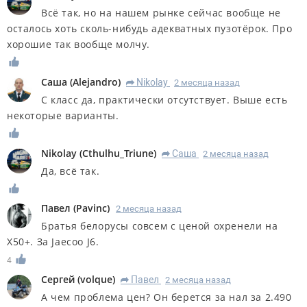
Всё так, но на нашем рынке сейчас вообще не
осталось хоть сколь-нибудь адекватных пузотёрок. Про
хорошие так вообще молчу.
Саша
(
Alejandro
)
Nikolay
2 месяца назад
R
С класс да, практически отсутствует. Выше есть
некоторые варианты.
Nikolay
(
Cthulhu_Triune
)
Саша
2 месяца назад
R
Да, всё так.
Павел
(
Pavinc
)
2 месяца назад
Братья белорусы совсем с ценой охренели на
X50+. За Jaecoo J6.
4
Сергей
(
volque
)
Павел
2 месяца назад
R
А чем проблема цен? Он берется за нал за 2.490