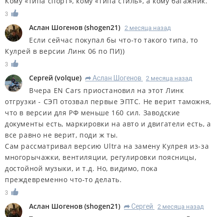
Кому «типа спорт», кому «типа стиль», а кому багажник.
3
Аслан Шогенов
(
shogen21
)
2 месяца назад
Если сейчас покупал бы что-то такого типа, то
Кулрей в версии Линк 06 по ПИ))
3
Сергей
(
volque
)
Аслан Шогенов
2 месяца назад
R
Вчера EN Cars приостановил на этот Линк
отгрузки - СЭП отозвал первые ЭПТС. Не верит таможня,
что в версии для РФ меньше 160 сил. Заводские
документы есть, маркировки на авто и двигатели есть, а
все равно не верит, поди ж ты.
Сам рассматривал версию Ultra на замену Кулрея из-за
многорычажки, вентиляции, регулировки поясницы,
достойной музыки, и т.д. Но, видимо, пока
преждевременно что-то делать.
3
Аслан Шогенов
(
shogen21
)
Сергей
2 месяца назад
R