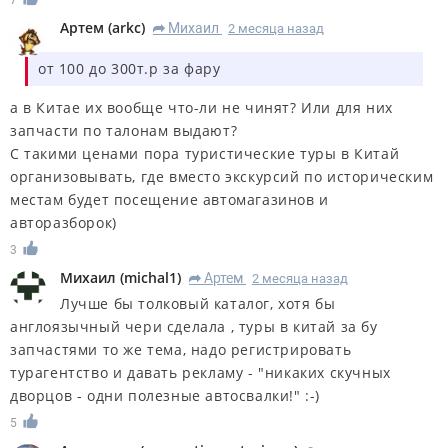
Артем
(
arkc
)
Михаил
2 месяца назад
R
от 100 до 300т.р за фару
а в Китае их вообще что-ли не чинят? Или для них
запчасти по талонам выдают?
С такими ценами пора туристические туры в Китай
организовывать, где вместо экскурсий по историческим
местам будет посещение автомагазинов и
авторазборок)
3
Михаил
(
michal1
)
Артем
2 месяца назад
R
Лучше бы толковый каталог, хотя бы
англоязычный чери сделала , туры в китай за бу
запчастями то же тема, надо регистрировать
турагентство и давать рекламу - "никаких скучных
дворцов - одни полезные автосвалки!" :-)
5