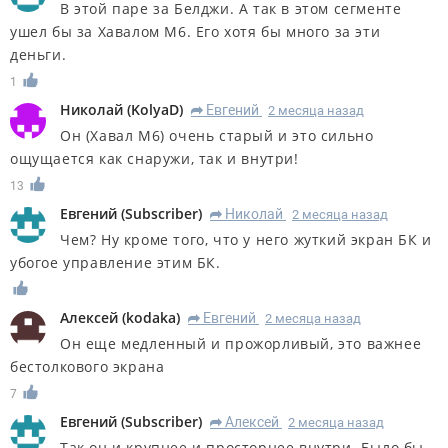
В этой паре за Белджи. А так в этом сегменте
ушел бы за Хавалом М6. Его хотя бы много за эти
деньги.
1
Николай
(
KolyaD
)
Евгений
2 месяца назад
R
Он (Хавал М6) очень старый и это сильно
ощущается как снаружи, так и внутри!
13
Евгений
(
Subscriber
)
Николай
2 месяца назад
R
Чем? Ну кроме того, что у него жуткий экран БК и
убогое управление этим БК.
Алексей
(
kodaka
)
Евгений
2 месяца назад
R
Он еще медленный и прожорливый, это важнее
бестолкового экрана
7
Евгений
(
Subscriber
)
Алексей
2 месяца назад
R
Так он и крупнее и просторнее внутри. Было бы