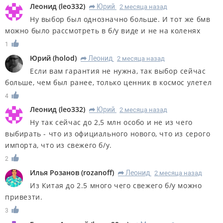
Леонид
(
leo332
)
Юрий
2 месяца назад
R
Ну выбор был однозначно больше. И тот же бмв
можно было рассмотреть в б/у виде и не на коленях
1
Юрий
(
holod
)
Леонид
2 месяца назад
R
Если вам гарантия не нужна, так выбор сейчас
больше, чем был ранее, только ценник в космос улетел
4
Леонид
(
leo332
)
Юрий
2 месяца назад
R
Ну так сейчас до 2,5 млн особо и не из чего
выбирать - что из официального нового, что из серого
импорта, что из свежего б/у.
2
Илья Розанов
(
rozanoff
)
Леонид
2 месяца назад
R
Из Китая до 2.5 много чего свежего б/у можно
привезти.
3