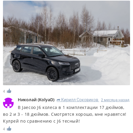
4
Николай
(
KolyaD
)
Кирилл Соковиков
2 месяца назад
R
В Jaecoo J6 колеса в 1 комплектации 17 дюймов,
во 2 и 3 - 18 дюймов. Смотрятся хорошо, мне нравятся!
Кулрей по сравнению с J6 тесный!
4