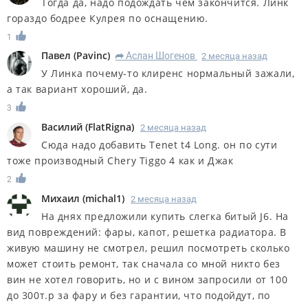
Тогда да, надо подождать чем закончится. Линк
гораздо бодрее Кулрея по оснащению.
1
Павел
(
Pavinc
)
Аслан Шогенов
2 месяца назад
R
У Линка почему-то клиренс нормальный зажали,
а так вариант хороший, да.
3
Василий
(
FlatRigna
)
2 месяца назад
Сюда надо добавить Tenet t4 Long. он по сути
тоже производный Chery Tiggo 4 как и Джак
2
Михаил
(
michal1
)
2 месяца назад
На днях предложили купить слегка битый J6. На
вид повреждений: фары, капот, решетка радиатора. В
живую машину не смотрел, решил посмотреть сколько
может стоить ремонт, так сначала со мной никто без
вин не хотел говорить, но и с вином запросили от 100
до 300т.р за фару и без гарантии, что подойдут, по