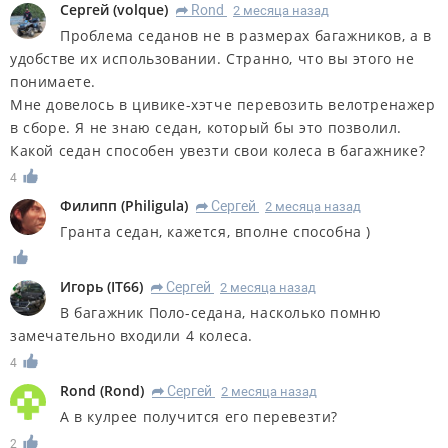
Сергей
(
volque
)
Rond
2 месяца назад
R
Проблема седанов не в размерах багажников, а в
удобстве их использовании. Странно, что вы этого не
понимаете.
Мне довелось в цивике-хэтче перевозить велотренажер
в сборе. Я не знаю седан, который бы это позволил.
Какой седан способен увезти свои колеса в багажнике?
4
Филипп
(
Philigula
)
Сергей
2 месяца назад
R
Гранта седан, кажется, вполне способна )
Игорь
(
IT66
)
Сергей
2 месяца назад
R
В багажник Поло-седана, насколько помню
замечательно входили 4 колеса.
4
Rond
(
Rond
)
Сергей
2 месяца назад
R
А в кулрее получится его перевезти?
2