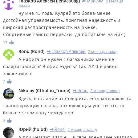
Глазков Алексей
(
lenya90ag
)
Максим
2 месяца
R
назад
ну мне 43 года. Кулрей это более-менее
достойная управляемость, понятная надежность и
широкая распространенность на рынке.
Спортивные свисто-перделки- да пофиг мне на них )
17
Rond
(
Rond
)
Глазков Алексей
2 месяца назад
R
А нафига он нужен с багажником меньше
солярисовского? В офис ездить? Так 2010-е давно
закончились
2
Nikolay
(
Cthulhu_Triune
)
Rond
2 месяца назад
R
Здесь, в отличие от Соляриса, есть хоть какая-то
трансформация салона, позволяющая увезти что-то
большее, чем пару чемоданов.
3
Юрий
(
holod
)
Rond
2 месяца назад
R
А при чем тут 2010-е... в свое время мне хватало