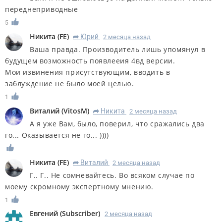
переднеприводные
5
Никита
(
FE
)
Юрий
2 месяца назад
R
Ваша правда. Производитель лишь упомянул в
будущем возможность появлееия 4вд версии.
Мои извинения присутствующим, вводить в
заблуждение не было моей целью.
1
Виталий
(
VitosM
)
Никита
2 месяца назад
R
А я уже Вам, было, поверил, что сражались два
го... Оказывается не го... ))))
Никита
(
FE
)
Виталий
2 месяца назад
R
Г.. Г.. Не сомневайтесь. Во всяком случае по
моему скромному экспертному мнению.
1
Евгений
(
Subscriber
)
2 месяца назад