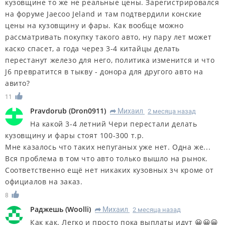
кузовщине то же не реальные цены. Зарегистрировался
на форуме Jaecoo Jeland и там подтвердили конские
цены на кузовщину и фары. Как вообще можно
рассматривать покупку такого авто, ну пару лет может
каско спасет, а года через 3-4 китайцы делать
перестанут железо для него, политика изменится и что
J6 превратится в тыкву - донора для другого авто на
авито?
11
Pravdorub
(
Dron0911
)
Михаил
2 месяца назад
R
На какой 3-4 летний Чери перестали делать
кузовщину и фары стоят 100-300 т.р.
Мне казалось что таких непуганых уже нет. Одна же...
Вся проблема в том что авто только вышло на рынок.
Соответственно ещё нет никаких кузовных зч кроме от
официалов на заказ.
8
Раджешь
(
Woolli
)
Михаил
2 месяца назад
R
Как как. Легко и просто пока выплаты идут 😀😀😀