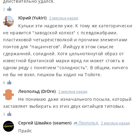
действительно удался.
2
Юрий
(
Yukiri
)
2 месяца назад
Кульки эти надоели уже. К тому же категорически
не нравится "заводской колхоз" с псевдожабрами,
пластиковой четырёхстволкой и прочими элементами
понтов для "пацанчегов". Йийцуу в этом смысле
сдержанней, солидней. Хотя цельнотянутой образ от
известной британской марки вряд ли может стоять в
одном ряду с понятием "солидность". В общем, ничего
не бы не взял, пешком бы ходил на Тойоте.
8
Леопольд
(
DrDre
)
2 месяца назад
Не понимаю даже изначального посыла, который
заставляет выбирать из этих двух китайцев типовых.
3
Сергей Швайко
(
seamen
)
Леопольд
2 месяца назад
R
Прайс