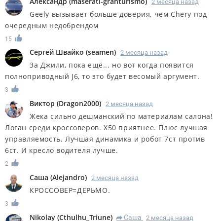
Александр
(
maserati-granturismo
)
2 месяца назад
Geely вызывает больше доверия, чем Chery под
очередным недобрендом
15
Сергей Швайко
(
seamen
)
2 месяца назад
За Джили, пока ещё... но вот когда появится
полноприводный J6, то это будет весомый аргумент.
3
Виктор
(
Dragon2000
)
2 месяца назад
Жека сильно дешманский по материалам салона!
Логан среди кроссоверов. Х50 приятнее. Плюс лучшая
управляемость. Лучшая динамика и робот 7ст против
6ст. И кресло водителя лучше.
2
Саша
(
Alejandro
)
2 месяца назад
КРОССОВЕР=ДЕРЬМО.
3
Nikolay
(
Cthulhu_Triune
)
Саша
2 месяца назад
R