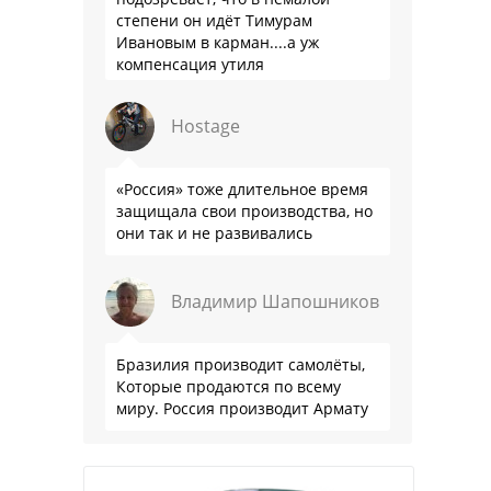
степени он идёт Тимурам
Ивановым в карман....а уж
компенсация утиля
производителям настолько мутна,
что прям эталон коррупции
Hostage
«Россия» тоже длительное время
защищала свои производства, но
они так и не развивались
Владимир Шапошников
Бразилия производит самолёты,
Которые продаются по всему
миру. Россия производит Армату