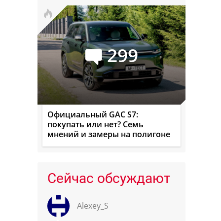
299
Официальный GAC S7:
покупать или нет? Семь
мнений и замеры на полигоне
Сейчас обсуждают
Alexey_S