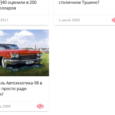
 FJ40 оценили в 200
столичном Тушино?
олларов
 2017
1 июля 2005
ль Автоэкзотика-98 в
 просто ради
и?
p
а 1998