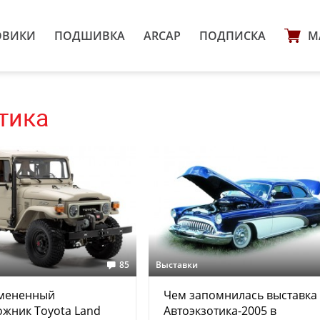
ОВИКИ
ПОДШИВКА
ARCAP
ПОДПИСКА
М
тика
85
Выставки
мененный
Чем запомнилась выставка
жник Toyota Land
Автоэкзотика-2005 в