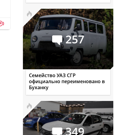
p
257
Семейство УАЗ СГР
официально переименовано в
Буханку
349