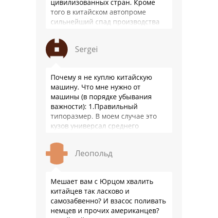
цивилизованных стран. Кроме
того в китайском автопроме
сильнейший спад производства
(более 20% по итогам года)и
почти все китайские
Sergei
производители работают …
Почему я не куплю китайскую
машину. Что мне нужно от
машины (в порядке убывания
важности): 1.Правильный
типоразмер. В моем случае это
кузов универсал среднего
размера. 2.Надежность. Хочется
быть уверенным, что она меня
Леопольд
везде довезет и …
Мешает вам с Юрцом хвалить
китайцев так ласково и
самозабвенно? И взасос поливать
немцев и прочих американцев?