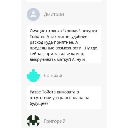
Дмитрий
Смущает только "кривая" покупка
Тойоты. А так мягче, удобнее,
расход куда приятнее. А
предельные возможности...Ну где
сейчас, при засилье камер,
выкручивать матку?) А, ну и
пресловутую ликвидность тоже не
забываем.
Санькья
Разве Тойота виновата в
отсутствии у страны плана на
будущее?
Григорий