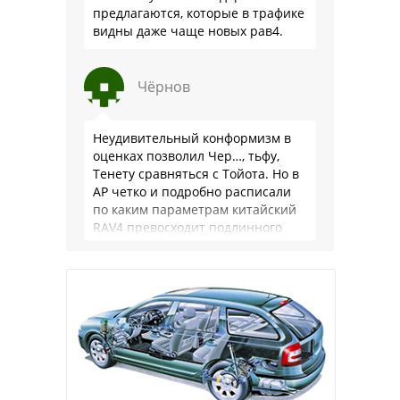
предлагаются, которые в трафике
видны даже чаще новых рав4.
Чёрнов
Неудивительный конформизм в
оценках позволил Чер…, тьфу,
Тенету сравняться с Тойота. Но в
АР четко и подробно расписали
по каким параметрам китайский
RAV4 превосходит подлинного
китайца: лучше и комфортнее
подвеска едет ровно и приятно …