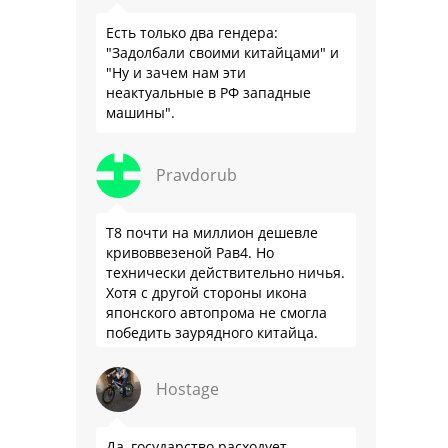
Есть только два гендера:
"Задолбали своими китайцами" и
"Ну и зачем нам эти
неактуальные в РФ западные
машины".
Pravdorub
Т8 почти на миллион дешевле
кривоввезеной Рав4. Но
технически действительно ничья.
Хотя с другой стороны икона
японского автопрома не смогла
победить заурядного китайца.
Hostage
Да, государство расходует