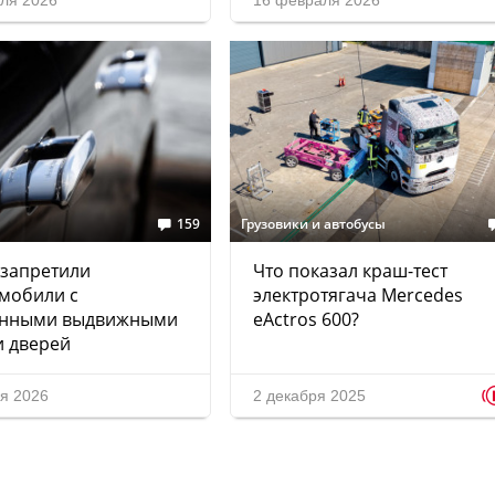
ля 2026
16 февраля 2026
159
Грузовики и автобусы
 запретили
Что показал краш-тест
мобили с
электротягача Mercedes
онными выдвижными
eActros 600?
и дверей
я 2026
2 декабря 2025