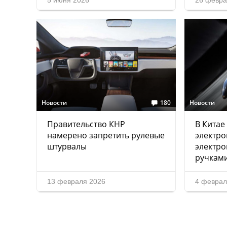
5 июня 2026
26 февра
Новости
180
Новости
Правительство КНР
В Китае
намерено запретить рулевые
электро
штурвалы
электр
ручкам
13 февраля 2026
4 феврал