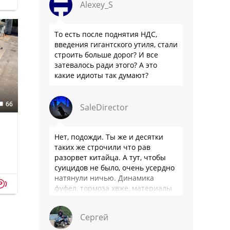
Alexey_S
То есть после поднятия НДС,
введения гигантского утиля, стали
строить больше дорог? И все
затевалось ради этого? А это
какие идиоты так думают?
66
SaleDirector
Нет, подожди. Ты же и десятки
таких же строчили что рав
разорвет китайца. А тут, чтобы
суицидов не было, очень усердно
натянули ничью. Динамика
p
фуфел, тормоза хвже, материалы
салона хуже. Не, …
Сергей