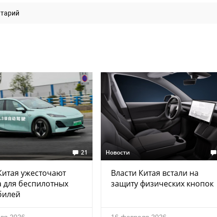
нтарий
21
Новости
Китая ужесточают
Власти Китая встали на
 для беспилотных
защиту физических кнопок
билей