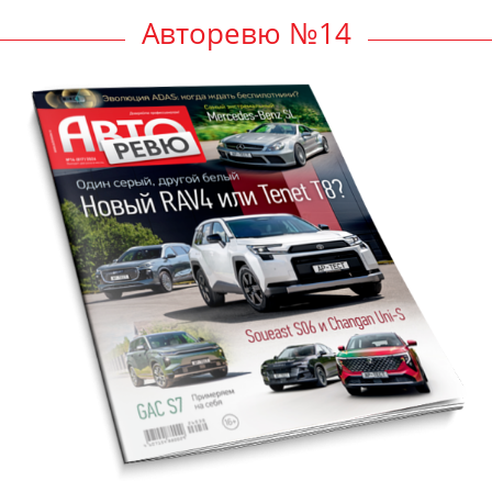
Авторевю №14