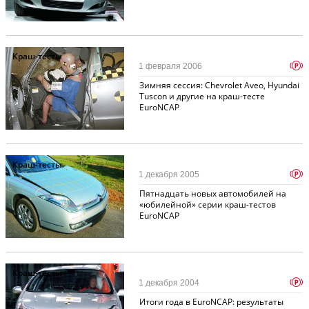
Краш-тесты
p
1 февраля 2006
Зимняя сессия: Chevrolet Aveo, Hyundai
Tuscon и другие на краш-тесте
EuroNCAP
Краш-тесты
p
1 декабря 2005
Пятнадцать новых автомобилей на
«юбилейной» серии краш-тестов
EuroNCAP
Краш-тесты
p
1 декабря 2004
Итоги года в EuroNCAP: результаты