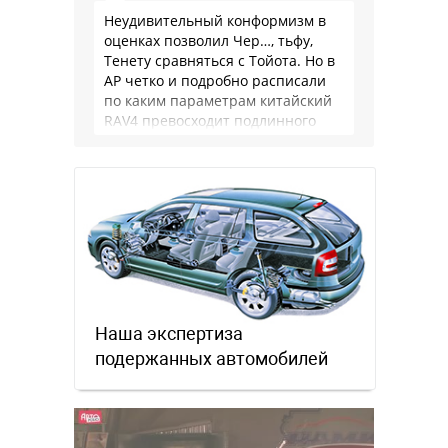
Неудивительный конформизм в
оценках позволил Чер…, тьфу,
Тенету сравняться с Тойота. Но в
АР четко и подробно расписали
по каким параметрам китайский
RAV4 превосходит подлинного
китайца: лучше и комфортнее
подвеска едет ровно и приятно …
Наша экспертиза
подержанных автомобилей