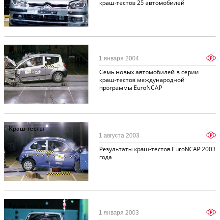
краш-тестов 25 автомобилей
Краш-тесты
p
1 января 2004
Cемь новых автомобилей в серии
краш-тестов международной
программы EuroNCAP
Краш-тесты
p
1 августа 2003
Результаты краш-тестов EuroNCAP 2003
года
Краш-тесты
p
1 января 2003