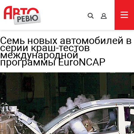
s
Cемь новых автомобилей в
серии краш-тестов
международной
программы EuroNCAP