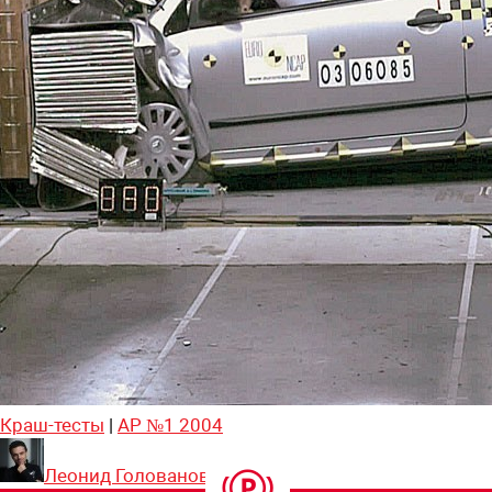
Краш-тесты
|
АР №1 2004
Леонид Голованов