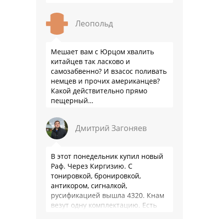
Леопольд
Мешает вам с Юрцом хвалить
китайцев так ласково и
самозабвенно? И взасос поливать
немцев и прочих американцев?
Какой действительно прямо
пещерный…
Дмитрий Загоняев
В этот понедельник купил новый
Раф. Через Киргизию. С
тонировкой, бронировкой,
антикором, сигналкой,
русификацией вышла 4320. Кнам
везут одну комплектацию. Есть
особенности - нет радио модуля