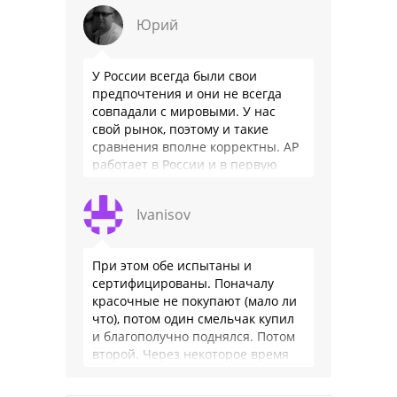
(т. е. только интернет радио), нет
Юрий
…
У России всегда были свои
предпочтения и они не всегда
совпадали с мировыми. У нас
свой рынок, поэтому и такие
сравнения вполне корректны. АР
работает в России и в первую
очередь для …
Ivanisov
При этом обе испытаны и
сертифицированы. Поначалу
красочные не покупают (мало ли
что), потом один смельчак купил
и благополучно поднялся. Потом
второй. Через некоторое время
цветных веревок становится
заметно много. Еще через …