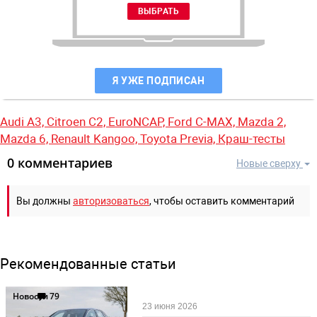
Я УЖЕ ПОДПИСАН
Audi A3,
Citroen C2,
EuroNCAP,
Ford C-MAX,
Mazda 2,
Mazda 6,
Renault Kangoo,
Toyota Previa,
Краш-тесты
0 комментариев
Новые сверху
Вы должны
авторизоваться
, чтобы оставить комментарий
Рекомендованные статьи
Новости
79
23 июня 2026