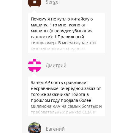
Sergei
производители работают …
Почему я не куплю китайскую
машину. Что мне нужно от
машины (в порядке убывания
важности): 1.Правильный
типоразмер. В моем случае это
кузов универсал среднего
размера. 2.Надежность. Хочется
быть уверенным, что она меня
Дмитрий
везде довезет и …
Зачем АР опять сравнивает
несравнимое, очередной заказ от
того же заказчика? Тойота в
прошлом году продала более
миллиона RAV на самых богатых и
требовательных рынках США и
Японии, в очередной раз
подтвердив статус …
Евгений