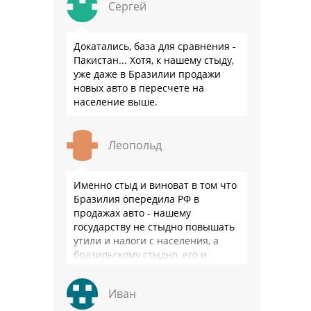
Сергей
Докатались, база для сравнения -
Пакистан... Хотя, к нашему стыду,
уже даже в Бразилии продажи
новых авто в пересчете на
население выше.
Леопольд
Именно стыд и виноват в том что
Бразилия опередила РФ в
продажах авто - нашему
государству не стыдно повышать
утили и налоги с населения, а
бразильскому стыдно, его и
смести могут на …
Иван