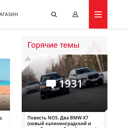
АГАЗИН
s
Горячие темы
1931
Повесть NOS. Два BMW X7
в
(новый калининградский и