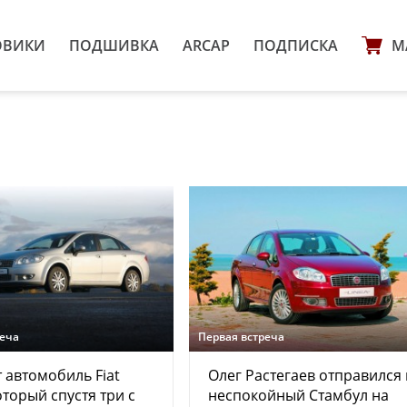
ОВИКИ
ПОДШИВКА
ARCAP
ПОДПИСКА
М
реча
Первая встреча
т автомобиль Fiat
Олег Растегаев отправился 
оторый спустя три с
неспокойный Стамбул на