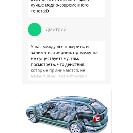
лучше модно-современного
тенета:D
Дмитрий
У вас между все похерить, и
заниматься хернёй, промежутка
не существует? Ну, там,
посмотреть, что действия,
которые принимаются, не
эффективны, значит нужно
сделать как то по другому, не?
Или только две крайности? Хватит
…