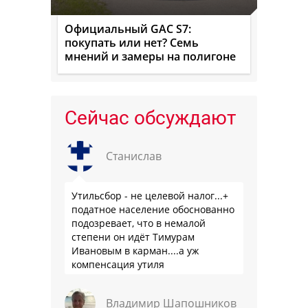
Официальный GAC S7:
покупать или нет? Семь
мнений и замеры на полигоне
Сейчас обсуждают
Станислав
Утильсбор - не целевой налог...+
податное население обоснованно
подозревает, что в немалой
степени он идёт Тимурам
Ивановым в карман....а уж
компенсация утиля
производителям настолько мутна,
что прям эталон коррупции
Владимир Шапошников