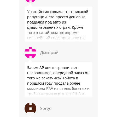
У китайских колымаг нет никакой
репутации, это просто дешевые
подделки под авто из
цивилизованных стран. Кроме
того в китайском автопроме
сильнейший спад производства
(более 20% по итогам года)и
почти все китайские
Дмитрий
производители работают …
Зачем АР опять сравнивает
несравнимое, очередной заказ от
того же заказчика? Тойота в
прошлом году продала более
миллиона RAV на самых богатых и
требовательных рынках США и
Японии, в очередной раз
подтвердив статус …
Sergei