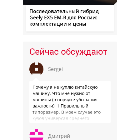
Последовательный гибрид
Geely EX5 EM-R для России:
комплектации и цены
Сейчас обсуждают
Sergei
Почему я не куплю китайскую
машину. Что мне нужно от
машины (в порядке убывания
важности): 1.Правильный
типоразмер. В моем случае это
кузов универсал среднего
размера. 2.Надежность. Хочется
быть уверенным, что она меня
Дмитрий
везде довезет и …