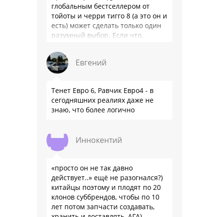
глобальным бестселлером от
тойоты и черри тигго 8 (а это он и
есть) может сделать только один
разумный выбор. Если что,
владею черри уже …
Евгений
Тенет Евро 6, Равчик Евро4 - в
сегодняшних реалиях даже не
знаю, что более логично
Иннокентий
«просто он не так давно
действует..» ещё не разогнался?)
китайцы поэтому и плодят по 20
клонов суббрендов, чтобы по 10
лет потом запчасти создавать,
хранить и доставлять, АГА)