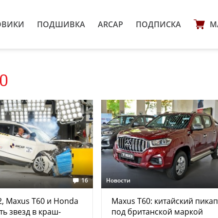
ОВИКИ
ПОДШИВКА
ARCAP
ПОДПИСКА
М
0
16
Новости
2, Maxus T60 и Honda
Maxus T60: китайский пикап
ть звезд в краш-
под британской маркой