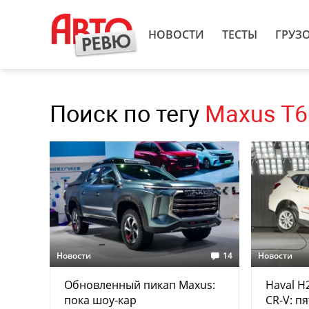
НОВОСТИ
ТЕСТЫ
ГРУЗ
Поиск по тегу
Maxus T6
Новости
14
Новости
Обновленный пикап Maxus:
Haval H
пока шоу-кар
CR-V: пя