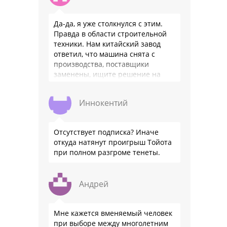
Да-да, я уже столкнулся с этим.
Правда в области строительной
техники. Нам китайский завод
ответил, что машина снята с
производства, поставщики
заменены, ищите решение на
местном рынке. Ответ завода на
официальном бланке …
Иннокентий
Отсутствует подписка? Иначе
откуда натянут проигрыш Тойота
при полном разгроме тенеты.
Андрей
Мне кажется вменяемый человек
при выборе между многолетним