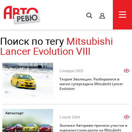
s
Поиск по тегу
Mitsubishi
Lancer Evolution VIII
Проверка на дорогах
61
p
1 января 2005
Теория Эволюции. Разбираемся в
магии суперседана Mitsubishi Lancer
Evolution
Автоспорт
p
1 июля 2004
Экипажи Авторевю приняли участие в
журналистском ралли на Mitsubishi