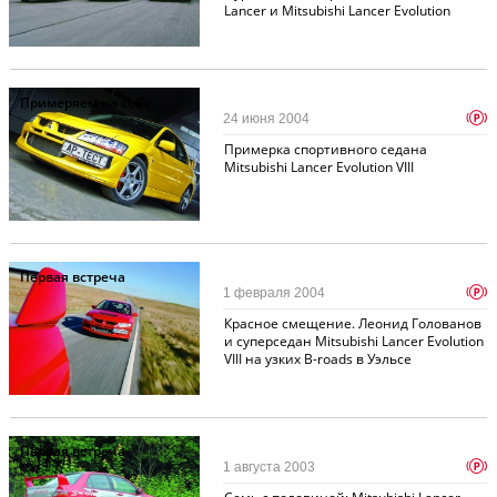
Lancer и Mitsubishi Lancer Evolution
Примеряем на себя
p
24 июня 2004
Примерка спортивного седана
Mitsubishi Lancer Evolution VIII
Первая встреча
p
1 февраля 2004
Красное смещение. Леонид Голованов
и суперседан Mitsubishi Lancer Evolution
VIII на узких B-roads в Уэльсе
Первая встреча
p
1 августа 2003