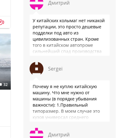
Дмитрий
У китайских колымаг нет никакой
p
репутации, это просто дешевые
подделки под авто из
цивилизованных стран. Кроме
того в китайском автопроме
сильнейший спад производства
(более 20% по итогам года)и
почти все китайские
Sergei
производители работают …
32
Почему я не куплю китайскую
машину. Что мне нужно от
машины (в порядке убывания
важности): 1.Правильный
типоразмер. В моем случае это
кузов универсал среднего
размера. 2.Надежность. Хочется
быть уверенным, что она меня
Дмитрий
везде довезет и …