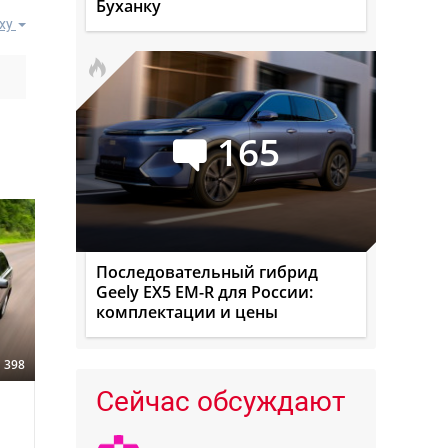
Буханку
ху
165
Последовательный гибрид
Geely EX5 EM-R для России:
комплектации и цены
398
Сейчас обсуждают