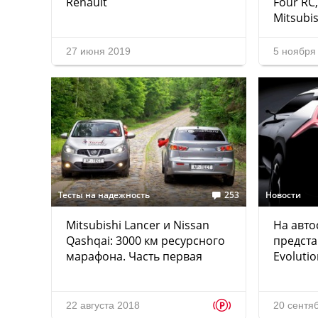
Renault
Four RC
Mitsubis
27 июня 2019
5 ноября
Тесты на надежность
253
Новости
Mitsubishi Lancer и Nissan
На авто
Qashqai: 3000 км ресурсного
представ
марафона. Часть первая
Evoluti
p
22 августа 2018
20 сентя