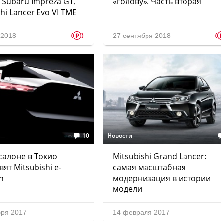
, Subaru Impreza GT,
«голову». Часть вторая
hi Lancer Evo VI TME
p
 2018
27 сентября 2018
10
Новости
салоне в Токио
Mitsubishi Grand Lancer:
ят Mitsubishi e-
самая масштабная
on
модернизация в истории
модели
бря 2017
14 февраля 2017