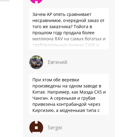
Зачем АР опять сравнивает
несравнимое, очередной заказ от
того же заказчика? Тойота в
прошлом году продала более
миллиона RAV на самых богатых и
требовательных рынках США и
Японии, в очередной раз
подтвердив статус …
Евгений
При этом обе веревки
произведены на одном заводе в
Китае. Например, как Мазда СХ5 и
Чанган. А серенькая и грубая
привезена контрабандой через
Киргизию, а модненькая типа с
гарантией
Sergei