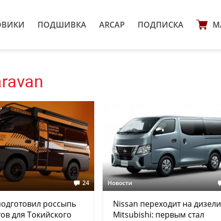
ОВИКИ
ПОДШИВКА
ARCAP
ПОДПИСКА
М
aravan
24
Новости
подготовил россыпь
Nissan переходит на дизели
ов для Токийского
Mitsubishi: первым стал