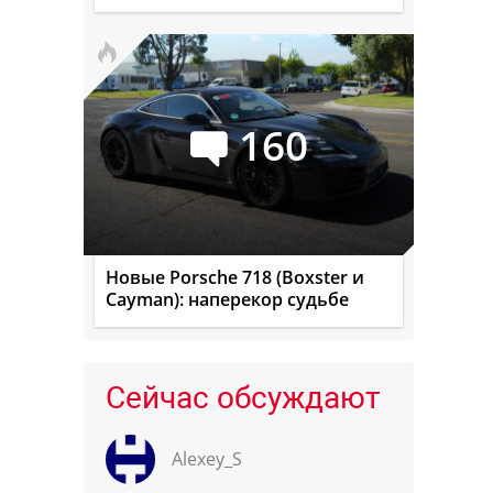
160
Новые Porsche 718 (Boxster и
Cayman): наперекор судьбе
Сейчас обсуждают
Alexey_S