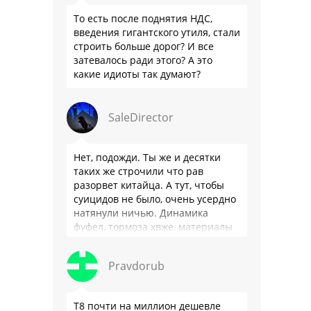
То есть после поднятия НДС,
введения гигантского утиля, стали
строить больше дорог? И все
затевалось ради этого? А это
какие идиоты так думают?
SaleDirector
Нет, подожди. Ты же и десятки
таких же строчили что рав
разорвет китайца. А тут, чтобы
суицидов не было, очень усердно
натянули ничью. Динамика
фуфел, тормоза хвже, материалы
салона хуже. Не, …
Pravdorub
Т8 почти на миллион дешевле