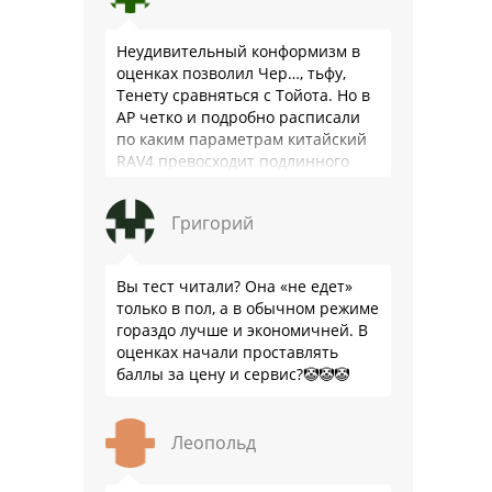
Неудивительный конформизм в
оценках позволил Чер…, тьфу,
Тенету сравняться с Тойота. Но в
АР четко и подробно расписали
по каким параметрам китайский
RAV4 превосходит подлинного
китайца: лучше и комфортнее
подвеска едет ровно и приятно …
Григорий
Вы тест читали? Она «не едет»
только в пол, а в обычном режиме
гораздо лучше и экономичней. В
оценках начали проставлять
баллы за цену и сервис?🤡🤡🤡
Леопольд