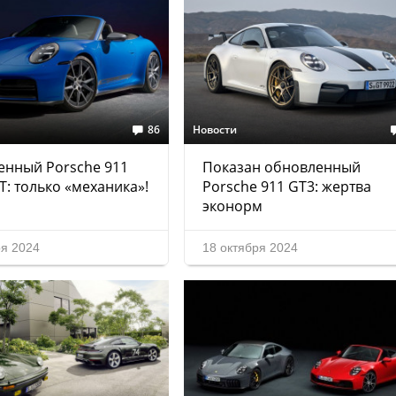
86
Новости
енный Porsche 911
Показан обновленный
 T: только «механика»!
Porsche 911 GT3: жертва
эконорм
ря 2024
18 октября 2024