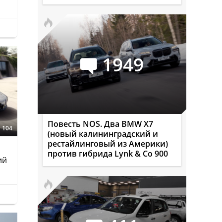
1949
Повесть NOS. Два BMW X7
104
(новый калининградский и
рестайлинговый из Америки)
против гибрида Lynk & Co 900
ий