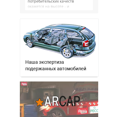
потребительских качеств
окажется на высоте - и
комфортнее, и продуманнее (если
такое слово …
Наша экспертиза
подержанных автомобилей