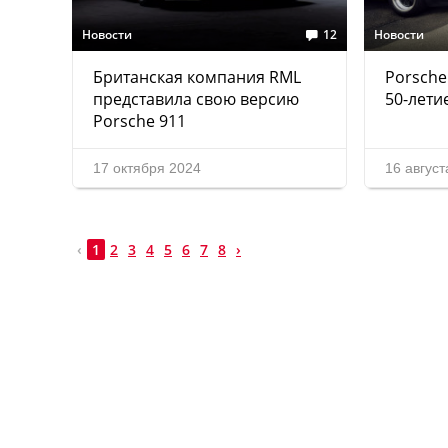
Новости
12
Новости
Британская компания RML
Porsche
представила свою версию
50-лети
Porsche 911
17 октября 2024
16 август
‹
1
2
3
4
5
6
7
8
›