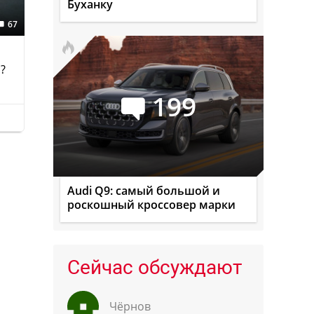
Буханку
67
?
199
Audi Q9: самый большой и
роскошный кроссовер марки
Сейчас обсуждают
Чёрнов