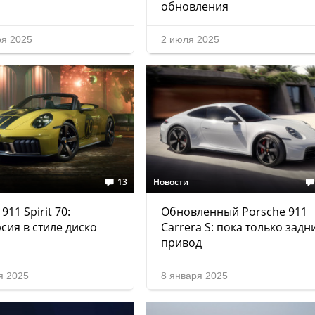
обновления
ря 2025
2 июля 2025
13
Новости
911 Spirit 70:
Обновленный Porsche 911
сия в стиле диско
Carrera S: пока только задн
привод
я 2025
8 января 2025