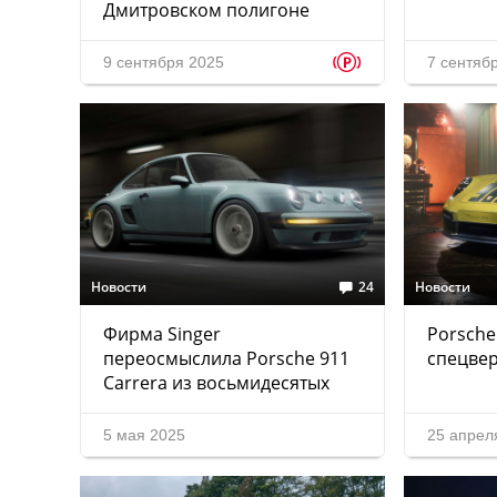
Дмитровском полигоне
p
9 сентября 2025
7 сентяб
Новости
24
Новости
Фирма Singer
Porsche 
переосмыслила Porsche 911
спецвер
Carrera из восьмидесятых
5 мая 2025
25 апрел