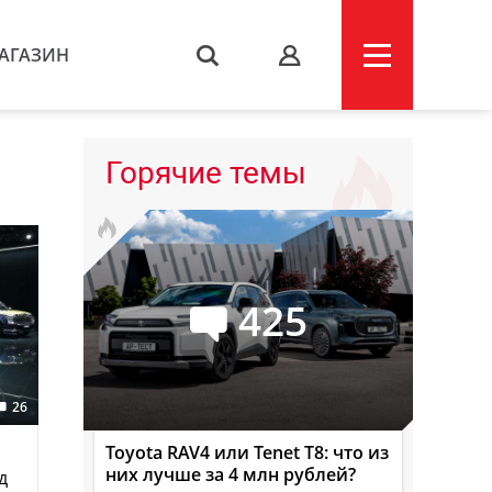
АГАЗИН
s
Горячие темы
425
26
Toyota RAV4 или Tenet T8: что из
них лучше за 4 млн рублей?
д