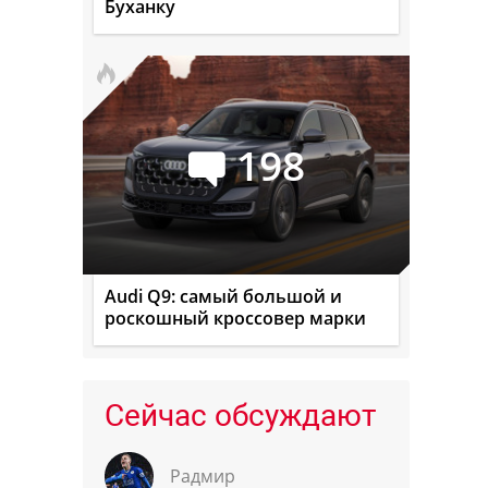
Буханку
198
Audi Q9: самый большой и
роскошный кроссовер марки
Сейчас обсуждают
Радмир