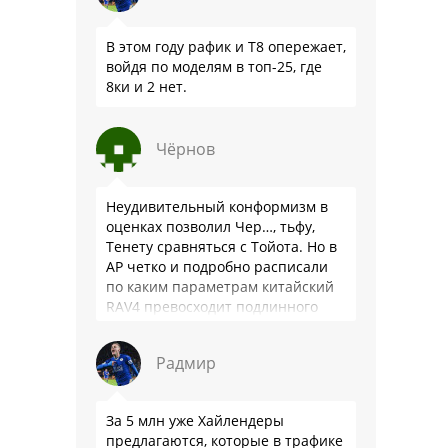
В этом году рафик и Т8 опережает,
войдя по моделям в топ-25, где
8ки и 2 нет.
Чёрнов
Неудивительный конформизм в
оценках позволил Чер…, тьфу,
Тенету сравняться с Тойота. Но в
АР четко и подробно расписали
по каким параметрам китайский
RAV4 превосходит подлинного
китайца: лучше и комфортнее
подвеска едет ровно и приятно …
Радмир
За 5 млн уже Хайлендеры
предлагаются, которые в трафике