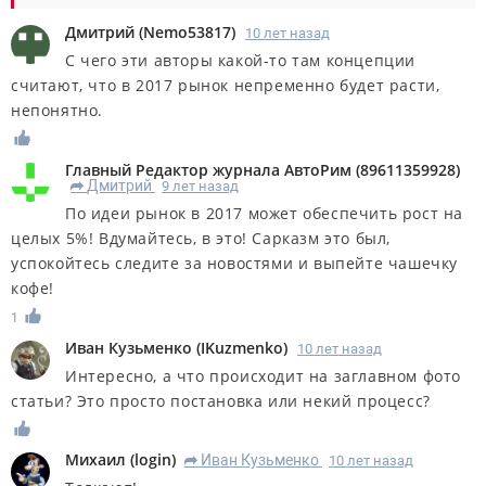
Дмитрий
(
Nemo53817
)
10 лет назад
С чего эти авторы какой-то там концепции
считают, что в 2017 рынок непременно будет расти,
непонятно.
Главный Редактор журнала АвтоРим
(
89611359928
)
Дмитрий
9 лет назад
R
По идеи рынок в 2017 может обеспечить рост на
целых 5%! Вдумайтесь, в это! Сарказм это был,
успокойтесь следите за новостями и выпейте чашечку
кофе!
1
Иван Кузьменко
(
IKuzmenko
)
10 лет назад
Интересно, а что происходит на заглавном фото
статьи? Это просто постановка или некий процесс?
Михаил
(
login
)
Иван Кузьменко
10 лет назад
R