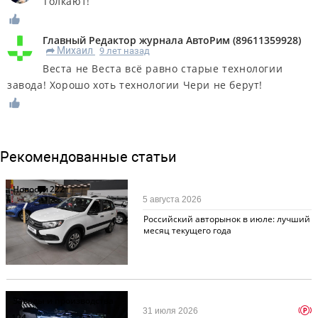
Толкают!
Главный Редактор журнала АвтоРим
(
89611359928
)
Михаил
9 лет назад
R
Веста не Веста всё равно старые технологии
завода! Хорошо хоть технологии Чери не берут!
Рекомендованные статьи
Новости
222
5 августа 2026
Российский авторынок в июле: лучший
месяц текущего года
Заводы и производства
p
31 июля 2026
124