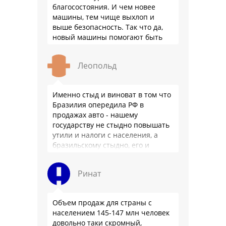
благосостояния. И чем новее
машины, тем чище выхлоп и
выше безопасность. Так что да,
новый машины помогают быть
здоровее.
Леопольд
Именно стыд и виноват в том что
Бразилия опередила РФ в
продажах авто - нашему
государству не стыдно повышать
утили и налоги с населения, а
бразильскому стыдно, его и
смести могут на …
Ринат
Объем продаж для страны с
населением 145-147 млн человек
довольно таки скромный,