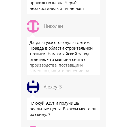
правильно клона Чери?
незакостинелый ты не наш
Николай
Да-да, я уже столкнулся с этим.
Правда в области строительной
техники. Нам китайский завод
ответил, что машина снята с
производства, поставщики
заменены, ищите решение на
местном рынке. Ответ завода на
официальном бланке …
Alexey_S
Плюсуй 925т и получишь
реальные цены. В каком месте он
их скинул?