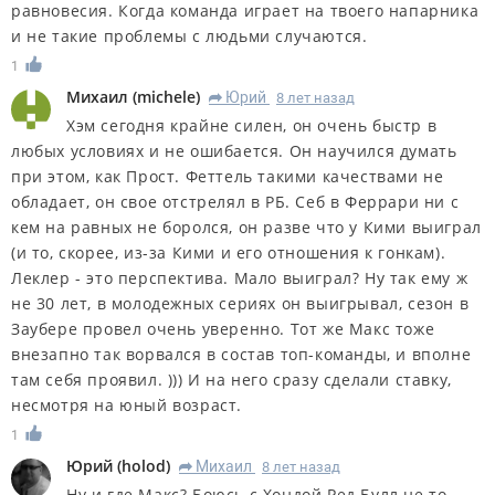
равновесия. Когда команда играет на твоего напарника
и не такие проблемы с людьми случаются.
1
Михаил
(
michele
)
Юрий
8 лет назад
R
Хэм сегодня крайне силен, он очень быстр в
любых условиях и не ошибается. Он научился думать
при этом, как Прост. Феттель такими качествами не
обладает, он свое отстрелял в РБ. Себ в Феррари ни с
кем на равных не боролся, он разве что у Кими выиграл
(и то, скорее, из-за Кими и его отношения к гонкам).
Леклер - это перспектива. Мало выиграл? Ну так ему ж
не 30 лет, в молодежных сериях он выигрывал, сезон в
Заубере провел очень уверенно. Тот же Макс тоже
внезапно так ворвался в состав топ-команды, и вполне
там себя проявил. ))) И на него сразу сделали ставку,
несмотря на юный возраст.
1
Юрий
(
holod
)
Михаил
8 лет назад
R
Ну и где Макс? Боюсь с Хондой Ред Булл не то,