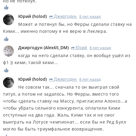
но не потянул.
Юрий
(
holod
)
Джиргодун
8 лет назад
R
Может и потянул бы, но Ферры сделали ставку на
Кими... именно поэтому я не верю в Леклера.
Джиргодун
(
Alex65_DM
)
Юрий
8 лет назад
R
когда на него сделали ставку, он вообще ушёл из
ф1 )) кими, такой кими...
Юрий
(
holod
)
Джиргодун
8 лет назад
R
Не совсем так... сначала то он выиграл свой
титул, а потом не задалось. Но Ферры, вместо того
чтобы сделать ставку на Массу, пригласили Алонсо...а
чтобы убрать сильного конкурента, оплатили Кими
отступные на два года. Жаль, Кими так и не смог
выиграть на Лотусе чемпионат... если бы не Ред Булл
могло бы быть триумфальное возвращение.