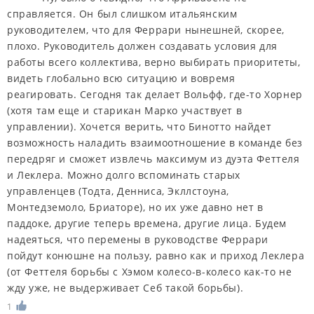
справляется. Он был слишком итальянским
руководителем, что для Феррари нынешней, скорее,
плохо. Руководитель должен создавать условия для
работы всего коллектива, верно выбирать приоритеты,
видеть глобально всю ситуацию и вовремя
реагировать. Сегодня так делает Вольфф, где-то Хорнер
(хотя там еще и старикан Марко участвует в
управлении). Хочется верить, что Бинотто найдет
возможность наладить взаимоотношение в команде без
передряг и сможет извлечь максимум из дуэта Феттеля
и Леклера. Можно долго вспоминать старых
управленцев (Тодта, Денниса, Экллстоуна,
Монтедземоло, Бриаторе), но их уже давно нет в
паддоке, другие теперь времена, другие лица. Будем
надеяться, что перемены в руководстве Феррари
пойдут конюшне на пользу, равно как и приход Леклера
(от Феттеля борьбы с Хэмом колесо-в-колесо как-то не
жду уже, не выдерживает Себ такой борьбы).
1