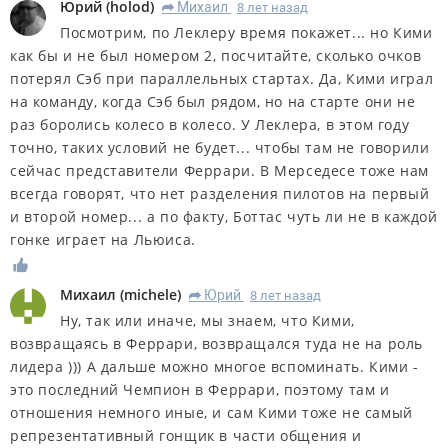
Юрий
(
holod
)
Михаил
8 лет назад
R
Посмотрим, по Леклеру время покажет... но Кими
как бы и не был номером 2, посчитайте, сколько очков
потерял Сэб при параллельных стартах. Да, Кими играл
на команду, когда Сэб был рядом, но на старте они не
раз боролись колесо в колесо. У Леклера, в этом году
точно, таких условий не будет... чтобы там не говорили
сейчас представители Феррари. В Мерседесе тоже нам
всегда говорят, что нет разделения пилотов на первый
и второй номер... а по факту, Боттас чуть ли не в каждой
гонке играет на Льюиса.
Михаил
(
michele
)
Юрий
8 лет назад
R
Ну, так или иначе, мы знаем, что Кими,
возвращаясь в Феррари, возвращался туда не на роль
лидера ))) А дальше можно многое вспоминать. Кими -
это последний Чемпион в Феррари, поэтому там и
отношения немного иные, и сам Кими тоже не самый
репрезентативный гонщик в части общения и