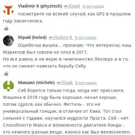
Vladimir K
(
phyztech
)
Юрий
8 лет назад
R
посмотрите на всякий случай, как GP2 в прошлом
году закончилась
Юрий
(
holod
)
Vladimir K
8 лет назад
R
Ошибочка вышла... признаю. Что интересно, наш
Маркелов был совсем не плох в 2017.
Но все равно, я не верю в чемпионство Леклера и в то,
что он сможет навязать борьбу Себу.
Михаил
(
michele
)
Юрий
8 лет назад
R
Себ борется только тогда, когда нет прессинга.
Машина в 2018 году была хорошая, начал хорошо,
потом сдулся, как обычно. Феттель - это не
универсальный гонщик, в отличие от Хэма. Тот стал
сильнее с годами, научился мудрости Проста. Себ - нет.
Способности Макса и возможности двигателя Хонды -
это немного разные вещи. Алонсо как был великолепен,