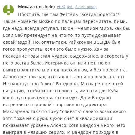
Михаил
(
michele
)
Юрий
8 лет назад
R
Простите, где там Феттель "всегда борется"?
Такие моменты можно по пальцам пересчитать. Кими,
где надо, всегда уступал. Но он - Чемпион Мира, как бы.
Если Себ претендует на что-то, то пусть доказывает
своей ездой. Но, опять-таки, Райкконен ВСЕГДА был
готов пропустить, если это было нужно. Хэм за
последние годы стал мудрее, выдержанее, а скорость у
него всегда была. Истеричка он, или нет, но он
выигрывал титулы и под прессингом, и без прессинга.
Алонсо же показал, что талант - он и на ведре талант.
Не надо тут про "слив" Вандорна. Макларен не в той
ситуации, чтобы кого-то сливать, им очки для Куба
конструкторов нужны, как воздух. Да и Вандорн
встречается с дочкой спортивного директора
Макларена, так что тому "сливать" своего возможного
зятя тоже не с руки. Сухой счет в квалификации
показывает уровень Алонсо, хотя Вандорн много чего
выиграл в младших сериях. И Вандорн приходил в