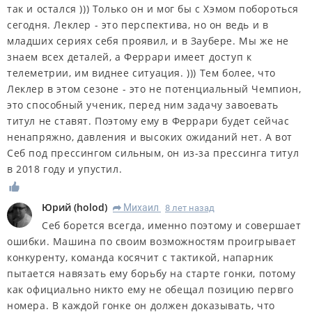
так и остался ))) Только он и мог бы с Хэмом побороться
сегодня. Леклер - это перспектива, но он ведь и в
младших сериях себя проявил, и в Заубере. Мы же не
знаем всех деталей, а Феррари имеет доступ к
телеметрии, им виднее ситуация. ))) Тем более, что
Леклер в этом сезоне - это не потенциальный Чемпион,
это способный ученик, перед ним задачу завоевать
титул не ставят. Поэтому ему в Феррари будет сейчас
ненапряжно, давления и высоких ожиданий нет. А вот
Себ под прессингом сильным, он из-за прессинга титул
в 2018 году и упустил.
Юрий
(
holod
)
Михаил
8 лет назад
R
Себ борется всегда, именно поэтому и совершает
ошибки. Машина по своим возможностям проигрывает
конкуренту, команда косячит с тактикой, напарник
пытается навязать ему борьбу на старте гонки, потому
как официально никто ему не обещал позицию первго
номера. В каждой гонке он должен доказывать, что