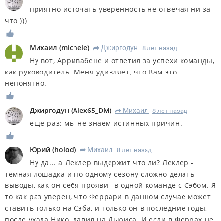
приятно источать уверенность не отвечая ни за
что )))
Михаил
(
michele
)
Джиргодун
8 лет назад
R
Ну вот, Арривабене и ответил за успехи команды,
как руководитель. Меня удивляет, что Вам это
непонятно.
Джиргодун
(
Alex65_DM
)
Михаил
8 лет назад
R
еще раз: мы не знаем истинных причин.
Юрий
(
holod
)
Михаил
8 лет назад
R
Ну да... а Леклер выдержит что ли? Леклер -
темная лошадка и по одному сезону сложно делать
выводы, как он себя проявит в одной команде с Сэбом. Я
то как раз уверен, что Феррари в данном случае может
ставить только на Сэба, и только он в последние годы,
после ухода Нико, давил на Льюиса. И если в Феррах не