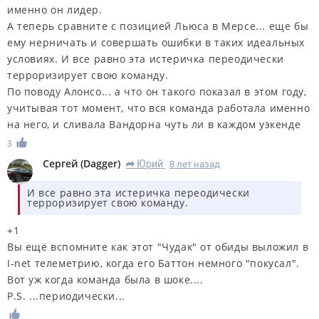
именно он лидер.
А теперь сравните с позицией Льюса в Мерсе... еще бы
ему нерничать и совершать ошибки в таких идеальных
условиях. И все равно эта истеричка переодически
терроризирует свою команду.
По поводу Алонсо... а что он такого показал в этом году,
учитывая тот момент, что вся команда работала именно
на него, и сливала Вандорна чуть ли в каждом уэкенде
3
Сергей
(
Dagger
)
Юрий
8 лет назад
R
И все равно эта истеричка переодически
терроризирует свою команду.
+1
Вы ещё вспомните как этот "Чудак" от обиды выложил в
I-net телеметрию, когда его Баттон немного "покусал".
Вот уж когда команда была в шоке....
P.S. ...пер
и
одически...