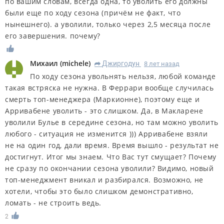
по вашим словам, всегда одна, то уволить его должны
были еще по ходу сезона (причём не факт, что
нынешнего). а уволили, только через 2,5 месяца после
его завершения. почему?
Михаил
(
michele
)
Джиргодун
8 лет назад
R
По ходу сезона увольнять нельзя, любой команде
такая встряска не нужна. В Феррари вообще случилась
смерть топ-менеджера (Маркионне), поэтому еще и
Арривабене уволить - это слишком. Да, в Макларене
уволили Булье в середине сезона, но там можно уволить
любого - ситуация не изменится ))) Арривабене взяли
не на один год, дали время. Время вышло - результат не
достигнут. Итог мы знаем. Что Вас тут смущает? Почему
не сразу по окончании сезона уволили? Видимо, новый
топ-менеджмент вникал и разбирался. Возможно, не
хотели, чтобы это было слишком демонстративно,
ломать - не строить ведь.
2