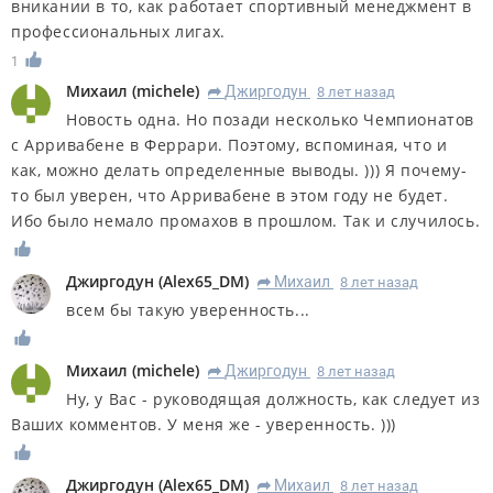
вникании в то, как работает спортивный менеджмент в
профессиональных лигах.
1
Михаил
(
michele
)
Джиргодун
8 лет назад
R
Новость одна. Но позади несколько Чемпионатов
с Арривабене в Феррари. Поэтому, вспоминая, что и
как, можно делать определенные выводы. ))) Я почему-
то был уверен, что Арривабене в этом году не будет.
Ибо было немало промахов в прошлом. Так и случилось.
Джиргодун
(
Alex65_DM
)
Михаил
8 лет назад
R
всем бы такую уверенность...
Михаил
(
michele
)
Джиргодун
8 лет назад
R
Ну, у Вас - руководящая должность, как следует из
Ваших комментов. У меня же - уверенность. )))
Джиргодун
(
Alex65_DM
)
Михаил
8 лет назад
R