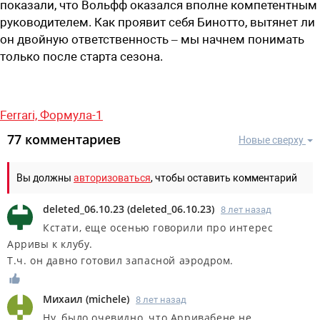
показали, что Вольфф оказался вполне компетентным
руководителем. Как проявит себя Бинотто, вытянет ли
он двойную ответственность – мы начнем понимать
только после старта сезона.
Ferrari,
Формула-1
77 комментариев
Новые сверху
Вы должны
авторизоваться
, чтобы оставить комментарий
deleted_06.10.23
(
deleted_06.10.23
)
8 лет назад
Кстати, еще осенью говорили про интерес
Арривы к клубу.
Т.ч. он давно готовил запасной аэродром.
Михаил
(
michele
)
8 лет назад
Ну, было очевидно, что Арривабене не