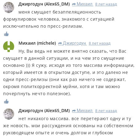
Джиргодун
(
Alex65_DM
)
Михаил
8 лет назад
R
меня смущает безаппеляционность
формулировок человека, знакомого с ситуацией
исключительно по пресс-релизам.
Михаил
(
michele
)
Джиргодун
8 лет назад
R
Ну, Вы ведь не можете внятно сказать, что Вас
смущает в данной ситуации, и на чем это смущение
основано ))) Я сужу, исходя из того массива информации,
который имеется в открытом доступе, и это далеко не
одни пресс-релизы (они как раз ничего не содержат,
окромя политкорректной муйни, хотя и там можно
почерпнуть нечто полезное).
Джиргодун
(
Alex65_DM
)
Михаил
8 лет назад
R
нет никакого массива. все перетерают одну и ту
же новость. мои рассуждения основаны на собственном
руководящем опыте и очень долгом и глубоком