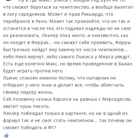
что сможет бороться за чемптонство, а вообще вылетит
в лигу середняков. Может и прав Рикьярдо, что
перебрался в Рено. Может так произойти, что он так и
останется в числе тех, кто подавал надежды но не смог
их реализовать. Леклер пока никто, и неизвестно, как
он поедет в Феррах... не сможет себя проявить, Ферры
быстренько найдут ему замену из числа чемпионов...
либо Нико вернут, либо самого Льюиса у Мерса уведут.
Есть еще конечно Макс, но время проведенное в Быках
будет играть против него.
Льюис спокоен именно потому, что напарник не
отбирает у него очки и делает все, чтобы облегчить
своему лидеру жизнь.
Себ половину сезона боролся на равных с Мерседесом,
хватит чушь писать.
Леклер побеждал только в картинге, но ни в одной из
формул так и не смог стать чемпионом... так почему он
сможет победить в Ф1?