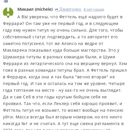
Михаил
(
michele
)
Джиргодун
8 лет назад
R
А ВЫ уверены, что Феттель ещё надолго будет в
Феррари? Он там уже не первый год, и в следующем
году ему нужен титул ну очень сильно. Для того, чтобы
собственный статус подтвердить, а то авторитет его
заметно потускнел, тот же Алонсо на ведре от
Макларена показывал куда больше мастерства. Это у
Шумахера титулы в разных командах были, и Шуми
Феррари из летаргического сна на вершину вернул. Хэм
тоже в разных командах титулы брал. А Феттель пришел
в Феррари, когда она и так была "вечно вторая" не
первый год. И так и осталась на том же уровне. Четыре
года топтания на месте - ну как-то не очень выглядит.
Да и сам Себ в эти годы крутым бойцом себя не
проявил. Так что, если Леклер себя хорошо проявит, и
Феттель титул не возьмет, то может вообще на пенсию
уйти. Масса всегда был вторым номером, но его никто
никогда №1 и не считал. А тут еще смена регламента в