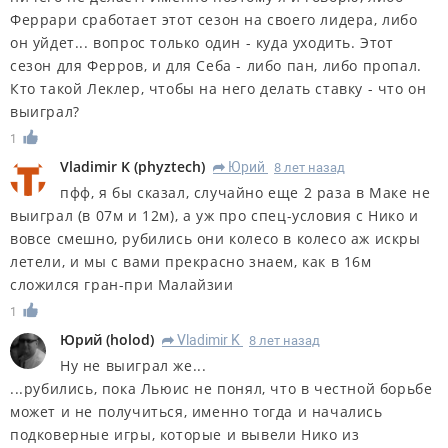
Феррари сработает этот сезон на своего лидера, либо
он уйдет... вопрос только один - куда уходить. Этот
сезон для Ферров, и для Себа - либо пан, либо пропал.
Кто такой Леклер, чтобы на него делать ставку - что он
выиграл?
1
Vladimir K
(
phyztech
)
Юрий
8 лет назад
R
пфф, я бы сказал, случайно еще 2 раза в Маке не
выиграл (в 07м и 12м), а уж про спец-условия с Нико и
вовсе смешно, рубились они колесо в колесо аж искры
летели, и мы с вами прекрасно знаем, как в 16м
сложился гран-при Малайзии
1
Юрий
(
holod
)
Vladimir K
8 лет назад
R
Ну не выиграл же...
...рубились, пока Льюис не понял, что в честной борьбе
может и не получиться, именно тогда и начались
подковерные игры, которые и вывели Нико из