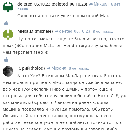
deleted_06.10.23
(
deleted_06.10.23
)
Михаил
8 лет
R
назад
Один испанец таки ушел в шлаковый Мак...
Михаил
(
michele
)
deleted_06.10.23
8 лет назад
R
Ну, на тот момент еще не было известно, что это
шлак )))Сочетание McLaren-Honda тогда звучало более
чем перспективно )))
Юрий
(
holod
)
Михаил
8 лет назад
R
А что Хем? В сильном МакЛарене случайно стал
чемпионом, пришел в Мерс, когда он уже был на коне...
всю чернуху слелали Нико с Шуми. А потом еще и
попросил для себя спецусловия в борьбе с Нико. Сэб, уж
как минимум боролся с Льисом на равных, когда
машина позволяла и команда помогала. Обыграть
Люьиса сейчас очень сложно, потому как на него
работает весь концерн, а не ошибается только тот, кто
ничего не делает. Именно поэтому я и говорю, либо