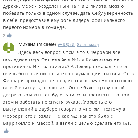
дураки, Мерс - разделенный на 1 и 2 пилота, можно
победить только в одном случае, дать Себу уверенность
в себе, предоставив ему роль лидера, официального
первого номера в команде.
2
Михаил
(
michele
)
Юрий
8 лет назад
R
Здесь весь вопрос в том, что в Феррари все
последние годы Феттель был №1, и Кими этому не
противился. И что, помогло? А Леклер показал, что он
очень быстрый пилот, и очень думающий головой. Он в
Феррари приходит не на один год, и ему нужно хорошо
во всё вникнуть, освоиться. Он не будет сразу ногой
двери открывать, он будет учится и постигать. Но при
этом и работать не спустя рукава. Уровень его
выступлений в Заубере говорит о многом. Поэтому в
Феррари его и взяли. Не как №2, как это было с
Баррикелло и Массой, а взяли с целью сделать его №1.