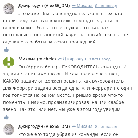
Джиргодун
(
Alex65_DM
)
Михаил
8 лет назад
R
это может быть очевидно только для тех, кто
ставит ему, как руководителю команды, задачи. и
вполне может быть, что его уход - это как раз
несогласие с постановкой задач на новый сезон. а не
оценка его работы за сезон прошедший.
Михаил
(
michele
)
Джиргодун
8 лет назад
R
Он (Арривабене) - РУКОВОДИТЕЛЬ команды. И
задачи ставит именно он. И сам прекрасно знает,
КАКУЮ задачу он должен решить, как руководитель.
Для Феррари задача всегда одна ))) И Феррари не один
год топчется на одном месте. Пришло время что-то
поменять. Видимо, проанализировав, нашли слабое
звено. Так это, или нет, мы уже в этом году увидим.
Джиргодун
(
Alex65_DM
)
Михаил
8 лет назад
R
кто же его тогда убрал из команды, если он