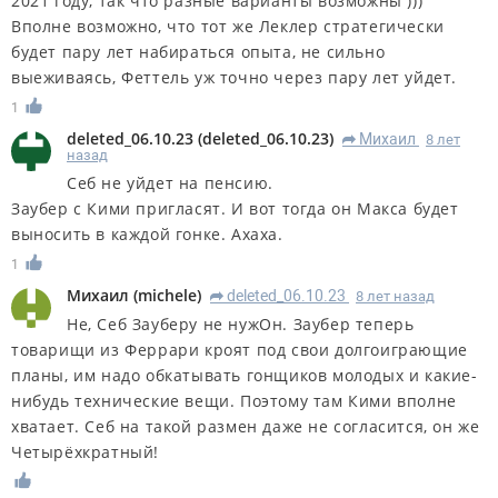
2021 году, так что разные варианты возможны )))
Вполне возможно, что тот же Леклер стратегически
будет пару лет набираться опыта, не сильно
выеживаясь, Феттель уж точно через пару лет уйдет.
1
deleted_06.10.23
(
deleted_06.10.23
)
Михаил
8 лет
R
назад
Себ не уйдет на пенсию.
Заубер с Кими пригласят. И вот тогда он Макса будет
выносить в каждой гонке. Ахаха.
1
Михаил
(
michele
)
deleted_06.10.23
8 лет назад
R
Не, Себ Зауберу не нужОн. Заубер теперь
товарищи из Феррари кроят под свои долгоиграющие
планы, им надо обкатывать гонщиков молодых и какие-
нибудь технические вещи. Поэтому там Кими вполне
хватает. Себ на такой размен даже не согласится, он же
Четырёхкратный!