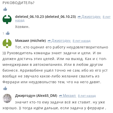
РУКОВОДИТЕЛЬ?
deleted_06.10.23
(
deleted_06.10.23
)
Джиргодун
8 лет
R
назад
Хозяин.
1
Михаил
(
michele
)
Джиргодун
8 лет назад
R
Тот, кто оценил его работу неудовлетворительно
))) Руководитель команды знает задачи и цели. И он
должен достичь этих целей. Или на выход. Как и с топ-
менеджерами в автокомпаниях. Или в любом другом
бизнесе. Арривабене ушёл точно не сам, ибо из его уст
вообще не звучало какое-либо желание свалить из
Феррари или неудовольство тем, что на него давят.
Джиргодун
(
Alex65_DM
)
Михаил
8 лет назад
R
значит кто-то ему задачи всё же ставит. ну уже
хорошо. )) тогда идём дальше, если задача у феррари ,