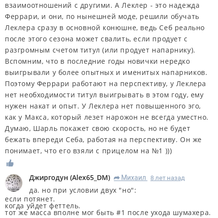
взаимоотношений с другими. А Леклер - это надежда
Феррари, и они, по нынешней моде, решили обучать
Леклера сразу в основной конюшне, ведь Себ реально
после этого сезона может свалить, если продует с
разгромным счетом титул (или продует напарнику).
Вспомним, что в последние годы новички нередко
выигрывали у более опытных и именитых напарников.
Поэтому Феррари работают на перспективу, у Леклера
нет необходимости титул выигрывать в этом году, ему
нужен накат и опыт. У Леклера нет повышенного эго,
как у Макса, который лезет нарожон не всегда уместно.
Думаю, Шарль покажет свою скорость, но не будет
бежать впереди Себа, работая на перспективу. Он же
понимает, что его взяли с прицелом на №1 )))
Джиргодун
(
Alex65_DM
)
Михаил
8 лет назад
R
да. но при условии двух "но":
если потянет.
когда уйдет феттель.
тот же масса вполне мог быть #1 после ухода шумахера.