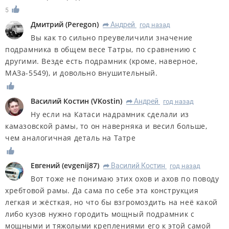
5
Дмитрий
(
Peregon
)
Андрей
год назад
R
Вы как то сильно преувеличили значение
подрамника в общем весе Татры, по сравнению с
другими. Везде есть подрамник (кроме, наверное,
МАЗа-5549), и довольно внушительный.
Василий Костин
(
VKostin
)
Андрей
год назад
R
Ну если на Катаси надрамник сделали из
камазовской рамы, то он наверняка и весил больше,
чем аналогичная деталь на Татре
Евгений
(
evgenij87
)
Василий Костин
год назад
R
Вот тоже не понимаю этих охов и ахов по поводу
хребтовой рамы. Да сама по себе эта конструкция
легкая и жёсткая, но что бы взгромоздить на неё какой
либо кузов нужно городить мощный подрамник с
мощными и тяжолыми креплениями его к этой самой