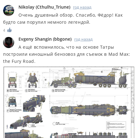
Nikolay
(
Cthulhu_Triune
)
год назад
Очень душевный обзор. Спасибо, Фёдор! Как
будто сам порулил немного легендой.
4
Evgeny Shangin
(
bbgone
)
год назад
А ещё вспомнилось, что на основе Татры
построили киношный бензовоз для съемок в Mad Max:
the Fury Road.