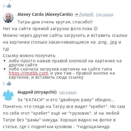
5
Alexey Cardo
(
AlexeyCardo
)
Андрей
год назад
R
Татра-дом очень крутая, спасибо!!
Нет на сайте прямой загрузки фото пока 🫤
Можно через другие сайты загрузить и вставить ссылки
на картинки (только заканчивающиеся на .png, .jpg и
тд)
Ссылку можно получить
либо просто нажав правой кнопкой на картинке на
другом сайте
либо сначала загрузив картинку на сайте типа
https://imgbb.com
, и уже там - правой кнопке на
картинке, и вставить сюда ссылку
2
Андрей
(
stryapchii
)
год назад
За "КАТАСИ" и его "двойную раму" обидно...
Понятно, что глядя на Татру все видят "хребет". Но сам
по себе этот "хребет" ещё не "грузовик". И на любой
Татре без "рамы" никуда. Хорошо видно на фотке в
статье, где с поднятым кузовом - "гидроцилиндр