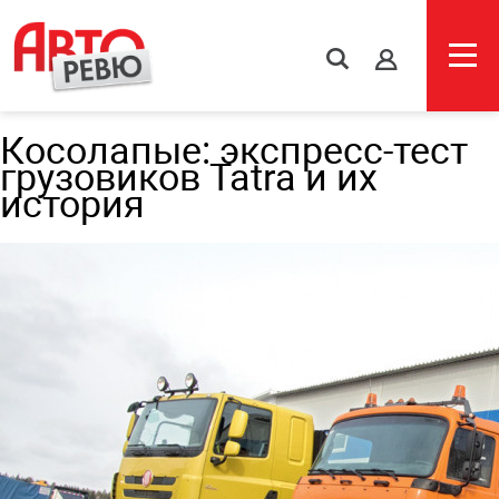
s
Косолапые: экспресс-тест
грузовиков Tatra и их
история