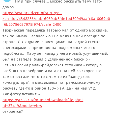
Ну и при случае... можно раскрыть тему Татр-
домов.
https://avatars.dzeninfra.ru/get-
zen_doc/4348286/pub_6069ab8f4e1bd50949aafc6a_6069b0
f6b20786037975f974/scale_2400
Творческая переделка Татры-Ямал от одного москвича,
так понимаю. Главное - он не мало на ней поездил по
стране. С квадрами, с висящими!! на задней стенке
снегоходами, с прицепом на полдюжины чего-то
подобного... Пару лет назад у него новый, улучшенный,
был на стапеле. Ямал с удлиннённой базой :-)
Есть в России ралли-рейдовская техничка - которую
глобально перебрали и катают на ней со скоростью...
там скрестили чего-то с чем-то из "заводского
конструктора", и максималка по трансмиссионному
расчёту где-то в район 150+ :-) А, да - на ней V12.
Как фотку вставить?
https://gaz66.ru/forum3/download/file.php?
id=37419&mode=view
откроется?