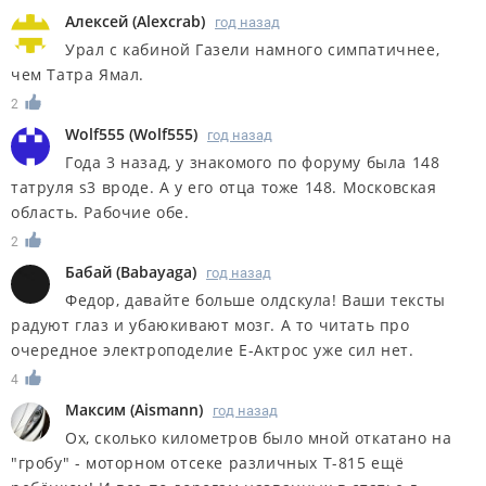
Алексей
(
Alexcrab
)
год назад
Урал с кабиной Газели намного симпатичнее,
чем Татра Ямал.
2
Wolf555
(
Wolf555
)
год назад
Года 3 назад, у знакомого по форуму была 148
татруля s3 вроде. А у его отца тоже 148. Московская
область. Рабочие обе.
2
Бабай
(
Babayaga
)
год назад
Федор, давайте больше олдскула! Ваши тексты
радуют глаз и убаюкивают мозг. А то читать про
очередное электроподелие Е-Актрос уже сил нет.
4
Максим
(
Aismann
)
год назад
Ох, сколько километров было мной откатано на
"гробу" - моторном отсеке различных Т-815 ещё