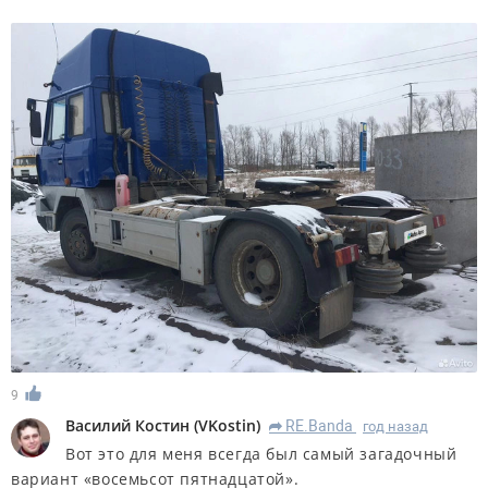
9
Василий Костин
(
VKostin
)
RE.Banda
год назад
R
Вот это для меня всегда был самый загадочный
вариант «восемьсот пятнадцатой».