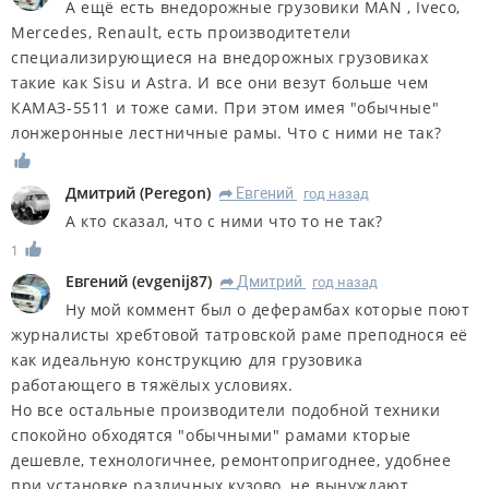
А ещё есть внедорожные грузовики МАN , Iveco,
Mercedes, Renault, есть производитетели
специализирующиеся на внедорожных грузовиках
такие как Sisu и Astra. И все они везут больше чем
КАМАЗ-5511 и тоже сами. При этом имея "обычные"
лонжеронные лестничные рамы. Что с ними не так?
Дмитрий
(
Peregon
)
Евгений
год назад
R
А кто сказал, что с ними что то не так?
1
Евгений
(
evgenij87
)
Дмитрий
год назад
R
Ну мой коммент был о деферамбах которые поют
журналисты хребтовой татровской раме преподнося её
как идеальную конструкцию для грузовика
работающего в тяжёлых условиях.
Но все остальные производители подобной техники
спокойно обходятся "обычными" рамами кторые
дешевле, технологичнее, ремонтопригоднее, удобнее
при установке различных кузово, не вынуждают