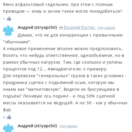
Явно асфальтовый седельник, при этом с полным
приводом — кому и зачем такое могло понадобиться?
1
Андрей
(
stryapchii
)
Василий Костин
год назад
R
Думаю, что не для конкуренции с привычными
"обычными".
А нишевое применение вполне можно предположить.
Возить что-нибудь ответственное, однообъёмное, но в
рамках обычных нагрузок. Там, где скользко и уклоны
процентов под 12... Авиадвигатели, к примеру.
Для перевозки "генеральных" грузов в таких условиях -
придумана сцепка с подъёмной осью, которую мы
знаем как "магнитовскую". Видели их буксующими в
подъём? Ленивую ось поднял - и под 50% сцепной
массы оказывается на ведущей. А не 30 - как у обычных
фур.
3
Андрей
(
stryapchii
)
год назад