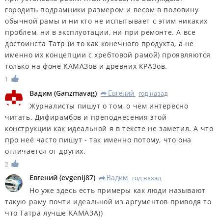
городить подрамники размером и весом в половину
обычной рамы и ни кто не испытывает с этим никаких
проблем, ни в эксплуотации, ни при ремонте. А все
достоинста Татр (и то как конечного продукта, а не
именно их концепции с хребтовой рамой) проявляются
только на фоне КАМАЗов и древних КРАЗов.
1
Вадим
(
Ganzmavag
)
Евгений
год назад
R
Журналисты пишут о том, о чём интересно
читать. Дифирамбов и преподнесения этой
конструкции как идеальной я в тексте не заметил. А что
про неё часто пишут - так именно потому, что она
отличается от других.
2
Евгений
(
evgenij87
)
Вадим
год назад
R
Но уже здесь есть примеры как люди называют
такую раму почти идеальной из аргументов приводя то
что Татра лучше КАМАЗА))