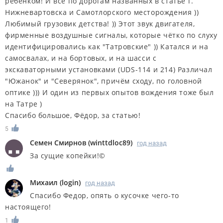
ребёнком! И все по дорогам названных в статье г.
Нижневартовска и Самотлорского месторождения ))
Любимый грузовик детства! )) Этот звук двигателя,
фирменные воздушные сигналы, которые чётко по слуху
идентифицировались как "Татровские" )) Катался и на
самосвалах, и на бортовых, и на шасси с
экскаваторными установками (UDS-114 и 214) Различал
"Южанок" и "Северянок", причём сходу, по головной
оптике ))) И один из первых опытов вождения тоже был
на Татре )
Спасибо большое, Фёдор, за статью!
5
Семен Смирнов
(
winttdloc89
)
год назад
За сущие копейки!©
Михаил
(
login
)
год назад
Спасибо Федор, опять о кусочке чего-то
настоящего!
1