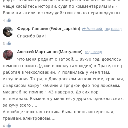
чаще касайтесь истории, судя по комментариям мы -
Ваши читатели, к этому действительно неравнодушны.
4
Федор Лапшин
(
Fedor_Lapshin
)
Алексей
год назад
R
Спасибо Вам!
3
Алексей Мартьянов
(
Martyanov
)
год назад
Что меня роднит с Татрой.... 89-90 год, довелось
немного пожить (даже в школу там ходил) в Праге, отец
работал в Чехословакии. И появилась у меня там,
игрушечная Татра, в Дакаровском исполнении, красная,
с каркасом вокруг кабины и грядкой фар под лобовым,
масштаб не помню 1:43 наверно. До сих пор
вспоминаю. Выменял у меня её, у дурака, одноклассник,
за кучу всего ....
А вообще чешская техника была очень интересная,
трамваи, электровозы....
4