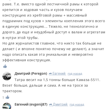
раме. Т.е. вместо одной лестничной рамы к которой
крепится и ходовая часть и кузов получаем
конструкцию из хребтовой рамы + массивный
подрамник под кузов + элементы коепления этого всего
в единую конструкцию... Тяжело, не технологично и
дорого, да еще и неудобный доступ к валам и агрегатам
в нутри этой трубы.
Но для журналистов главное, что никто так больше не
делает ( и вполне понятно почему не делают), а значит
надо описать какая эта уникальная и невероятно
эффективная конструкция.
Дмитрий
(
Peregon
)
Евгений
год назад
R
Татра весит на 1,5 тонны больше Камаза-5511.
Везет больше, дальше и сама. А не на тросе за
трактором.
5
Евгений
(
evgenij87
)
Дмитрий
год назад
R