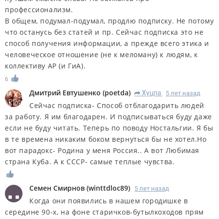
профессионализм.
В общем, подумал-подумал, продлю подписку. Не потому
что останусь без статей и пр. Сейчас подписка это не
способ получения информации, а прежде всего этика и
человеческое отношение (не к меломану) к людям, к
коллективу АР (и ГиА).
6
Дмитрий Евтушенко
(
poetda
)
Хуцпа
5 лет назад
R
Сейчас подписка- Способ отблагодарить людей
за работу. Я им благодарен. И подписываться буду даже
если не буду читать. Теперь по поводу Ностальгии. Я бы
в те времена никаким боком вернуться бы не хотел.Но
вот парадокс- Родина у меня Россия.. А вот Любимая
страна Куба. А к СССР- самые теплые чувства.
Семен Смирнов
(
winttdloc89
)
5 лет назад
Когда они появились в нашем городишке в
середине 90-х, на фоне старичков-бутылкоходов прям