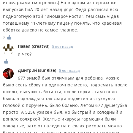
иномарками смотрелись) Но в одном из первых же
выпусков ГиА 20 лет назад дядя Федя расписал всю
подноготную этой "иномарочности", тем самым дав
тогдашнему 11-летнему пацану понять, что красивая
обёртка далеко не самое главное.
2
Павел
(
creat93
)
5 лет назад
и что?
Дмитрий
(
sunRize
)
5 лет назад
677 зимой был отличным для ребенка, можно
было сесть сбоку на одиночное место, подремать после
школы, высушить ботинки, после горки - там сопло
было, а однажды я так сзади подлетел и стукнулся
головой о поручень, было больно. Летом 677 душегубка
просто. А 5256 ужасен был, но быстрый и холодный и
воняло соляркой. Желтые икарусы гармошки были
холодные, зато от наледи на стеклах рисовать можно
было и кататься на кругу сцепки, потом на короткое