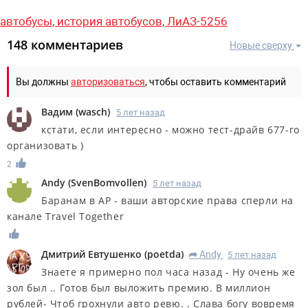
автобусы,
история автобусов,
ЛиАЗ-5256
148 комментариев
Новые сверху
Вы должны
авторизоваться
, чтобы оставить комментарий
Вадим
(
wasch
)
5 лет назад
кстати, если интересно - можно тест-драйв 677-го
организовать )
2
Andy
(
SvenBomvollen
)
5 лет назад
Баранам в АР - ваши авторские права сперли на
канале Travel Together
Дмитрий Евтушенко
(
poetda
)
Andy
5 лет назад
R
Знаете я примерно пол часа назад - Ну очень же
зол был .. Готов был выложить премию. В миллион
рублей- Чтоб грохнули авто ревю. . Слава богу вовремя