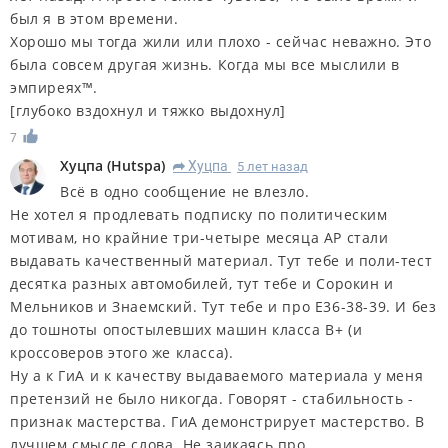
был я в этом времени.
Хорошо мы тогда жили или плохо - сейчас неважно. Это
была совсем другая жизнь. Когда мы все мыслили в
эмпиреях™.
[глубоко вздохнул и тяжко выдохнул]
7
Хуцпа
(
Hutspa
)
Хуцпа
5 лет назад
R
Всё в одно сообщение не влезло.
Не хотел я продлевать подписку по политическим
мотивам, но крайние три-четыре месяца АР стали
выдавать качественный материал. Тут тебе и поли-тест
десятка разных автомобилей, тут тебе и Сорокин и
Мельников и Знаемский. Тут тебе и про Е36-38-39. И без
до тошноты опостылевших машин класса В+ (и
кроссоверов этого же класса).
Ну а к ГиА и к качеству выдаваемого материала у меня
претензий не было никогда. Говорят - стабильность -
признак мастерства. ГиА демонстрирует мастерство. В
лучшем смысле слова. Не заикаясь про