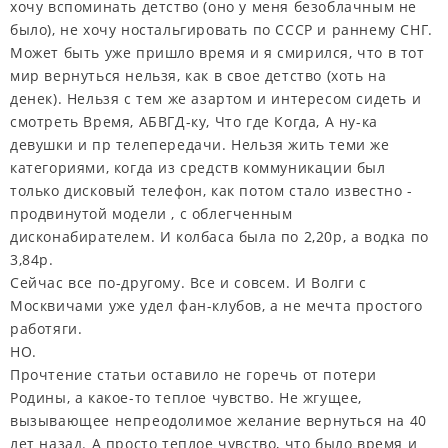
хочу вспоминать детство (оно у меня безоблачным не
было), не хочу ностальгировать по СССР и раннему СНГ.
Может быть уже пришло время и я смирился, что в тот
мир вернуться нельзя, как в свое детство (хоть на
денек). Нельзя с тем же азартом и интересом сидеть и
смотреть Время, АБВГД-ку, Что где Когда, А ну-ка
девушки и пр телепередачи. Нельзя жить теми же
категориями, когда из средств коммуникации был
только дисковый телефон, как потом стало известно -
продвинутой модели , с облегченным
дисконабирателем. И колбаса была по 2,20р, а водка по
3,84р.
Сейчас все по-другому. Все и совсем. И Волги с
Москвичами уже удел фан-клубов, а не мечта простого
работяги.
НО.
Прочтение статьи оставило не горечь от потери
Родины, а какое-то теплое чувство. Не жгущее,
вызывающее непреодолимое желание вернуться на 40
лет назад. А просто теплое чувство, что было время и