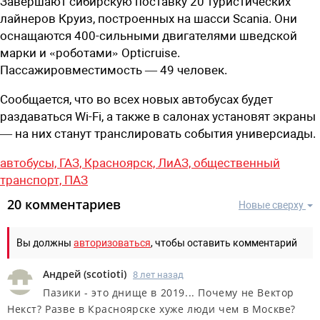
Завершают сибирскую поставку 20 туристических
лайнеров Круиз, построенных на шасси Scania. Они
оснащаются 400-сильными двигателями шведской
марки и «роботами» Opticruise.
Пассажировместимость — 49 человек.
Сообщается, что во всех новых автобусах будет
раздаваться Wi-Fi, а также в салонах установят экраны
— на них станут транслировать события универсиады.
автобусы,
ГАЗ,
Красноярск,
ЛиАЗ,
общественный
транспорт,
ПАЗ
20 комментариев
Новые сверху
Вы должны
авторизоваться
, чтобы оставить комментарий
Андрей
(
scotioti
)
8 лет назад
Пазики - это днище в 2019... Почему не Вектор
Некст? Разве в Красноярске хуже люди чем в Москве?