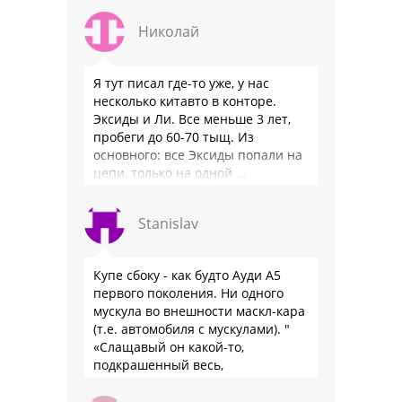
Николай
Я тут писал где-то уже, у нас
несколько китавто в конторе.
Эксиды и Ли. Все меньше 3 лет,
пробеги до 60-70 тыщ. Из
основного: все Эксиды попали на
цепи, только на одной …
Stanislav
Купе сбоку - как будто Ауди А5
первого поколения. Ни одного
мускула во внешности маскл-кара
(т.е. автомобиля с мускулами). "
«Слащавый он какой-то,
подкрашенный весь,
подпудренный как баба... Весь
такой... Одно слово — румын»