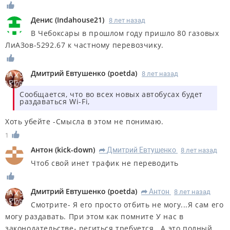
Денис
(
Indahouse21
)
8 лет назад
В Чебоксары в прошлом году пришло 80 газовых
ЛиАЗов-5292.67 к частному перевозчику.
Дмитрий Евтушенко
(
poetda
)
8 лет назад
Сообщается, что во всех новых автобусах будет
раздаваться Wi-Fi,
Хоть убейте -Смысла в этом не понимаю.
1
Антон
(
kick-down
)
Дмитрий Евтушенко
8 лет назад
R
Чтоб свой инет трафик не переводить
Дмитрий Евтушенко
(
poetda
)
Антон
8 лет назад
R
Смотрите- Я его просто отбить не могу...Я сам его
могу раздавать. При этом как помните У нас в
законодательстве- региться требуется.. А это полный