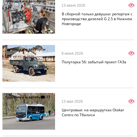
Грузовики и автобусы
p
13 июня 2026
347
В сборной только девушки: репортаж с
производства дизелей G 2.5 в Нижнем
Новгороде
Грузовики и автобусы
p
9 июня 2026
109
Полуторка 56: забытый проект ГАЗа
Грузовики и автобусы
11
p
13 мая 2026
Центровые: на маршрутках Otokar
Centro по Тбилиси