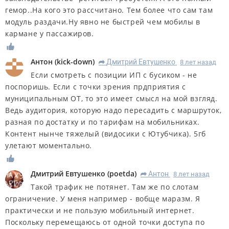
гемор..На кого это рассчитано. Тем более что сам там
модуль раздачи.Ну явно не быстрей чем мобилы в
кармане у пассажиров.
Антон
(
kick-down
)
Дмитрий Евтушенко
8 лет назад
R
Если смотреть с позиции ИП с бусиком - не
поспоришь. Если с точки зрения прдприятия с
муниципальным ОТ, то это имеет смысл на мой взгляд.
Ведь аудитория, которую надо пересадить с маршруток,
разная по достатку и по тарифам на мобильниках.
Контент нынче тяжелый (видосики с Ютубчика). 5гб
улетают моментально.
Дмитрий Евтушенко
(
poetda
)
Антон
8 лет назад
R
Такой трафик не потянет. Там же по слотам
ограничение. У меня например - вобще маразм. Я
практически и не пользую мобильный интернет.
Поскольку перемещаюсь от одной точки доступа по