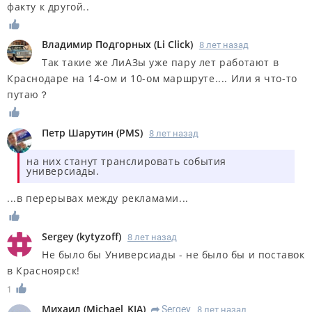
факту к другой..
Владимир Подгорных
(
Li Click
)
8 лет назад
Так такие же ЛиАЗы уже пару лет работают в
Краснодаре на 14-ом и 10-ом маршруте.... Или я что-то
путаю？
Петр Шарутин
(
PMS
)
8 лет назад
на них станут транслировать события
универсиады.
...в перерывах между рекламами...
Sergey
(
kytyzoff
)
8 лет назад
Не было бы Универсиады - не было бы и поставок
в Красноярск!
1
Михаил
(
Michael_KJA
)
Sergey
8 лет назад
R