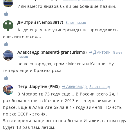
Или вместо лиазов были бы большие пазики.
Дмитрий
(
Nemo53817
)
8 лет назад
А где еще у нас универсиады не проводились
еще, интересно...
Александр
(
maserati-granturismo
)
Дмитрий
8 лет
R
назад
во всех городах, кроме Москвы и Казани. Ну
теперь ещё и Красноярска
Петр Шарутин
(
PMS
)
Александр
8 лет назад
R
В Москве тв 73 году еще... В России всего 2я, 1
раз была летняя в Казани в 2013 и теперь зимняя в
Красе. Еще в Алма-Ате была в 17 году зимняя. ТО есть
по экс СССР - это 4я.
За все время чаще всего она была в Италии, в этом году
будет 13 раз там, летом.