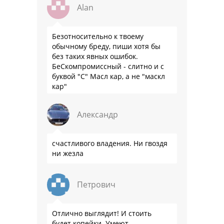
Alan
Безотносительно к твоему
обычному бреду, пиши хотя бы
без таких явных ошибок.
БеСкомпромиссный - слитно и с
буквой "С" Масл кар, а не "маскл
кар"
Александр
счастливого владения. Ни гвоздя
ни жезла
Петрович
Отлично выглядит! И стоить
будет копейки. Умеют.